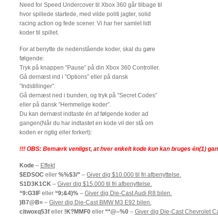
Need for Speed Undercover til Xbox 360 går tilbage til
hvor spillede startede, med vilde politi jagter, solid
racing action og fede scener. Vi har her samlet lidt
koder til spillet.
For at benytte de nedenstående koder, skal du gøre
følgende:
Tryk på knappen ”Pause” på din Xbox 360 Controller.
Gå dernæst ind i ”Options” eller på dansk
”Indstillinger”.
Gå dernæst ned i bunden, og tryk på ”Secret Codes”
eller på dansk ”Hemmelige koder”.
Du kan dernæst indtaste én af følgende koder ad
gangen(Når du har indtastet en kode vil der stå om
koden er rigtig eller forkert):
!!! OBS: Bemærk venligst, at hver enkelt kode kun kan bruges én(1) ga
Kode
–
Effekt
$EDSOC
eller
%%$3/”
–
Giver dig $10.000 til fri afbenyttelse.
S1D3K1CK
–
Giver dig $15.000 til fri afbenyttelse.
“9:G3IF
eller
“9;&4)%
–
Giver dig Die-Cast Audi R8 bilen.
)B7@B=
–
Giver dig Die-Cast BMW M3 E92 bilen.
citwoxq53f
eller
!K?MMF0
eller
“*@–%0
–
Giver dig Die-Cast Chevrolet C