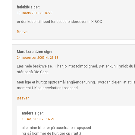
halabibi
siger:
13. marts 2011 kl. 16:29
er der koder til need for speed ondercover til X BOX
Besvar
Marc Lorentzen
siger:
24. november 2009 kl. 23:18
Læs hele beskrivelse… I har jo intet tolmodighed. Det er kun i lynløb d
står også Die-Cast…
Men lige et hurtigt spørgsmål angående tuning. Hvordan plejer i at stille
moment HK og accelration topspeed
Besvar
anders
siger:
18. maj 2013 kl. 16:29
alle mine biller er på accelration topspeed
for så kommer de hurtiger op i fart ;)