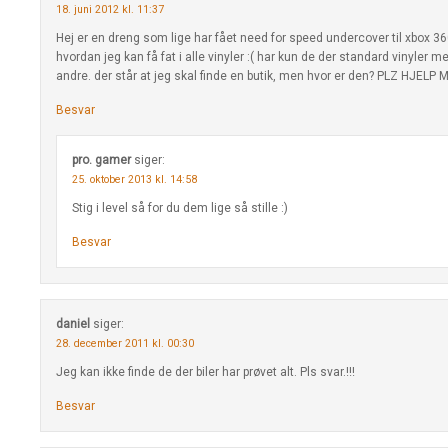
18. juni 2012 kl. 11:37
Hej er en dreng som lige har fået need for speed undercover til xbox 36
hvordan jeg kan få fat i alle vinyler :( har kun de der standard vinyler m
andre. der står at jeg skal finde en butik, men hvor er den? PLZ HJELP M
Besvar
pro. gamer
siger:
25. oktober 2013 kl. 14:58
Stig i level så for du dem lige så stille :)
Besvar
daniel
siger:
28. december 2011 kl. 00:30
Jeg kan ikke finde de der biler har prøvet alt. Pls svar.!!!
Besvar