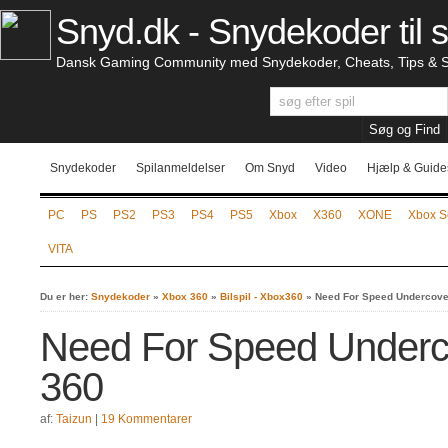
Snyd.dk - Snydekoder til s
Dansk Gaming Community med Snydekoder, Cheats, Tips & S
Snydekoder
Spilanmeldelser
Om Snyd
Video
Hjælp & Guide
PC
PS
PS2
PS3
PS4
PS5
Xbox
X360
XONE
Xbox S
VITA
Du er her:
Snydekoder
»
Xbox 360
»
Bilspil - Xbox360
»
Need For Speed Undercove
Need For Speed Underc
360
af:
Taizun
|
19 Kommentarer