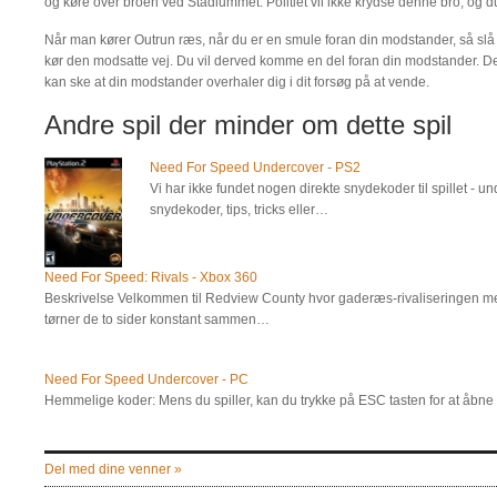
og køre over broen ved Stadiummet. Politiet vil ikke krydse denne bro, og du
Når man kører Outrun ræs, når du er en smule foran din modstander, så sl
kør den modsatte vej. Du vil derved komme en del foran din modstander. De
kan ske at din modstander overhaler dig i dit forsøg på at vende.
Andre spil der minder om dette spil
Need For Speed Undercover - PS2
Vi har ikke fundet nogen direkte snydekoder til spillet - un
snydekoder, tips, tricks eller…
Need For Speed: Rivals - Xbox 360
Beskrivelse Velkommen til Redview County hvor gaderæs-rivaliseringen mell
tørner de to sider konstant sammen…
Need For Speed Undercover - PC
Hemmelige koder: Mens du spiller, kan du trykke på ESC tasten for at åb
Del med dine venner »