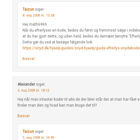
Taizun
siger:
8. maj 2009 kl. 15:58
Hej math6969.
Når du efterlyser en kode, bedes du først og fremmest søge i indekse
at du har gjort dette, og uden held, bedes du dernæst benytte ”Efter
Dette gør du ved at besøge følgende link:
https://snyd.dk/hjaelp-guides/snyd-hjaelp/guide-efterlys-snydekode
Besvar
Alexander
siger:
5. maj 2009 kl. 18:12
Hej når man intaster koder til alle de der biler står der at man har fået 
finder man den og hvad kan man bruge det til?
Besvar
Taizun
siger:
5. maj 2009 kl. 19:49