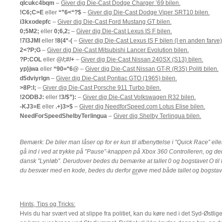
qlcukc4bqm
–
Giver dig Die-Cast Dodge Charger ’69 bilen.
!C6;C>E
eller
“”6<“?$
–
Giver dig Die-Cast Dodge Viper SRT10 bilen.
i3kxodepfc
–
Giver dig Die-Cast Ford Mustang GT bilen.
0;5M2;
eller
0;6,2;
–
Giver dig Die-Cast Lexus IS F bilen.
!7I3JMI
eller
!8(4*-(
–
Giver dig Die-Cast Lexus IS F bilen (I en anden farve)
2<?P;G
–
Giver dig Die-Cast Mitsubishi Lancer Evolution bilen.
?P:COL
eller
@/;#/+
–
Giver dig Die-Cast Nissan 240SX (S13) bilen.
yp}jwa
eller
“90=*6@
–
Giver dig Die-Cast Nissan GT-R (R35) Politi bilen.
d5dviyrlgn
–
Giver dig Die-Cast Pontiac GTO (1965) bilen.
>8P:I;
–
Giver dig Die-Cast Porsche 911 Turbo bilen.
!2ODBJ:
eller
!3/$”):
–
Giver dig Die-Cast Volkswagen R32 bilen.
-KJ3=E
eller
.+)3>$
–
Giver dig NeedforSpeed.com Lotus Elise bilen.
NeedForSpeedShelbyTerlingua
–
Giver dig Shelby Terlingua bilen.
Bemærk: De biler man låser op for er kun til afbenyttelse i ”Quick Race” ell
gå ind i ved at trykke på ”Pause”-knappen på Xbox 360 Controlleren, og de
dansk ”Lynløb”. Derudover bedes du bemærke at tallet 0 og bogstavet O til 
du besvær med en kode, bedes du derfor
pr
øve med både tallet og bogstav
Hints, Tips og Tricks:
Hvis du har svært ved at slippe fra politiet, kan du køre ned i det Syd-Østlig