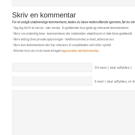
Skriv en kommentar
For at undgå unødvendige kommentarer, bedes du læse nedenstående igennem, før du skri
- Tag dig tid til at skrive - vær seriøs. Vi godkender kun gode og relevante kommentarer.
- Skriv i en ordentlig tone - kommentarer der indeholder skældsord vil ikke blive godkendt.
- Skriv aldrig dine private oplysninger - telefonnummer, e-mail, adresse osv.
- Skriv kun kommentarer der har relevans til snydekoden selv eller spillet.
- Klik her hvis du vil du have dit eget
logo/avatar ved kommentar
.
Dit navn ( skal udfyldes )
E-mail ( skal udfyldes, vil ik