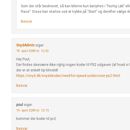
Som der står beskrevet, så kan bilerne kun benyttes i ”Hurtig Løb” el
Race”. Disse kan startes ved at trykke på ”Start” og derefter vælge d
Besvar
SnydAdmin
siger:
19. april 2009 kl. 12:32
Hej Poul,
Der findes desværre ikke rigtig nogen koder til PS2 udgaven (af hvad vi
der er et enkelt tip tilmeldt:
https://snyd.dk/snydekoder/need-for-speed-undercover-ps2.html
Besvar
poul
siger:
19. april 2009 kl. 12:15
kommer der koder til pc2
Besvar