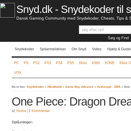
Snyd.dk - Snydekoder til s
Dansk Gaming Community med Snydekoder, Cheats, Tips & S
Snydekoder
Spilanmeldelser
Om Snyd
Video
Hjælp & Guide
PC
PS
PS2
PS3
PS4
PS5
Xbox
X360
XONE
Xbox S
VITA
Du er her:
Snydekoder
»
Håndholdt
»
Game Boy Advance
»
Actionspil - GBA
»
One 
One Piece: Dragon Dre
af:
Huma
|
1 Kommentar
Oplåsninger: