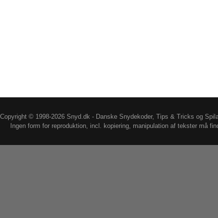
Copyright © 1998-2026 Snyd.dk - Danske Snydekoder, Tips & Tricks og Spil
Ingen form for reproduktion, incl. kopiering, manipulation af tekster må fin