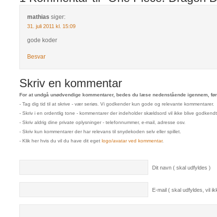
mathias
siger:
31. juli 2011 kl. 15:09
gode koder
Besvar
Skriv en kommentar
For at undgå unødvendige kommentarer, bedes du læse nedenstående igennem, før 
- Tag dig tid til at skrive - vær seriøs. Vi godkender kun gode og relevante kommentarer.
- Skriv i en ordentlig tone - kommentarer der indeholder skældsord vil ikke blive godkendt
- Skriv aldrig dine private oplysninger - telefonnummer, e-mail, adresse osv.
- Skriv kun kommentarer der har relevans til snydekoden selv eller spillet.
- Klik her hvis du vil du have dit eget
logo/avatar ved kommentar
.
Dit navn ( skal udfyldes )
E-mail ( skal udfyldes, vil ikk