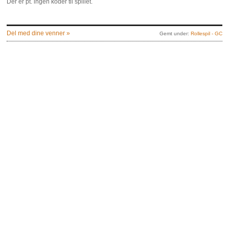
Der er pt. ingen koder til spillet.
Del med dine venner »
Gemt under:
Rollespil - GC