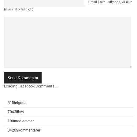
E-mail ( skal udfyldes, vil ikke
blive vist offentligt )
Loading Facebook Comments ...
515
følgere
7043
likes
190
medlemmer
34209
kommentarer