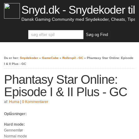
Snyd.dk - Snydekoder til 
Dansk Gaming Community med Snydekoder, Cheats, Tips &
Du er her:
Snydekoder
»
GameCube
»
Rollespil - GC
»
Phantasy Star Online: Episode
I & II Plus - GC
Phantasy Star Online:
Episode I & II Plus - GC
af:
Huma
|
0 Kommentarer
Oplåsninger:
Hard mode:
Gennemfør
Normal mode