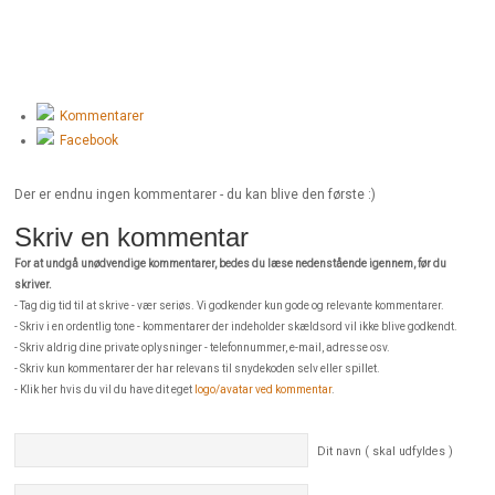
Kommentarer
Facebook
Der er endnu ingen kommentarer - du kan blive den første :)
Skriv en kommentar
For at undgå unødvendige kommentarer, bedes du læse nedenstående igennem, før du
skriver.
- Tag dig tid til at skrive - vær seriøs. Vi godkender kun gode og relevante kommentarer.
- Skriv i en ordentlig tone - kommentarer der indeholder skældsord vil ikke blive godkendt.
- Skriv aldrig dine private oplysninger - telefonnummer, e-mail, adresse osv.
- Skriv kun kommentarer der har relevans til snydekoden selv eller spillet.
- Klik her hvis du vil du have dit eget
logo/avatar ved kommentar
.
Dit navn ( skal udfyldes )