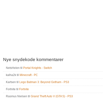
Nye snydekode kommentarer
NetsHelen
til
Portal Knights - Switch
kalha2k
til
Minecraft - PC
Kartsen
til
Lego Batman 3: Beyond Gotham - PS3
Fortnite
til
Fortnite
Rasmus Nielsen
til
Grand Theft Auto V (GTA 5) - PS3