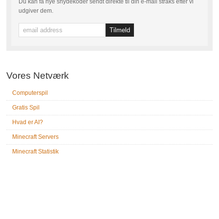
Du kan få nye snydekoder sendt direkte til din e-mail straks efter vi
udgiver dem.
Vores Netværk
Computerspil
Gratis Spil
Hvad er AI?
Minecraft Servers
Minecraft Statistik