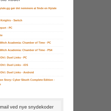
ytale.gg gør det nemmere at finde en Hytale
 Knights - Switch
rport - PC
te
e Witch Academia: Chamber of Time - PC
e Witch Academia: Chamber of Time - PS4
-Oh!: Duel Links - PC
-Oh!: Duel Links - iOS
-Oh!: Duel Links - Android
on Story: Cyber Sleuth Complete Edition -
h
mail ved nye snydekoder