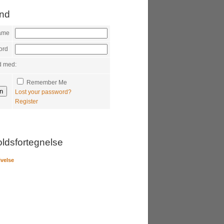
ind
ame
ord
d med:
Remember Me
Lost your password?
Register
oldsfortegnelse
ivelse