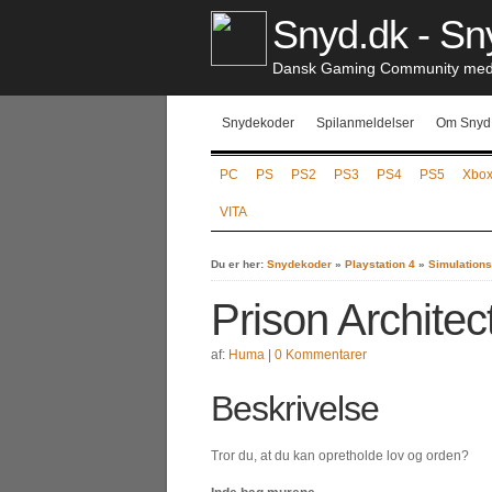
Snyd.dk - Sny
Dansk Gaming Community med S
Snydekoder
Spilanmeldelser
Om Snyd
PC
PS
PS2
PS3
PS4
PS5
Xbo
VITA
Du er her:
Snydekoder
»
Playstation 4
»
Simulations
Prison Architec
af:
Huma
|
0 Kommentarer
Beskrivelse
Tror du, at du kan opretholde lov og orden?