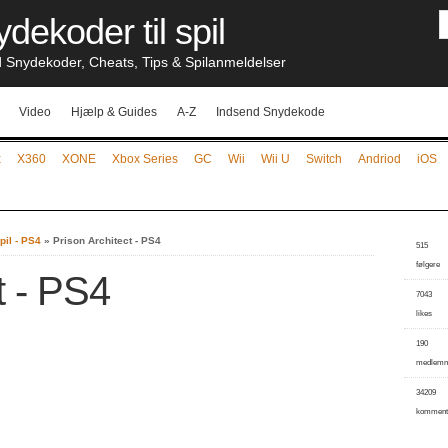
dekoder til spil
nydekoder, Cheats, Tips & Spilanmeldelser
Video
Hjælp & Guides
A-Z
Indsend Snydekode
x
X360
XONE
Xbox Series
GC
Wii
Wii U
Switch
Andriod
iOS
pil - PS4
»
Prison Architect - PS4
515
følgere
t - PS4
7043
likes
190
medlem
34209
komment