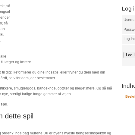
ekt, så
Log 
ængsel.
fjender
Usern
r, så
kan
Passw
 Et
Log In
,
alle
 til læger og lærere.
p til dig: Reformerer du dine indsatte, eller tryner du dem med din
årdt, selv for dem, der bestemmer.
Indh
 stikkere, smuglergods, bandekrige, optøjer og meget mere. Og så må
n nye, særligt farlige fange gemmer af vejen…
Beskr
spil.
 dette spil
 og orden? Inde bag murene Du er byens nyeste fængselsinspektør og