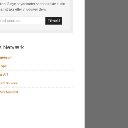
kan få nye snydekoder sendt direkte til din
ail straks efter vi udgiver dem.
s Netværk
terspil
 Spil
er AI?
raft Servers
aft Statistik