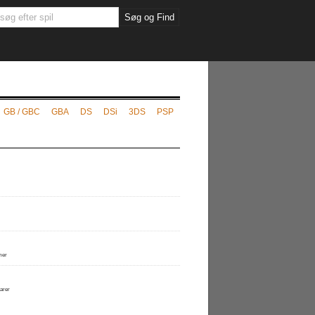
GB / GBC
GBA
DS
DSi
3DS
PSP
mer
arer