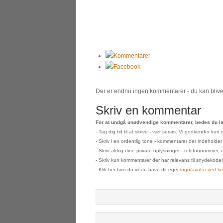
Kommentarer
Facebook
Der er endnu ingen kommentarer - du kan blive 
Skriv en kommentar
For at undgå unødvendige kommentarer, bedes du læ
- Tag dig tid til at skrive - vær seriøs. Vi godkender k
- Skriv i en ordentlig tone - kommentarer der indeholder
- Skriv aldrig dine private oplysninger - telefonnummer, 
- Skriv kun kommentarer der har relevans til snydekoden s
- Klik her hvis du vil du have dit eget
logo/avatar ved k