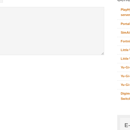
PlayH
server
Portal
SimAi
Fortni
Littl
Littl
Yu-Gi
Yu-Gi
Yu-Gi
Digim
Switc
E-