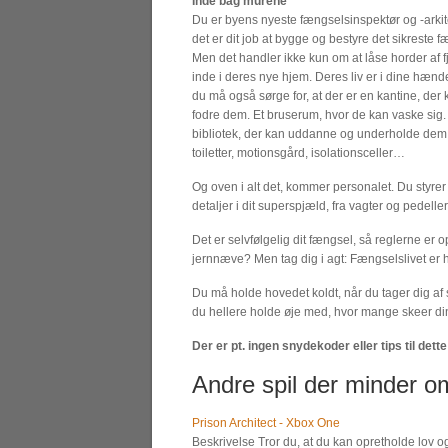
Inde bag murene
Du er byens nyeste fængselsinspektør og -arkit
det er dit job at bygge og bestyre det sikreste f
Men det handler ikke kun om at låse horder af 
inde i deres nye hjem. Deres liv er i dine hænde
du må også sørge for, at der er en kantine, der 
fodre dem. Et bruserum, hvor de kan vaske sig.
bibliotek, der kan uddanne og underholde dem
toiletter, motionsgård, isolationsceller…
Og oven i alt det, kommer personalet. Du styrer 
detaljer i dit superspjæld, fra vagter og pedeller
Det er selvfølgelig dit fængsel, så reglerne er o
jernnæve? Men tag dig i agt: Fængselslivet er h
Du må holde hovedet koldt, når du tager dig af
du hellere holde øje med, hvor mange skeer di
Der er pt. ingen snydekoder eller tips til dette 
Andre spil der minder om
Prison Architect - Xbox One
Beskrivelse Tror du, at du kan opretholde lov