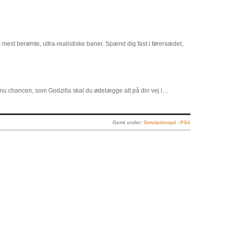
 mest berømte, ultra-realistiske baner. Spænd dig fast i førersædet,
u nu chancen, som Godzilla skal du ødelægge alt på din vej i…
Gemt under:
Simulationspil - PS4