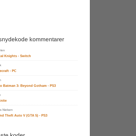
snydekode kommentarer
len
tal Knights - Switch
k
ecraft - PC
n
o Batman 3: Beyond Gotham - PS3
e
tnite
 Nielsen
nd Theft Auto V (GTA 5) - PS3
ste koder