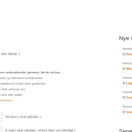
Nye 
NetsHe
den første :)
til
Por
kalha2
til
Min
se nedenstående igennem, før du skriver.
Kartse
un gode og relevante kommentarer.
til
Leg
 skældsord vil ikke blive godkendt.
e-mail, adresse osv.
Fortnit
elv eller spillet.
til
For
ommentar
.
Rasmus
til
Gra
Dit navn ( skal udfyldes )
Sene
E-mail ( skal udfyldes, vil ikke blive vist offentligt )