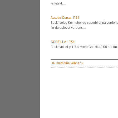
-arkitekt,…
Assetto Corsa - PS4
Beskrivelse Kør i utrolige superbiler på verdens
før du oplever verdens…
GODZILLA - PS4
BeskrivelseLyst til at være Godzilla? Så har d
Del med dine venner »