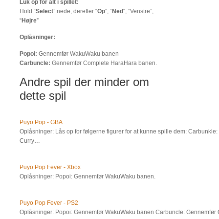
Luk op for alt i spillet:
Hold “
Select
” nede, derefter “
Op
“, “
Ned
“, “Venstre”,
“
Højre
”
Oplåsninger:
Popoi:
Gennemfør WakuWaku banen
Carbuncle:
Gennemfør Complete HaraHara banen.
Andre spil der minder om
dette spil
Puyo Pop - GBA
Oplåsninger: Lås op for følgerne figurer for at kunne spille dem: Carbunkle:
Curry…
Puyo Pop Fever - Xbox
Oplåsninger: Popoi: Gennemfør WakuWaku banen.
Puyo Pop Fever - PS2
Oplåsninger: Popoi: Gennemfør WakuWaku banen Carbuncle: Gennemfør 