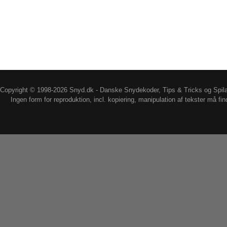
Copyright © 1998-2026 Snyd.dk - Danske Snydekoder, Tips & Tricks og Spil
Ingen form for reproduktion, incl. kopiering, manipulation af tekster må fin