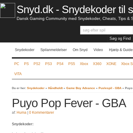
Snyd.dk - Snydekoder til s
Dansk Gaming Community med Snydekoder, Cheats, Tips & S
Snydekoder
Spilanmeldelser
Om Snyd
Video
Hjælp & Guide
PC
PS
PS2
PS3
PS4
PS5
Xbox
X360
XONE
Xbox S
VITA
Du er her:
Snydekoder
»
Håndholdt
»
Game Boy Advance
»
Puslespil - GBA
»
Puyo
Puyo Pop Fever - GBA
af:
Huma
|
0 Kommentarer
Snydekoder: