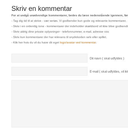
Skriv en kommentar
For at undgå unødvendige kommentarer, bedes du læse nedenstående igennem, før 
- Tag dig tid til at skrive - vær seriøs. Vi godkender kun gode og relevante kommentarer.
- Skriv i en ordentlig tone - kommentarer der indeholder skældsord vil ikke blive godkendt
- Skriv aldrig dine private oplysninger - telefonnummer, e-mail, adresse osv.
- Skriv kun kommentarer der har relevans til snydekoden selv eller spillet.
- Klik her hvis du vil du have dit eget
logo/avatar ved kommentar
.
Dit navn ( skal udfyldes )
E-mail ( skal udfyldes, vil ikk