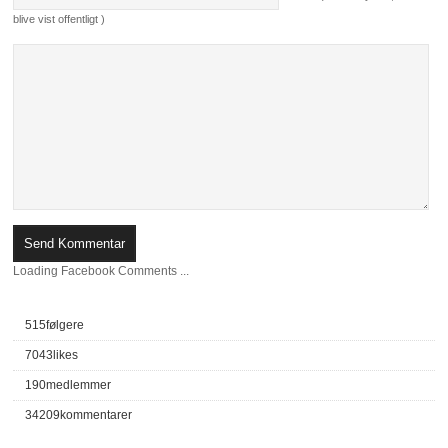
blive vist offentligt )
Loading Facebook Comments ...
515
følgere
7043
likes
190
medlemmer
34209
kommentarer