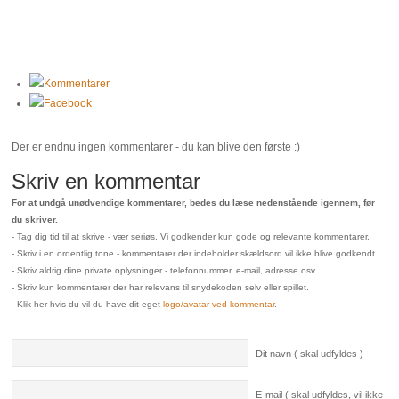
Kommentarer
Facebook
Der er endnu ingen kommentarer - du kan blive den første :)
Skriv en kommentar
For at undgå unødvendige kommentarer, bedes du læse nedenstående igennem, før
du skriver.
- Tag dig tid til at skrive - vær seriøs. Vi godkender kun gode og relevante kommentarer.
- Skriv i en ordentlig tone - kommentarer der indeholder skældsord vil ikke blive godkendt.
- Skriv aldrig dine private oplysninger - telefonnummer, e-mail, adresse osv.
- Skriv kun kommentarer der har relevans til snydekoden selv eller spillet.
- Klik her hvis du vil du have dit eget
logo/avatar ved kommentar
.
Dit navn ( skal udfyldes )
E-mail ( skal udfyldes, vil ikke