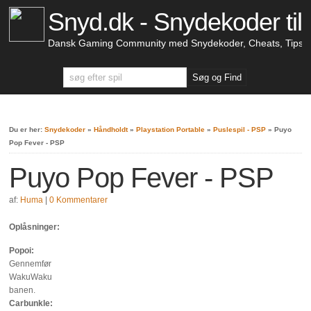
Snyd.dk - Snydekoder til 
Dansk Gaming Community med Snydekoder, Cheats, Tips &
Du er her:
Snydekoder
»
Håndholdt
»
Playstation Portable
»
Puslespil - PSP
»
Puyo
Pop Fever - PSP
Puyo Pop Fever - PSP
af:
Huma
|
0 Kommentarer
Oplåsninger:
Popoi:
Gennemfør
WakuWaku
banen.
Carbunkle: