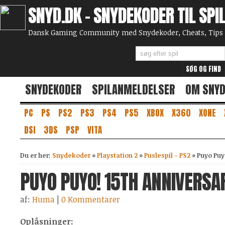
SNYD.DK - SNYDEKODER TIL SPI
Dansk Gaming Community med Snydekoder, Cheats, Tips 
SNYDEKODER
SPILANMELDELSER
OM SNY
PC
PS
PS2
PS3
PS4
PS5
XBOX
X360
XONE
DSI
3DS
PSP
VITA
Du er her:
Snydekoder
»
Playstation 2
»
Puslespil - PS2
»
Puyo Puy
PUYO PUYO! 15TH ANNIVERSAR
af:
Huma
|
0 Kommentarer
Oplåsninger: