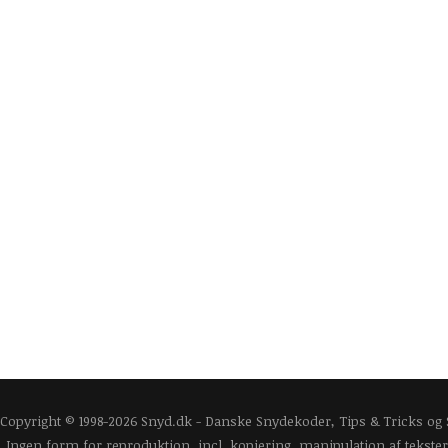
Copyright © 1998-2026 Snyd.dk - Danske Snydekoder, Tips & Tricks og
Ingen form for reproduktion, incl. kopiering, manipulation af tekster