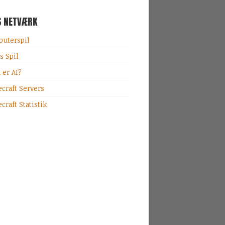
S NETVÆRK
uterspil
s Spil
 er AI?
craft Servers
craft Statistik