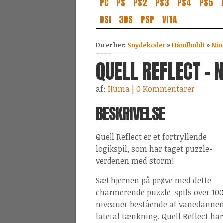
PC
PS
PS2
PS3
PS4
PS5
DSI
3DS
PSP
VITA
Du er her:
Snydekoder
»
Håndholdt
»
Nin
QUELL REFLECT - 
af:
Huma
|
0 Kommentarer
BESKRIVELSE
Quell Reflect er et fortryllende
logikspil, som har taget puzzle-
verdenen med storm!
Sæt hjernen på prøve med dette
charmerende puzzle-spils over 10
niveauer bestående af vanedannen
lateral tænkning. Quell Reflect har