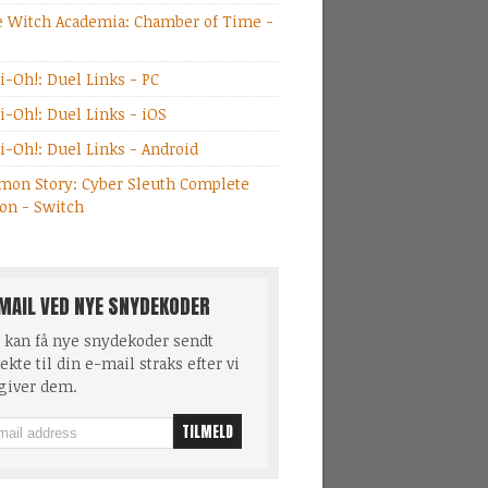
le Witch Academia: Chamber of Time -
i-Oh!: Duel Links - PC
i-Oh!: Duel Links - iOS
i-Oh!: Duel Links - Android
mon Story: Cyber Sleuth Complete
ion - Switch
MAIL VED NYE SNYDEKODER
 kan få nye snydekoder sendt
ekte til din e-mail straks efter vi
giver dem.