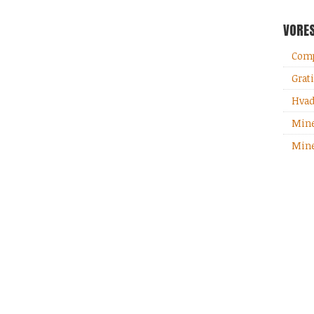
VORE
Comp
Grati
Hvad
Mine
Mine