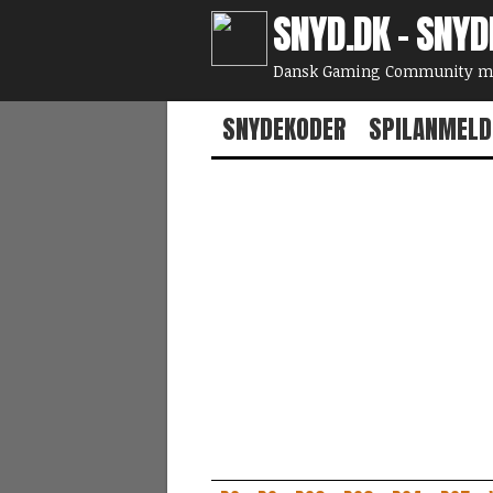
SNYD.DK - SNYD
Dansk Gaming Community med
SNYDEKODER
SPILANMELD