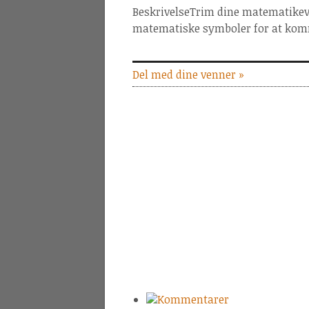
BeskrivelseTrim dine matematikev
matematiske symboler for at kom
Del med dine venner »
Kommentarer