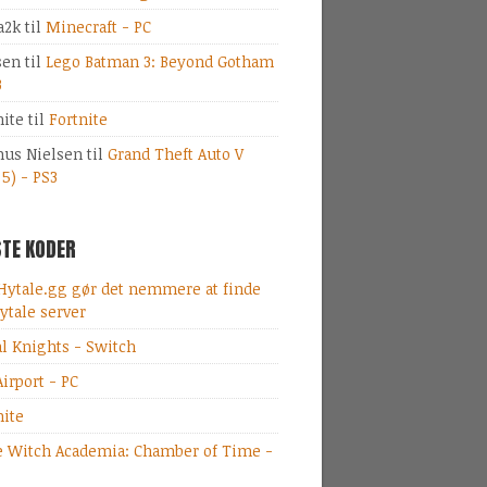
a2k
til
Minecraft - PC
sen
til
Lego Batman 3: Beyond Gotham
3
nite
til
Fortnite
us Nielsen
til
Grand Theft Auto V
 5) - PS3
TE KODER
Hytale.gg gør det nemmere at finde
ytale server
al Knights - Switch
irport - PC
nite
le Witch Academia: Chamber of Time -