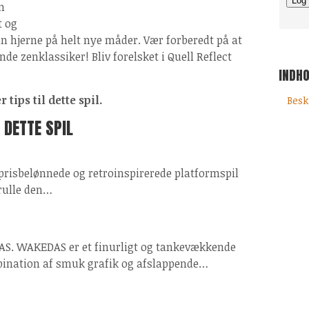
n
t og
 din hjerne på helt nye måder. Vær forberedt på at
nde zenklassiker! Bliv forelsket i Quell Reflect
INDH
tips til dette spil.
Besk
 DETTE SPIL
 prisbelønnede og retroinspirerede platformspil
 rulle den…
AS. WAKEDAS er et finurligt og tankevækkende
bination af smuk grafik og afslappende…