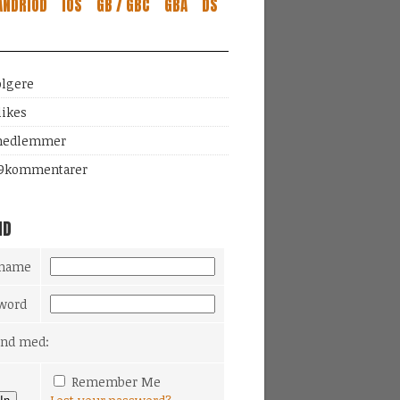
ANDRIOD
IOS
GB / GBC
GBA
DS
ølgere
likes
edlemmer
9
kommentarer
ND
rname
word
Ind med:
Remember Me