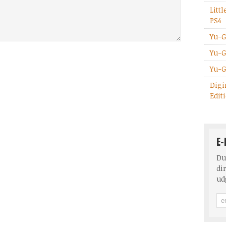
Litt
PS4
Yu-G
Yu-G
Yu-G
Digi
Edit
E-
Du
dir
ud