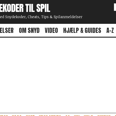
EKODER TIL SPIL
 Snydekoder, Cheats, Tips & Spilanmeldelser
ELSER
OM SNYD
VIDEO
HJÆLP & GUIDES
A-Z