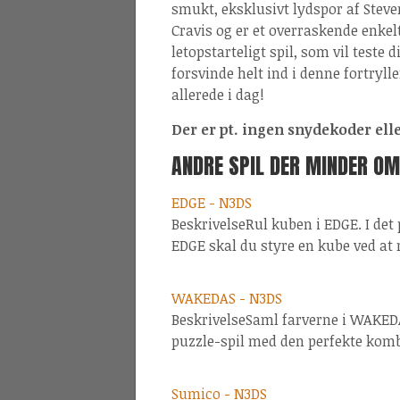
smukt, eksklusivt lydspor af Steve
Cravis og er et overraskende enkel
letopstarteligt spil, som vil teste
forsvinde helt ind i denne fortrylle
allerede i dag!
Der er pt. ingen snydekoder eller 
ANDRE SPIL DER MINDER OM
EDGE - N3DS
BeskrivelseRul kuben i EDGE. I det
EDGE skal du styre en kube ved at
WAKEDAS - N3DS
BeskrivelseSaml farverne i WAKED
puzzle-spil med den perfekte kom
Sumico - N3DS