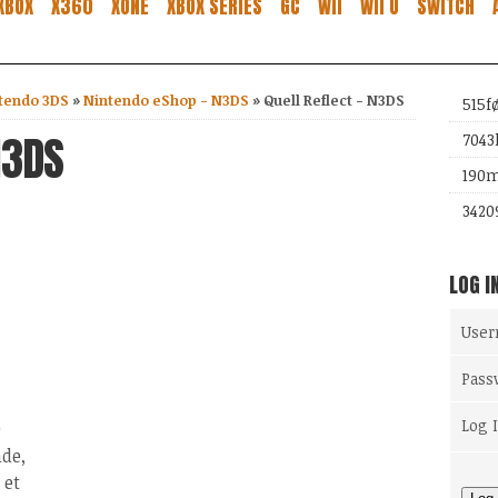
XBOX
X360
XONE
XBOX SERIES
GC
WII
WII U
SWITCH
tendo 3DS
»
Nintendo eShop - N3DS
»
Quell Reflect - N3DS
515
f
N3DS
7043
190
m
3420
LOG I
Use
Pass
Log 
0
de,
 et