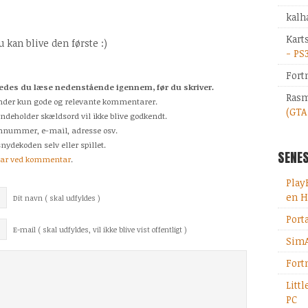
kalh
Kart
kan blive den første :)
- PS
Fort
des du læse nedenstående igennem, før du skriver.
Rasm
odkender kun gode og relevante kommentarer.
(GTA
indeholder skældsord vil ikke blive godkendt.
fonnummer, e-mail, adresse osv.
nydekoden selv eller spillet.
SENES
tar ved kommentar
.
Play
en H
Dit navn ( skal udfyldes )
Port
E-mail ( skal udfyldes, vil ikke blive vist offentligt )
SimA
Fort
Litt
PC