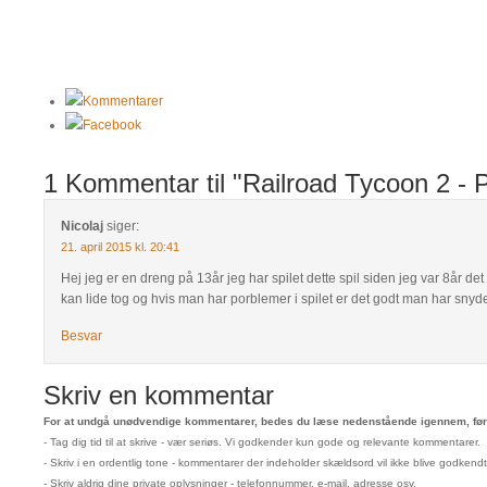
Kommentarer
Facebook
1 Kommentar til "Railroad Tycoon 2 - 
Nicolaj
siger:
21. april 2015 kl. 20:41
Hej jeg er en dreng på 13år jeg har spilet dette spil siden jeg var 8år de
kan lide tog og hvis man har porblemer i spilet er det godt man har snyde
Besvar
Skriv en kommentar
For at undgå unødvendige kommentarer, bedes du læse nedenstående igennem, før 
- Tag dig tid til at skrive - vær seriøs. Vi godkender kun gode og relevante kommentarer.
- Skriv i en ordentlig tone - kommentarer der indeholder skældsord vil ikke blive godkendt
- Skriv aldrig dine private oplysninger - telefonnummer, e-mail, adresse osv.