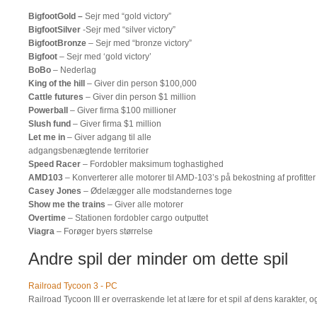
BigfootGold –
Sejr med “gold victory”
BigfootSilver
-Sejr med “silver victory”
BigfootBronze
– Sejr med “bronze victory”
Bigfoot
– Sejr med ‘gold victory’
BoBo
– Nederlag
King of the hill
– Giver din person $100,000
Cattle futures
– Giver din person $1 million
Powerball
– Giver firma $100 millioner
Slush fund
– Giver firma $1 million
Let me in
– Giver adgang til alle
adgangsbenægtende territorier
Speed Racer
– Fordobler maksimum toghastighed
AMD103
– Konverterer alle motorer til AMD-103’s på bekostning af profitter
Casey Jones
– Ødelægger alle modstandernes toge
Show me the trains
– Giver alle motorer
Overtime
– Stationen fordobler cargo outputtet
Viagra
– Forøger byers størrelse
Andre spil der minder om dette spil
Railroad Tycoon 3 - PC
Railroad Tycoon III er overraskende let at lære for et spil af dens karakter,