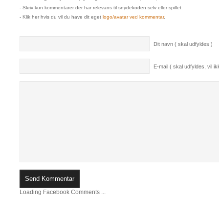
- Skriv kun kommentarer der har relevans til snydekoden selv eller spillet.
- Klik her hvis du vil du have dit eget
logo/avatar ved kommentar
.
Dit navn ( skal udfyldes )
E-mail ( skal udfyldes, vil ikk
Loading Facebook Comments ...