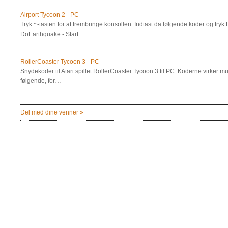
Airport Tycoon 2 - PC
Tryk ~-tasten for at frembringe konsollen. Indtast da følgende koder og try
DoEarthquake - Start…
RollerCoaster Tycoon 3 - PC
Snydekoder til Atari spillet RollerCoaster Tycoon 3 til PC. Koderne virker m
følgende, for…
Del med dine venner »