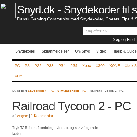
Snyd.dk - Snydekoder til s
Dansk Gaming Community med Snydekoder, Cheats, Tips & S
Snydekoder
Spilanmeldelser
Om Snyd
Video
Hjælp & Guide
PC
PS
PS2
PS3
PS4
PS5
Xbox
X360
XONE
Xbox S
VITA
Du er her:
Snydekoder
»
PC
»
Simulationspil - PC
»
Railroad Tycoon 2 - PC
Railroad Tycoon 2 - PC
af:
wayne
|
1 Kommentar
Tryk
TAB
for at frembringe vinduet og skriv følgende
koder: