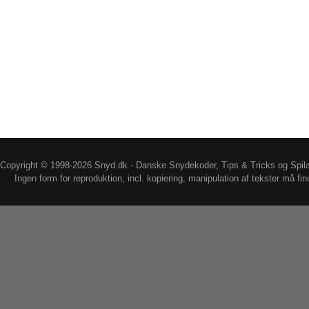
Copyright © 1998-2026 Snyd.dk - Danske Snydekoder, Tips & Tricks og Spil
Ingen form for reproduktion, incl. kopiering, manipulation af tekster må fin