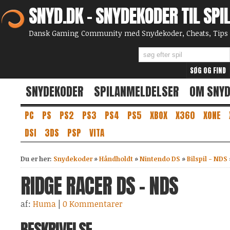
SNYD.DK - SNYDEKODER TIL SPI
Dansk Gaming Community med Snydekoder, Cheats, Tips 
SNYDEKODER
SPILANMELDELSER
OM SNY
PC
PS
PS2
PS3
PS4
PS5
XBOX
X360
XONE
DSI
3DS
PSP
VITA
Du er her:
Snydekoder
»
Håndholdt
»
Nintendo DS
»
Bilspil - NDS
RIDGE RACER DS - NDS
af:
Huma
|
0 Kommentarer
BESKRIVELSE