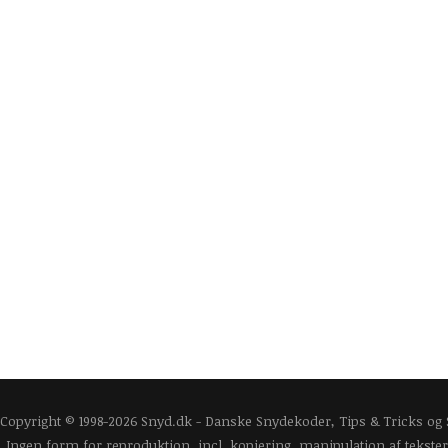
Copyright © 1998-2026 Snyd.dk - Danske Snydekoder, Tips & Tricks og
Ingen form for reproduktion, incl. kopiering, manipulation af tekster