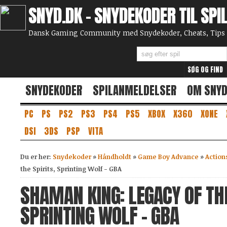
SNYD.DK - SNYDEKODER TIL SPI
Dansk Gaming Community med Snydekoder, Cheats, Tips 
SNYDEKODER
SPILANMELDELSER
OM SNY
PC
PS
PS2
PS3
PS4
PS5
XBOX
X360
XONE
DSI
3DS
PSP
VITA
Du er her:
Snydekoder
»
Håndholdt
»
Game Boy Advance
»
Action
the Spirits, Sprinting Wolf - GBA
SHAMAN KING: LEGACY OF THE
SPRINTING WOLF - GBA