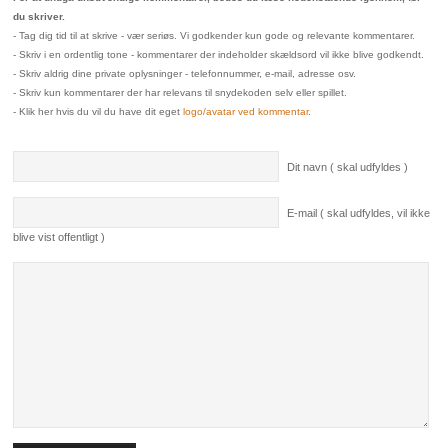
du skriver.
- Tag dig tid til at skrive - vær seriøs. Vi godkender kun gode og relevante kommentarer.
- Skriv i en ordentlig tone - kommentarer der indeholder skældsord vil ikke blive godkendt.
- Skriv aldrig dine private oplysninger - telefonnummer, e-mail, adresse osv.
- Skriv kun kommentarer der har relevans til snydekoden selv eller spillet.
- Klik her hvis du vil du have dit eget
logo/avatar ved kommentar
.
Dit navn ( skal udfyldes )
E-mail ( skal udfyldes, vil ikke
blive vist offentligt )