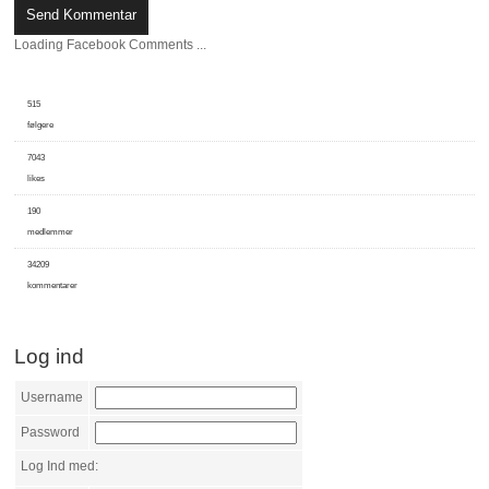
Loading Facebook Comments ...
515
følgere
7043
likes
190
medlemmer
34209
kommentarer
Log ind
Username
Password
Log Ind med: