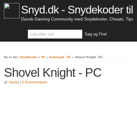
Snyd.dk - Snydekoder til 
Dansk Gaming Community med Snydekoder, Cheats, Tips &
Du er her:
Snydekoder
»
PC
»
Actionspil - PC
»
Shovel Knight - PC
Shovel Knight - PC
af:
Huma
|
0 Kommentarer