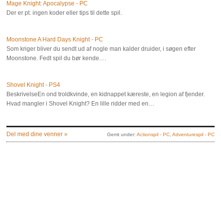
Mage Knight: Apocalypse - PC
Der er pt. ingen koder eller tips til dette spil.
Moonstone A Hard Days Knight - PC
Som kriger bliver du sendt ud af nogle man kalder druider, i søgen efter
Moonstone. Fedt spil du bør kende.…
Shovel Knight - PS4
BeskrivelseEn ond troldkvinde, en kidnappet kæreste, en legion af fjender.
Hvad mangler i Shovel Knight? En lille ridder med en…
Del med dine venner »
Gemt under:
Actionspil - PC
,
Adventurespil - PC