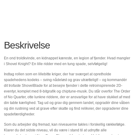
Beskrivelse
En ond troldkvinde, en kidnappet kæreste, en legion af fjender. Hvad mangler
i Shovel Knight? En lille ridder med en tung spade, selvfølgelig!
Indtag rollen som en lillebitte kriger, der har sværget at opretholde
spadehedens kodeks – sving nådeløst og grav utrætteligt! – og kommandér
dit trofaste ShovelBlade for at besejre fjender i dette retroinspirerede 2D-
eventyr, komplet med 8-bitgrafik og chiptune-musik. Du står overfor The Order
of No Quarter, otte lunkne riddere, der er ansvarlige for at have stukket af med
din tabte kærlighed. Tag ud og grav dig gennem landet, opgradér dine våben
og din rustning ved at grave efter skatte og find relikvier, der opgraderer dine
spadefærdigheder.
Som du arbejder dig fremad, kan niveauerne takles i forskellig rækkefølge.
Klarer du det sidste niveau, vil du være i stand til at udnytte alle