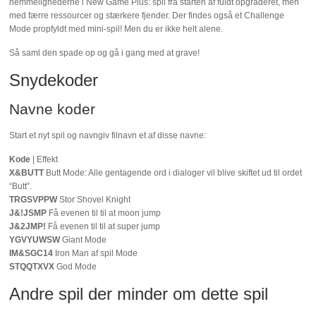
hemmelighederne i New Game Plus: spil fra starten af fuldt opgraderet, men
med færre ressourcer og stærkere fjender. Der findes også et Challenge
Mode propfyldt med mini-spil! Men du er ikke helt alene.
Så saml den spade op og gå i gang med at grave!
Snydekoder
Navne koder
Start et nyt spil og navngiv filnavn et af disse navne:
Kode
| Effekt
X&BUTT
Butt Mode: Alle gentagende ord i dialoger vil blive skiftet ud til ordet
“Butt”.
TRGSVPPW
Stor Shovel Knight
J&!JSMP
Få evenen til til at moon jump
J&2JMP!
Få evenen til til at super jump
YGVYUWSW
Giant Mode
IM&SGC14
Iron Man af spil Mode
STQQTXVX
God Mode
Andre spil der minder om dette spil