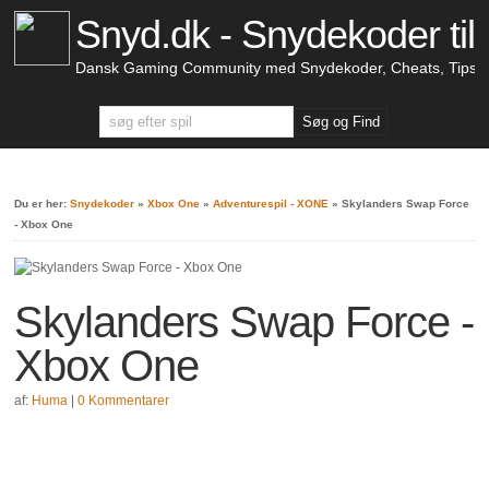
Snyd.dk - Snydekoder til 
Dansk Gaming Community med Snydekoder, Cheats, Tips &
Du er her:
Snydekoder
»
Xbox One
»
Adventurespil - XONE
»
Skylanders Swap Force
- Xbox One
Skylanders Swap Force -
Xbox One
af:
Huma
|
0 Kommentarer