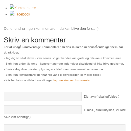
Kommentarer
Facebook
Der er endnu ingen kommentarer - du kan blive den første :)
Skriv en kommentar
For at undgå unødvendige kommentarer, bedes du læse nedenstående igennem, før
du skriver.
- Tag dig tid til at skrive - vær seriøs. Vi godkender kun gode og relevante kommentarer.
- Skriv i en ordentlig tone - kommentarer der indeholder skældsord vil ikke blive godkendt.
- Skriv aldrig dine private oplysninger - telefonnummer, e-mail, adresse osv.
- Skriv kun kommentarer der har relevans til snydekoden selv eller spillet.
- Klik her hvis du vil du have dit eget
logo/avatar ved kommentar
.
Dit navn ( skal udfyldes )
E-mail ( skal udfyldes, vil ikke
blive vist offentligt )