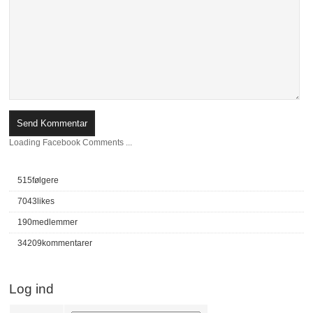
Loading Facebook Comments ...
515
følgere
7043
likes
190
medlemmer
34209
kommentarer
Log ind