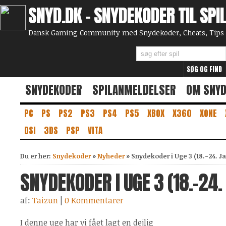
SNYD.DK - SNYDEKODER TIL SPI
Dansk Gaming Community med Snydekoder, Cheats, Tips 
SNYDEKODER
SPILANMELDELSER
OM SNY
PC
PS
PS2
PS3
PS4
PS5
XBOX
X360
XONE
DSI
3DS
PSP
VITA
Du er her:
Snydekoder
»
Nyheder
»
Snydekoder i Uge 3 (18.-24. J
SNYDEKODER I UGE 3 (18.-24
af:
Taizun
|
0 Kommentarer
I denne uge har vi fået lagt en dejlig