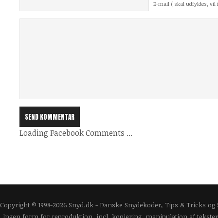
E-mail ( skal udfyldes, vil i
Loading Facebook Comments ...
Copyright © 1998-2026 Snyd.dk - Danske Snydekoder, Tips & Tricks og
Ingen form for reproduktion, incl. kopiering, manipulation af tekster