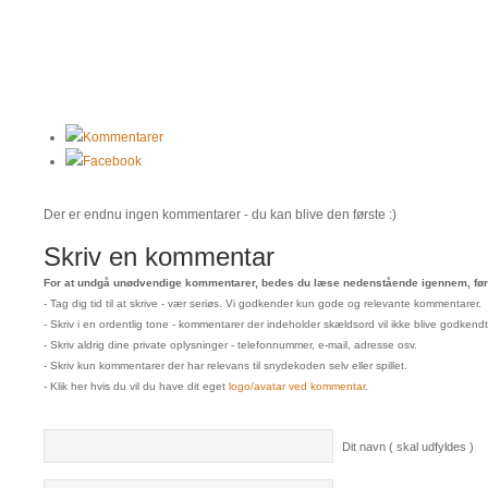
Kommentarer
Facebook
Der er endnu ingen kommentarer - du kan blive den første :)
Skriv en kommentar
For at undgå unødvendige kommentarer, bedes du læse nedenstående igennem, før 
- Tag dig tid til at skrive - vær seriøs. Vi godkender kun gode og relevante kommentarer.
- Skriv i en ordentlig tone - kommentarer der indeholder skældsord vil ikke blive godkendt
- Skriv aldrig dine private oplysninger - telefonnummer, e-mail, adresse osv.
- Skriv kun kommentarer der har relevans til snydekoden selv eller spillet.
- Klik her hvis du vil du have dit eget
logo/avatar ved kommentar
.
Dit navn ( skal udfyldes )