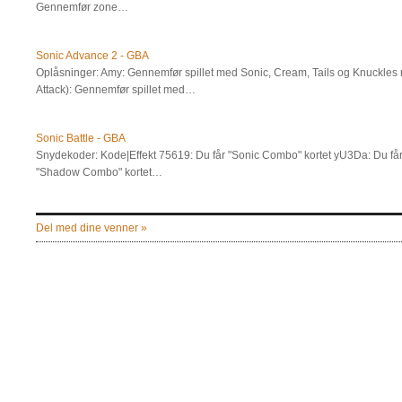
Gennemfør zone…
Sonic Advance 2 - GBA
Oplåsninger: Amy: Gennemfør spillet med Sonic, Cream, Tails og Knuckles
Attack): Gennemfør spillet med…
Sonic Battle - GBA
Snydekoder: Kode|Effekt 75619: Du får "Sonic Combo" kortet yU3Da: Du får
"Shadow Combo" kortet…
Del med dine venner »