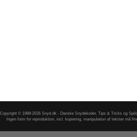
Copyright © 1998-2026 Snyd.dk - Danske Snydekoder, Tips & Tricks og Spil
Ingen form for reproduktion, incl. kopiering, manipulation af tekster må fin