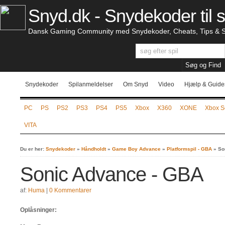
Snyd.dk - Snydekoder til s
Dansk Gaming Community med Snydekoder, Cheats, Tips & S
Snydekoder
Spilanmeldelser
Om Snyd
Video
Hjælp & Guide
PC
PS
PS2
PS3
PS4
PS5
Xbox
X360
XONE
Xbox S
VITA
Du er her:
Snydekoder
»
Håndholdt
»
Game Boy Advance
»
Platformspil - GBA
»
So
Sonic Advance - GBA
af:
Huma
|
0 Kommentarer
Oplåsninger: