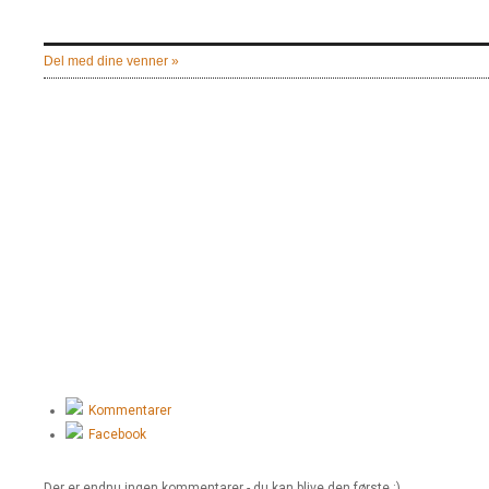
Del med dine venner »
Kommentarer
Facebook
Der er endnu ingen kommentarer - du kan blive den første :)