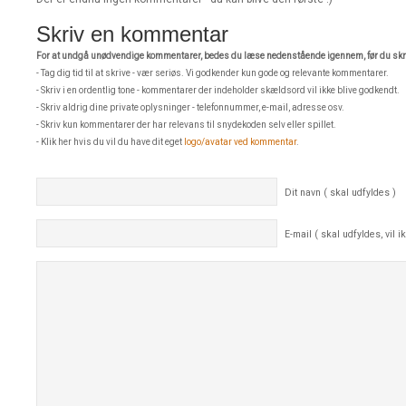
Skriv en kommentar
For at undgå unødvendige kommentarer, bedes du læse nedenstående igennem, før du skri
- Tag dig tid til at skrive - vær seriøs. Vi godkender kun gode og relevante kommentarer.
- Skriv i en ordentlig tone - kommentarer der indeholder skældsord vil ikke blive godkendt.
- Skriv aldrig dine private oplysninger - telefonnummer, e-mail, adresse osv.
- Skriv kun kommentarer der har relevans til snydekoden selv eller spillet.
- Klik her hvis du vil du have dit eget
logo/avatar ved kommentar
.
Dit navn ( skal udfyldes )
E-mail ( skal udfyldes, vil ik