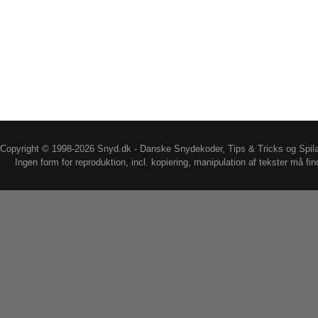
Copyright © 1998-2026 Snyd.dk - Danske Snydekoder, Tips & Tricks og Spil
Ingen form for reproduktion, incl. kopiering, manipulation af tekster må fin