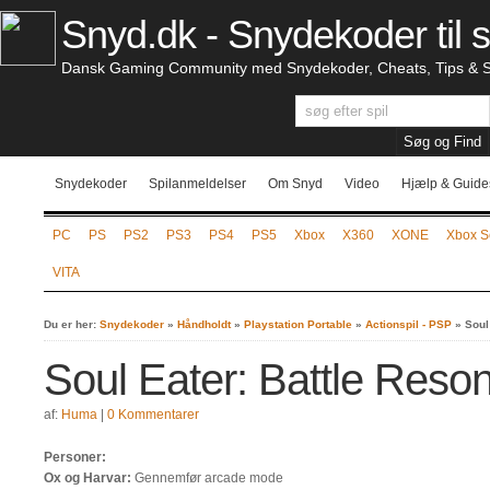
Snyd.dk - Snydekoder til s
Dansk Gaming Community med Snydekoder, Cheats, Tips & S
Snydekoder
Spilanmeldelser
Om Snyd
Video
Hjælp & Guide
PC
PS
PS2
PS3
PS4
PS5
Xbox
X360
XONE
Xbox S
VITA
Du er her:
Snydekoder
»
Håndholdt
»
Playstation Portable
»
Actionspil - PSP
»
Soul
Soul Eater: Battle Res
af:
Huma
|
0 Kommentarer
Personer:
Ox og Harvar:
Gennemfør arcade mode