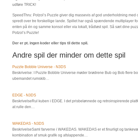
udføre TRICK!
SpeedThru: Potzol’s Puzzle giver dig massevis af god underholdning med o
spredt over tre forskellige lande. Spillet har også spændende multiplayer fo
enten på én og samme konsol eller via lokalt, trådløst spil. Så sæt dine p
Potzol’s Puzzle!
Der er pt. ingen koder eller tips til dette spil.
Andre spil der minder om dette spil
Puzzle Bobble Universe - N3DS
Beskrivelse: I Puzzle Bobble Universe møder brødrene Bub og Bob flere bo
ubemandet rumskib…
EDGE - N3DS
BeskrivelseRul kuben i EDGE. I det prisbelønnede og retroinspirerede plat
at rulle den…
WAKEDAS - N3DS
BeskrivelseSaml farverne i WAKEDAS. WAKEDAS er et finurligt og tankevæ
kombination af smuk grafik og afslappende…