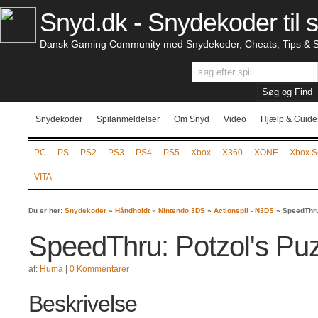
Snyd.dk - Snydekoder til s
Dansk Gaming Community med Snydekoder, Cheats, Tips & S
Snydekoder
Spilanmeldelser
Om Snyd
Video
Hjælp & Guide
PC
PS
PS2
PS3
PS4
PS5
Xbox
X360
XONE
Xbox S
VITA
Du er her:
Snydekoder
»
Håndholdt
»
Nintendo 3DS
»
Actionspil - N3DS
»
SpeedThru
SpeedThru: Potzol's Pu
af:
Huma
|
0 Kommentarer
Beskrivelse