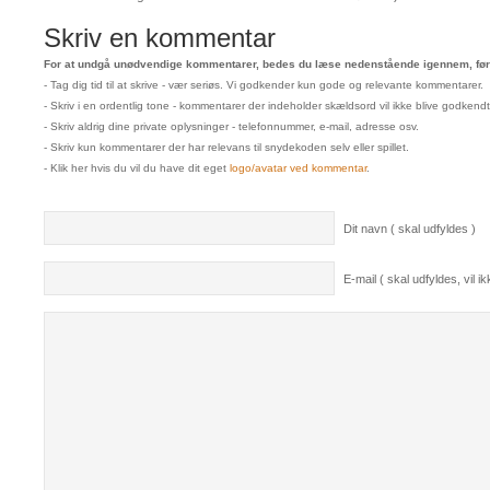
Skriv en kommentar
For at undgå unødvendige kommentarer, bedes du læse nedenstående igennem, før 
- Tag dig tid til at skrive - vær seriøs. Vi godkender kun gode og relevante kommentarer.
- Skriv i en ordentlig tone - kommentarer der indeholder skældsord vil ikke blive godkendt
- Skriv aldrig dine private oplysninger - telefonnummer, e-mail, adresse osv.
- Skriv kun kommentarer der har relevans til snydekoden selv eller spillet.
- Klik her hvis du vil du have dit eget
logo/avatar ved kommentar
.
Dit navn ( skal udfyldes )
E-mail ( skal udfyldes, vil ikk