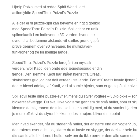
Hjælp Potzol med at redde Spirit World i det
actionfyldte SpeedThru: Potzol’s Puzzle.
Alle der er til puzzle-spil kan forvente en rigtig godbid
med SpeedThru: Potzol’s Puzzle. Spillet har en unik
spilmekanik i en indlevende 3D-verden, hvor dine
evner til at bedømme afstande vil sættes grundigt på
prøve gennem over 90 niveauer, tre multiplayer-
funktioner og tre forskellige lande.
SpeedThru: Potzol’s Puzzle foregår i en mystisk
verden, hvor Kaotl, den onde ødelæggelsesgud er din
fjende. Den slemme Kaotl har stjålet hjertet fra Creatl,
skabelsens gud, og har delt verden i tre lande. Ført af Creatls loyale tjener P
der er blevet ødelagt af Kaotl, ved at samle hjerter, som er gemt på alle nive
Spillet vil teste dine puzzle-evner, mens du styrer vogtere – 3D-blokke – s
blokeret af vægge. Du skal lirke vogterne gennem de små huller, som er skj
klemme dem igennem de mindste huller samtidig med, at du samler hjerterne
jo mere effektivt du styrer blokkene, desto højere bliver dine point.
Men hvad sker der, når du støder på huller, der er større end din vogter? J
den roteres over et hul, og klarer du at kaste en skygge, der dækker hele hu
dig samle alle hjerterne i hullet, selv om du ikke berører dem alle sammen. 