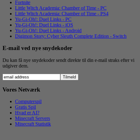
Fortnite
Little Witch Academia: Chamber of Time - PC
Little Witch Academia: Chamber of Time - PS4
Yu-Gi-Oh!: Duel Links - PC
Yu-Gi-Oh!: Duel Links - iOS
Yu-Gi-Oh!: Duel Links - Android
Digimon Story: Cyber Sleuth Complete Edition - Switch
E-mail ved nye snydekoder
Du kan få nye snydekoder sendt direkte til din e-mail straks efter vi
udgiver dem.
Vores Netværk
Computerspil
Gratis Spil
Hvad er AI?
Minecraft Servers
Minecraft Statistik