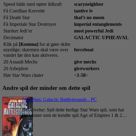
Speed både med større ildkraft
scaryneighbor
Få Corellian Korvette
tantive iv
Få Death Star
that’s no moon
Få Imperiale Star Destroyer
imperial entanglements
Stærker Jedi’er
most powerful Jedi
Decimator
GALACTIC UPHEAVAL
Klik på
[Komma]
for at gøre skibe
usynlige; skærmen skal være over
forceboat
vandet før den kan aktiveres.
20 Assault Mechs
give mechs
20 Arbejdere
giveworkers
Hør Star Wars citater
<
1-58
>
Andre spil der minder om dette spil
Star Wars: Galactic Battlegrounds - PC
Beskrivelse: Spil dette herlige Star Wars spil, som har
funktioner som de kendte spil Age of Empires 1 & 2…