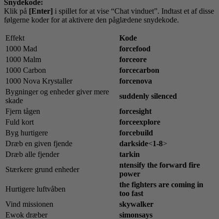
Snydekode:
Klik på
[Enter]
i spillet for at vise “Chat vinduet”. Indtast et af disse
følgerne koder for at aktivere den påglædene snydekode.
Effekt
Kode
1000 Mad
forcefood
1000 Malm
forceore
1000 Carbon
forcecarbon
1000 Nova Krystaller
forcenova
Bygninger og enheder giver mere
suddenly silenced
skade
Fjern tågen
forcesight
Fuld kort
forceexplore
Byg hurtigere
forcebuild
Dræb en given fjende
darkside
<
1-8
>
Dræb alle fjender
tarkin
ntensify the forward fire
Stærkere grund enheder
power
the fighters are coming in
Hurtigere luftvåben
too fast
Vind missionen
skywalker
Ewok dræber
simonsays