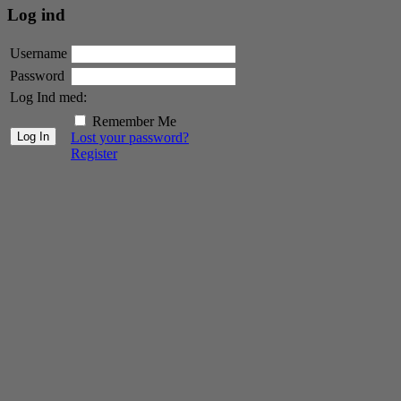
Log ind
Username
Password
Log Ind med:
Remember Me
Lost your password?
Register