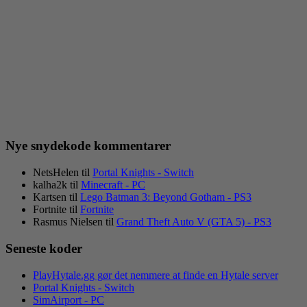
Nye snydekode kommentarer
NetsHelen
til
Portal Knights - Switch
kalha2k
til
Minecraft - PC
Kartsen
til
Lego Batman 3: Beyond Gotham - PS3
Fortnite
til
Fortnite
Rasmus Nielsen
til
Grand Theft Auto V (GTA 5) - PS3
Seneste koder
PlayHytale.gg gør det nemmere at finde en Hytale server
Portal Knights - Switch
SimAirport - PC