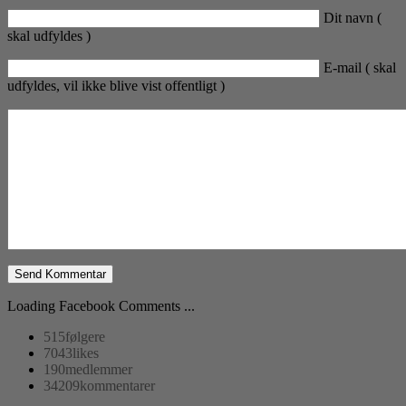
Dit navn (
skal udfyldes )
E-mail ( skal
udfyldes, vil ikke blive vist offentligt )
Loading Facebook Comments ...
515
følgere
7043
likes
190
medlemmer
34209
kommentarer