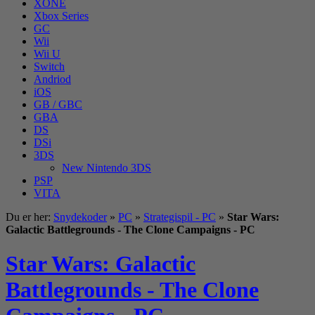
XONE
Xbox Series
GC
Wii
Wii U
Switch
Andriod
iOS
GB / GBC
GBA
DS
DSi
3DS
New Nintendo 3DS
PSP
VITA
Du er her:
Snydekoder
»
PC
»
Strategispil - PC
»
Star Wars:
Galactic Battlegrounds - The Clone Campaigns - PC
Star Wars: Galactic
Battlegrounds - The Clone