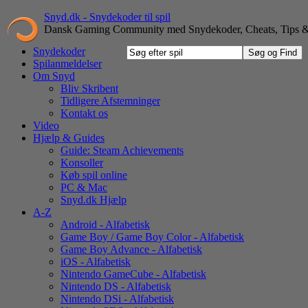
Snyd.dk - Snydekoder til spil
Dansk Gaming Community med Snydekoder, Cheats, Tips &
Snydekoder
Spilanmeldelser
Om Snyd
Bliv Skribent
Tidligere Afstemninger
Kontakt os
Video
Hjælp & Guides
Guide: Steam Achievements
Konsoller
Køb spil online
PC & Mac
Snyd.dk Hjælp
A-Z
Android - Alfabetisk
Game Boy / Game Boy Color - Alfabetisk
Game Boy Advance - Alfabetisk
iOS - Alfabetisk
Nintendo GameCube - Alfabetisk
Nintendo DS - Alfabetisk
Nintendo DSi - Alfabetisk