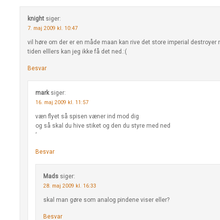
knight
siger:
7. maj 2009 kl. 10:47
vil høre om der er en måde maan kan rive det store imperial destroyer n
tiden elllers kan jeg ikke få det ned.:(
Besvar
mark
siger:
16. maj 2009 kl. 11:57
væn flyet så spisen væner ind mod dig
og så skal du hive stiket og den du styre med ned
‘
Besvar
Mads
siger:
28. maj 2009 kl. 16:33
skal man gøre som analog pindene viser eller?
Besvar