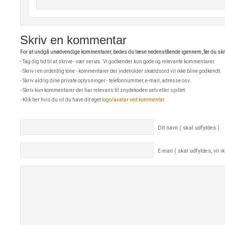
Skriv en kommentar
For at undgå unødvendige kommentarer, bedes du læse nedenstående igennem, før du skri
- Tag dig tid til at skrive - vær seriøs. Vi godkender kun gode og relevante kommentarer.
- Skriv i en ordentlig tone - kommentarer der indeholder skældsord vil ikke blive godkendt.
- Skriv aldrig dine private oplysninger - telefonnummer, e-mail, adresse osv.
- Skriv kun kommentarer der har relevans til snydekoden selv eller spillet.
- Klik her hvis du vil du have dit eget
logo/avatar ved kommentar
.
Dit navn ( skal udfyldes )
E-mail ( skal udfyldes, vil ik