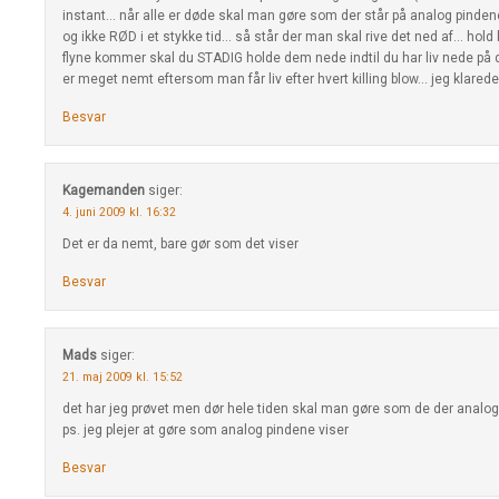
instant… når alle er døde skal man gøre som der står på analog pindene
og ikke RØD i et stykke tid… så står der man skal rive det ned af… ho
flyne kommer skal du STADIG holde dem nede indtil du har liv nede på de
er meget nemt eftersom man får liv efter hvert killing blow… jeg klarede
Besvar
Kagemanden
siger:
4. juni 2009 kl. 16:32
Det er da nemt, bare gør som det viser
Besvar
Mads
siger:
21. maj 2009 kl. 15:52
det har jeg prøvet men dør hele tiden skal man gøre som de der analog 
ps. jeg plejer at gøre som analog pindene viser
Besvar