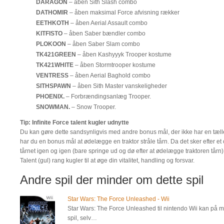
DARAGON
– åben Sith Slash combo
DATHOMIR
– åben maksimal Force afvisning rækker
EETHKOTH
– åben Aerial Assault combo
KITFISTO
– åben Saber bændler combo
PLOKOON
– åben Saber Slam combo
TK421GREEN
– åben Kashyyyk Trooper kostume
TK421WHITE
– åben Stormtrooper kostume
VENTRESS
– åben Aerial Baghold combo
SITHSPAWN
– åben Sith Master vanskeligheder
PHOENIX.
– Forbrændingsanlæg Trooper.
SNOWMAN.
– Snow Trooper.
Tip: Infinite Force talent kugler udnytte
Du kan gøre dette sandsynligvis med andre bonus mål, der ikke har en tæller
har du en bonus mål at ødelægge en traktor stråle tårn. Da det sker efter e
tårnet igen og igen (bare springe ud og dø efter at ødelægge traktoren tårn)
Talent (gul) rang kugler til at øge din vitalitet, handling og forsvar.
Andre spil der minder om dette spil
Star Wars: The Force Unleashed - Wii
Star Wars: The Force Unleashed til nintendo Wii kan på man
spil, selv…