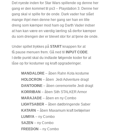
Det nyeste inden for Star Wars spillende og denne her
gang er den kommet til ps3 – Playstation 3. Denne her
gang skal vi spille for de onde. Dark vader har slået
mange ihjel men denne her gang ser han en lille
dreng som kæmper mod ham og Darth Vader indser
at han kan være en værdig lærling så derfor kæmper
du som drengen der er blevet stor for at tjene de onde.
Under spillet trykkes på
START
knappen for at
få pause menuen frem. Gå ned til
INPUT CODE
.
I dette punkt skal du indtaste følgende koder for at
låse op for kostumer og kraft opgraderinger.
MANDALORE
– åben Rahn Kota kostume
HOLOCRON
– åben Jedi Adventure dragt
DANTOOINE
– åben ceremonielle Jedi dragt
KORRIBAN
– åben Sith STALKER Armor
MARAJADE
– åben en ny Combo
LIGHTSABER
– åben dødbringende Saber
KATARN
– åben Maxamum kraft beføjelser
LUMIYA
– ny Combo
SAZEN
– ny Combo
FREEDON
– ny Combo