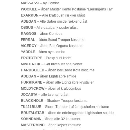
MASSASSI
– ny Combo
WOOKIEE
– åben Master Kento Kostume “Lærlingens Far”
EXARKUN
– Alle kraft push rækker ulåst
ADEGAN
– Alle Saber smide rækker ulåst
OSSUS
– Alle databank poster ulåst
RAGNOS
– åben Combos
FERRAL
– åben Scout Trooper kostume
VICEROY
– åben Bail Organa kostume
YADDLE
– åben nye combo
PROTOTYPE
– Proxy hud-kode
MINDTRICK
– Gør niveauer spejlvendt.
HARDBOILED
– åben berusede Kota kostume
ADEGAN
– åben Lightsabre smide
HURRIKANE
– åben alle Lightsabre krystaller
MOLDYCROW
– åben al kraft combos
JOCASTA
– alle talenter ulåst
BLACKHOLE
– Shadow-Trooper kostume
TK421BLUE
– Storm-Trooper Luftfartøjschefen kostume
BRUTALSTAB
– åben de ødelæggende Lightsaber spidde.
SOHNDANN
– åben alle 32 kostumer
MASTERMIND
– åben kejser kostume