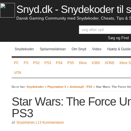
Snyd.dk - Snydekoder til s
Dansk Gaming Community med Snydekoder, Cheats, Tips & S
Snydekoder
Spilanmeldelser
Om Snyd
Video
Hjælp & Guide
PC
PS
PS2
PS3
PS4
PS5
Xbox
X360
XONE
Xbox S
VITA
Du er her:
Snydekoder
»
Playstation 3
»
Actionspil - PS3
»
Star Wars: The Force Un
Star Wars: The Force U
PS3
af:
SnydAdmin
|
13 Kommentarer