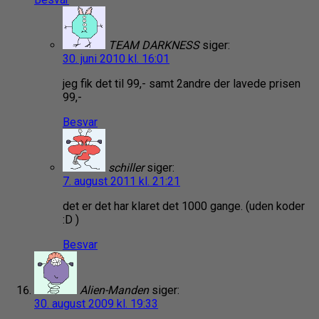
TEAM DARKNESS
siger:
30. juni 2010 kl. 16:01
jeg fik det til 99,- samt 2andre der lavede prisen
99,-
Besvar
schiller
siger:
7. august 2011 kl. 21:21
det er det har klaret det 1000 gange. (uden koder
:D )
Besvar
Alien-Manden
siger:
30. august 2009 kl. 19:33