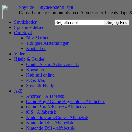
Snyd.dk - Snydekoder til spil
Dansk Gaming Community med Snydekoder, Cheats, Tips &
Snydekoder
Spilanmeldelser
Om Snyd
Bliv Skribent
Tidligere Afstemninger
Kontakt os
Video
Hjælp & Guides
Guide: Steam Achievements
Konsoller
Køb spil online
PC & Mac
Snyd.dk Hjælp
A-Z
Android - Alfabetisk
Game Boy / Game Boy Color - Alfabetisk
Game Boy Advance - Alfabetisk
iOS - Alfabetisk
Nintendo GameCube - Alfabetisk
Nintendo DS - Alfabetisk
Nintendo DSi - Alfabetisk