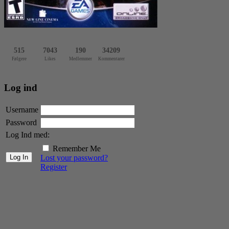
515
7043
190
34209
Følgere
Likes
Medlemmer
Kommentarer
Log ind
Username
Password
Log Ind med:
Remember Me
Lost your password?
Register