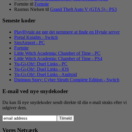
Fortnite
til
Fortnite
Rasmus Nielsen
til
Grand Theft Auto V (GTA 5) - PS3
Seneste koder
PlayHytale.gg gør det nemmere at finde en Hytale server
Portal Knights - Switch
SimAirport - PC
Fortnite
Little Witch Academia: Chamber of Time - PC
Little Witch Academia: Chamber of Time - PS4
Yu-Gi-Oh!: Duel Links - PC
Yu-Gi-Oh!: Duel Links - iOS
Yu-Gi-Oh!: Duel Links - Android
Digimon Story: Cyber Sleuth Complete Edition - Switch
E-mail ved nye snydekoder
Du kan få nye snydekoder sendt direkte til din e-mail straks efter vi
udgiver dem.
Vores Netværk