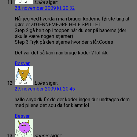
Luke
siger:
28. november 2009 kl. 20:32
Når jeg ved hvordan man bruger koderne første ting at
gøre er at:GENNEMFØRE HELE SPILLET
Step 2:gå helt op i toppen når du ser på banerne (der
skulle være nogen stjerner)
Step 3:Tryk på den stjerne hvor der står:Codes
Det var det så kan man bruge koder ? lol ikk
Besvar
Luke
siger:
27. november 2009 kl. 20:45
hallo snyd.dk fix de der koder ingen dur undtagen dem
med pilene det squ da for klamt lol
Besvar
dannie
siger: