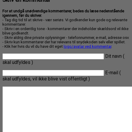
For at undgå unødvendige kommentarer, bedes du læse nedenstående
igennem, før du skriver.
- Tag dig tid til at skrive - vær seriøs. Vi godkender kun gode og relevante
kommentarer.
- Skriv i en ordentlig tone - kommentarer der indeholder skældsord vil ikke
blive godkendt.
- Skriv aldrig dine private oplysninger - telefonnummer, e-mail, adresse osv.
- Skriv kun kommentarer der har relevans til snydekoden selv eller spillet.
- Klik her hvis du vil du have dit eget
logo/avatar ved kommentar
.
Dit navn (
skal udfyldes )
E-mail (
skal udfyldes, vil ikke blive vist offentligt )