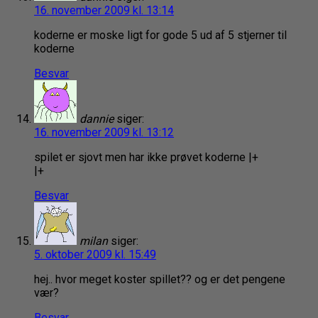
16. november 2009 kl. 13:14
koderne er moske ligt for gode 5 ud af 5 stjerner til
koderne
Besvar
dannie
siger:
16. november 2009 kl. 13:12
spilet er sjovt men har ikke prøvet koderne |+
|+
Besvar
milan
siger:
5. oktober 2009 kl. 15:49
hej.. hvor meget koster spillet?? og er det pengene
vær?
Besvar