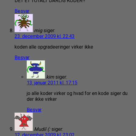
DET ET TOTALT DÅRLIG KODER!!
Besvar
mig
siger:
23. december 2009 kl. 22:43
koden alle opgradeeringer virker ikke
Besvar
kim
siger:
13. januar 2011 kl. 17:15
jo alle koder virker og hvad for en kode siger du
der ikke virker
Besvar
Mudiî (:
siger:
12. december 2009 kl. 23:02