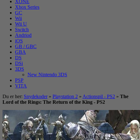
XONE
Xbox Series
GC
Wii
Wii U
Switch
Andriod
iOS
GB / GBC
GBA
DS
DSi
3DS
New Nintendo 3DS
PSP
VITA
Du er her:
Snydekoder
»
Playstation 2
»
Actionspil - PS2
»
The
Lord of the Rings: The Return of the King - PS2