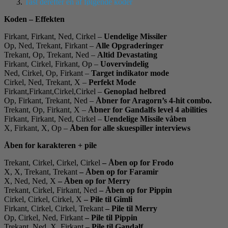
Tast derefter en af følgende koder
Koden – Effekten
Firkant, Firkant, Ned, Cirkel –
Uendelige Missiler
Op, Ned, Trekant, Firkant –
Alle Opgraderinger
Trekant, Op, Trekant, Ned –
Altid Devastating
Firkant, Cirkel, Firkant, Op –
Uovervindelig
Ned, Cirkel, Op, Firkant –
Target indikator mode
Cirkel, Ned, Trekant, X –
Perfekt Mode
Firkant,Firkant,Cirkel,Cirkel –
Genoplad helbred
Op, Firkant, Trekant, Ned –
Åbner for Aragorn’s 4-hit combo.
Trekant, Op, Firkant, X –
Åbner for Gandalfs level 4 abilities
Firkant, Firkant, Ned, Cirkel –
Uendelige Missile våben
X, Firkant, X, Op –
Åben for alle skuespiller interviews
Åben for karakteren + pile
Trekant, Cirkel, Cirkel, Cirkel
– Åben op for Frodo
X, X, Trekant, Trekant
– Åben op for Faramir
X, Ned, Ned, X
– Åben op for Merry
Trekant, Cirkel, Firkant, Ned
– Åben op for Pippin
Cirkel, Cirkel, Cirkel, X
– Pile til Gimli
Firkant, Cirkel, Cirkel, Trekant
– Pile til Merry
Op, Cirkel, Ned, Firkant
– Pile til Pippin
Trekant, Ned, X, Firkant
– Pile til Gandalf