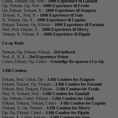
Cirkel, Trekant, Op, Ned –
1000 Experience til Gandalf
Op, Trekant, Op, Ned –
1000 Experience til Frodo
Op, Firkant, Trekant, X –
1000 Experience til Aragorn
Trekant, X,, Ned, X –
1000 Experience til Sam
X, Trekant, Op, X –
1000 Experience til Legolas
Firkant, Trekant, Op, Firkant –
1000 Experience til Faramir
Ned, Ned, Firkant, X –
1000 Experience til Merry
Trekant, X, Firkant, X –
1000 Experience til Pippin
Co-op Kode
Trekant, Op, Firkant, Firkant –
Del helbred
Ned, X, X, X –
Del Experience Points
Cirkel, Firkant, Op, Cirkel –
Uendelige Re-spawns i Co-Op
3-Hit Combos
Firkant, Ned, Cirkel, Op –
3-Hit Combos for Aragorn
Firkant, Trekant, Op, Trekant –
3-Hit Combos for Faramir
Firkant, Ned, Trekant, Firkant –
3-Hit Combos for Frodo
Ned, X, Trekant, Ned –
3-Hit Combos for Gandalf
Op, Firkant, Cirkel, Firkant –
3-Hit Combos for Gimli
Firkant, Trekant, Trekant, Cirkel –
3-Hit Combos for Legolas
Trekant, X, Op, Trekant –
3-Hit Combos for Merry
Op, Op, Firkant, Cirkel –
3-Hit Combos for Pippin
Firkant, X, Cirkel, Firkant –
3-Hit Combos for Sam