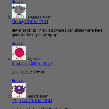
Besvar
andreas
siger:
16. maj 2010 kl. 12:41
det er et ok spil men jeg syndes der skulle være flere
gode koder til penge og xp
Besvar
kej
siger:
8. februar 2010 kl. 16:52
LOL KODER SNYD!
Besvar
Antoft
siger:
17. januar 2010 kl. 18:44