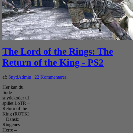
The Lord of the Rings: The
Return of the King - PS2
af:
SnydAdmin
|
22 Kommentarer
Her kan du
finde
snydekoder til
spillet LoTR –
Return of the
King (ROTK)
– Dansk:
Ringenes
Herre –