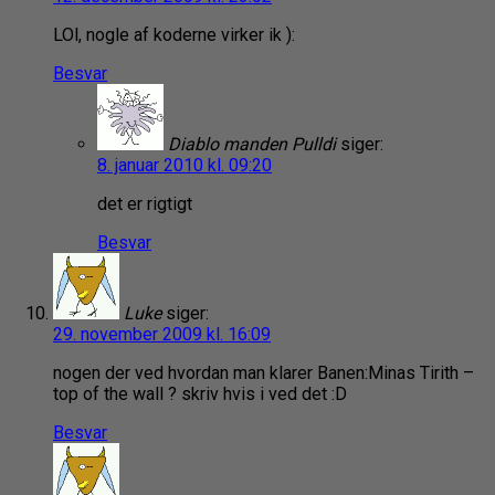
LOl, nogle af koderne virker ik ):
Besvar
Diablo manden Pulldi
siger:
8. januar 2010 kl. 09:20
det er rigtigt
Besvar
Luke
siger:
29. november 2009 kl. 16:09
nogen der ved hvordan man klarer Banen:Minas Tirith –
top of the wall ? skriv hvis i ved det :D
Besvar