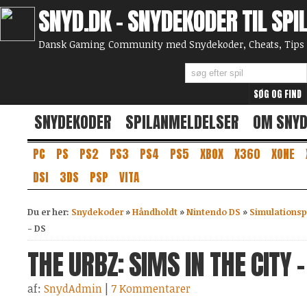
SNYD.DK - SNYDEKODER TIL SPI
Dansk Gaming Community med Snydekoder, Cheats, Tips 
SNYDEKODER
SPILANMELDELSER
OM SNY
PC
PS
PS2
PS3
PS4
PS5
XBOX
X360
XONE
DSI
3DS
PSP
VITA
Du er her:
Snydekoder
»
Håndholdt
»
Nintendo DS
»
Simulationsp
- DS
THE URBZ: SIMS IN THE CITY -
af:
SnydAdmin
|
7 Kommentarer