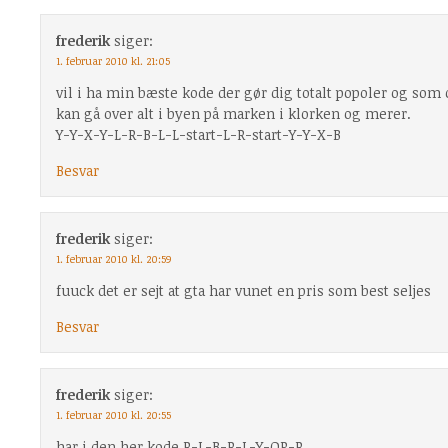
frederik
siger:
1. februar 2010 kl. 21:05
vil i ha min bæste kode der gør dig totalt popoler og som
kan gå over alt i byen på marken i klorken og merer.
Y-Y-X-Y-L-R-B-L-L-start-L-R-start-Y-Y-X-B
Besvar
frederik
siger:
1. februar 2010 kl. 20:59
fuuck det er sejt at gta har vunet en pris som best seljes
Besvar
frederik
siger:
1. februar 2010 kl. 20:55
har i den her kode R-L-B-R-L-Y-OP-R