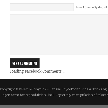
E-mail ( skal udfyldes, vil i
Loading Facebook Comments ...
Copyright © 1998-2026 Snyd.dk - Danske Snydekoder, Tips & Tricks og
Ingen form for reproduktion, incl. kopiering, manipulation af tekster