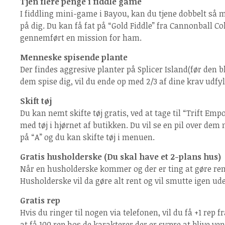
Tjen flere penge i fiddle game
I fiddling mini-game i Bayou, kan du tjene dobbelt så m
på dig. Du kan få fat på “Gold Fiddle” fra Cannonball C
gennemført en mission for ham.
Menneske spisende plante
Der findes aggresive planter på Splicer Island(før den bl
dem spise dig, vil du ende op med 2/3 af dine krav udfyl
Skift tøj
Du kan nemt skifte tøj gratis, ved at tage til “Trift Emp
med tøj i hjørnet af butikken. Du vil se en pil over de
på “A” og du kan skifte tøj i menuen.
Gratis husholderske (Du skal have et 2-plans hus)
Når en husholderske kommer og der er ting at gøre ren
Husholderske vil da gøre alt rent og vil smutte igen ude
Gratis rep
Hvis du ringer til nogen via telefonen, vil du få +1 rep
at få 100 rep hos de karakterer der er svære at blive ve