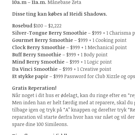
10a.m – 11a.m.
Månebase Zeta
Disse ting kan købes af Heidi Shadows.
Rosebud
$100 – $2,222
Silver-Tongue Berry Smoothie
– $999 + 1 Charisma p
Gourmet Berry Smoothie
– $999 + 1 Cooking point
Clock Berry Smoothie
– $999 + 1 Mechanical point
Buff Berry Smoothie
– $999 + 1 Body point
Mind Berry Smoothie
– $999 + 1 Logic point
Da Vinci Smoothie
– $999 + 1 Creative point
Et stykke papir
– $999 Password for Club Xizzle og ops
Gratis Reperation!
Når noget i dit hus er ødelagt, kan du ringe efter en “re
Men inden han er helt færdig med at reparere, skal du 
tilbage igen og tryk på “A” knappen og derefter tryk “Rep
reparation vil starte derfra hvor han var nået og vil dere
spare dine 100 Simileons.