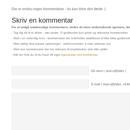
Der er endnu ingen kommentarer - du kan blive den første :)
Skriv en kommentar
For at undgå unødvendige kommentarer, bedes du læse nedenstående igennem, før 
- Tag dig tid til at skrive - vær seriøs. Vi godkender kun gode og relevante kommentarer.
- Skriv i en ordentlig tone - kommentarer der indeholder skældsord vil ikke blive godkendt
- Skriv aldrig dine private oplysninger - telefonnummer, e-mail, adresse osv.
- Skriv kun kommentarer der har relevans til snydekoden selv eller spillet.
- Klik her hvis du vil du have dit eget
logo/avatar ved kommentar
.
Dit navn ( skal udfyldes )
E-mail ( skal udfyldes, vil ikk