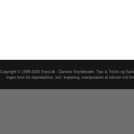
Copyright © 1998-2026 Snyd.dk - Danske Snydekoder, Tips & Tricks og Spil
Ingen form for reproduktion, incl. kopiering, manipulation af tekster må fin