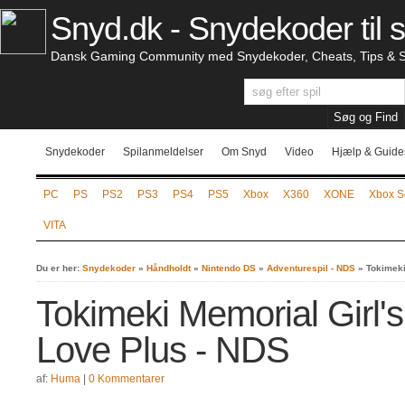
Snyd.dk - Snydekoder til s
Dansk Gaming Community med Snydekoder, Cheats, Tips & S
Snydekoder
Spilanmeldelser
Om Snyd
Video
Hjælp & Guide
PC
PS
PS2
PS3
PS4
PS5
Xbox
X360
XONE
Xbox S
VITA
Du er her:
Snydekoder
»
Håndholdt
»
Nintendo DS
»
Adventurespil - NDS
»
Tokimeki
Tokimeki Memorial Girl's
Love Plus - NDS
af:
Huma
|
0 Kommentarer