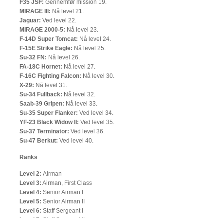
F35 JSF:
Gennemfør mission 19.
MIRAGE III:
Nå level 21.
Jaguar:
Ved level 22.
MIRAGE 2000-5:
Nå level 23.
F-14D Super Tomcat:
Nå level 24.
F-15E Strike Eagle:
Nå level 25.
Su-32 FN:
Nå level 26.
FA-18C Hornet:
Nå level 27.
F-16C Fighting Falcon:
Nå level 30.
X-29:
Nå level 31.
Su-34 Fullback:
Nå level 32.
Saab-39 Gripen:
Nå level 33.
Su-35 Super Flanker:
Ved level 34.
YF-23 Black Widow II:
Ved level 35.
Su-37 Terminator:
Ved level 36.
Su-47 Berkut:
Ved level 40.
Ranks
Level 2:
Airman
Level 3:
Airman, First Class
Level 4:
Senior Airman I
Level 5:
Senior Airman II
Level 6:
Staff Sergeant I