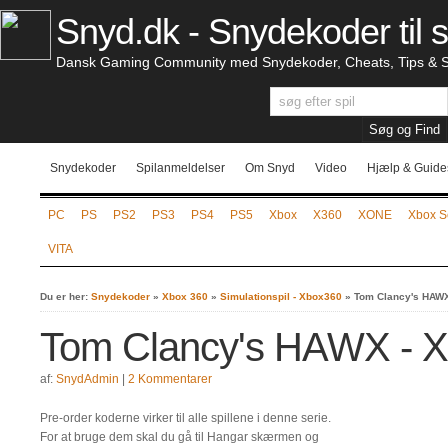
Snyd.dk - Snydekoder til s
Dansk Gaming Community med Snydekoder, Cheats, Tips & S
Snydekoder
Spilanmeldelser
Om Snyd
Video
Hjælp & Guide
PC
PS
PS2
PS3
PS4
PS5
Xbox
X360
XONE
Xbox S
VITA
Du er her:
Snydekoder
»
Xbox 360
»
Simulationspil - Xbox360
»
Tom Clancy's HAWX
Tom Clancy's HAWX - X
af:
SnydAdmin
|
2 Kommentarer
Pre-order koderne virker til alle spillene i denne serie.
For at bruge dem skal du gå til Hangar skærmen og