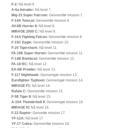
F-2:
Nå level 6
A-6a Intruder:
Nå level 7.
Mig-33 Super Fulcrum:
Gennemfør mission 7.
F-14A Tomcat:
Gennemfør mission 8.
AV-8B Harrier II:
Nå level 8.
MIRAGE 2000 C:
Nå level 9.
F-16A Fighting Falcon:
Gennemfør mission 9.
F-15C Eagle:
Gennemfør mission 10.
F-20 Tigershark:
Nå level 11.
FA-18E Super Hornet:
Gennemfør mission 11.
F-14B Bombcat:
Gennemfør mission 12.
FA-18 RC:
Nå level 12.
EA-6B Prowler:
Nå level 13.
F-117 Nighthawk:
Gennemgør mission 13.
Eurofighter Typhoon:
Gennemgør mission 14.
MIRAGE F1:
Nå level 14.
Rafale C:
Gennemfør mission 15.
F-5E Tiger II:
Nå level 15.
A-10A Thunderbolt II:
Gennemgør mission 16.
MIRAGE IV:
Nå level 16.
F-22 Raptor:
Gennefør mission 17.
YF-12A:
Nå level 17.
YF-17 Cobra:
Gennemfør mission 18.