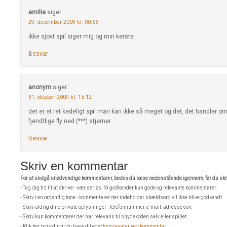
emilie
siger:
29. december 2009 kl. 00:56
ikke sjovt spil siger mig og min kerste
Besvar
anonym
siger:
31. oktober 2009 kl. 15:12
det er et ret kedeligt spil man kan ikke så meget og det, det handler o
fjendtlige fly ned (***) stjerner
Besvar
Skriv en kommentar
For at undgå unødvendige kommentarer, bedes du læse nedenstående igennem, før du skri
- Tag dig tid til at skrive - vær seriøs. Vi godkender kun gode og relevante kommentarer.
- Skriv i en ordentlig tone - kommentarer der indeholder skældsord vil ikke blive godkendt.
- Skriv aldrig dine private oplysninger - telefonnummer, e-mail, adresse osv.
- Skriv kun kommentarer der har relevans til snydekoden selv eller spillet.
- Klik her hvis du vil du have dit eget
logo/avatar ved kommentar
.