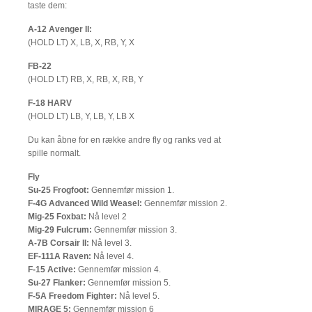
taste dem:
A-12 Avenger II:
(HOLD LT) X, LB, X, RB, Y, X
FB-22
(HOLD LT) RB, X, RB, X, RB, Y
F-18 HARV
(HOLD LT) LB, Y, LB, Y, LB X
Du kan åbne for en række andre fly og ranks ved at
spille normalt.
Fly
Su-25 Frogfoot:
Gennemfør mission 1.
F-4G Advanced Wild Weasel:
Gennemfør mission 2.
Mig-25 Foxbat:
Nå level 2
Mig-29 Fulcrum:
Gennemfør mission 3.
A-7B Corsair II:
Nå level 3.
EF-111A Raven:
Nå level 4.
F-15 Active:
Gennemfør mission 4.
Su-27 Flanker:
Gennemfør mission 5.
F-5A Freedom Fighter:
Nå level 5.
MIRAGE 5:
Gennemfør mission 6