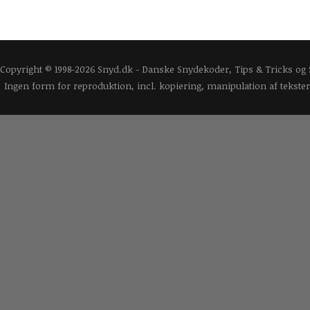
Copyright © 1998-2026 Snyd.dk - Danske Snydekoder, Tips & Tricks og
Ingen form for reproduktion, incl. kopiering, manipulation af tekster