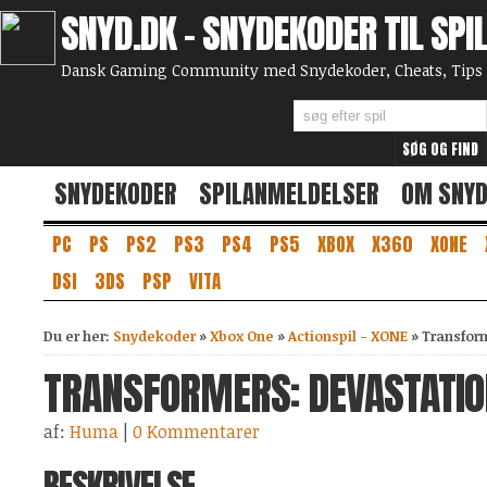
SNYD.DK - SNYDEKODER TIL SPI
Dansk Gaming Community med Snydekoder, Cheats, Tips 
SNYDEKODER
SPILANMELDELSER
OM SNY
PC
PS
PS2
PS3
PS4
PS5
XBOX
X360
XONE
DSI
3DS
PSP
VITA
Du er her:
Snydekoder
»
Xbox One
»
Actionspil - XONE
»
Transfor
TRANSFORMERS: DEVASTATION
af:
Huma
|
0 Kommentarer
BESKRIVELSE