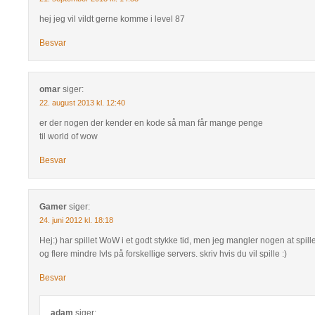
hej jeg vil vildt gerne komme i level 87
Besvar
omar
siger:
22. august 2013 kl. 12:40
er der nogen der kender en kode så man får mange penge
til world of wow
Besvar
Gamer
siger:
24. juni 2012 kl. 18:18
Hej:) har spillet WoW i et godt stykke tid, men jeg mangler nogen at spill
og flere mindre lvls på forskellige servers. skriv hvis du vil spille :)
Besvar
adam
siger: