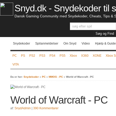
Snyd.dk - Snydekoder til s
Dansk Gaming Community med Snydekoder, Cheats, Tips & S
Snydekoder
Spilanmeldelser
Om Snyd
Video
Hjælp & Guide
PC
PS
PS2
PS3
PS4
PS5
Xbox
X360
XONE
Xbox S
VITA
Du er her:
Snydekoder
»
PC
»
MMOG - PC
»
World of Warcraft - PC
World of Warcraft - PC
af:
SnydAdmin
|
390 Kommentarer