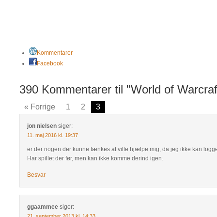
Kommentarer
Facebook
390 Kommentarer til "World of Warcraf
« Forrige
1
2
3
jon nielsen
siger:
11. maj 2016 kl. 19:37
er der nogen der kunne tænkes at ville hjælpe mig, da jeg ikke kan logg
Har spillet der før, men kan ikke komme derind igen.
Besvar
ggaammee
siger:
21. september 2013 kl. 14:33