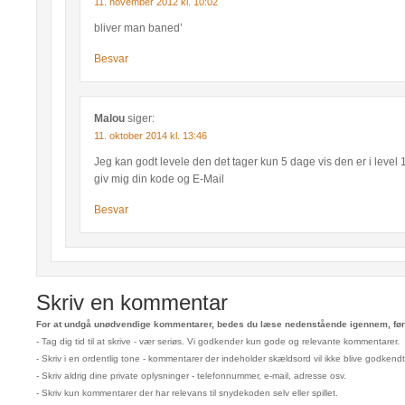
11. november 2012 kl. 10:02
bliver man baned’
Besvar
Malou
siger:
11. oktober 2014 kl. 13:46
Jeg kan godt levele den det tager kun 5 dage vis den er i level 
giv mig din kode og E-Mail
Besvar
Skriv en kommentar
For at undgå unødvendige kommentarer, bedes du læse nedenstående igennem, før 
- Tag dig tid til at skrive - vær seriøs. Vi godkender kun gode og relevante kommentarer.
- Skriv i en ordentlig tone - kommentarer der indeholder skældsord vil ikke blive godkendt
- Skriv aldrig dine private oplysninger - telefonnummer, e-mail, adresse osv.
- Skriv kun kommentarer der har relevans til snydekoden selv eller spillet.