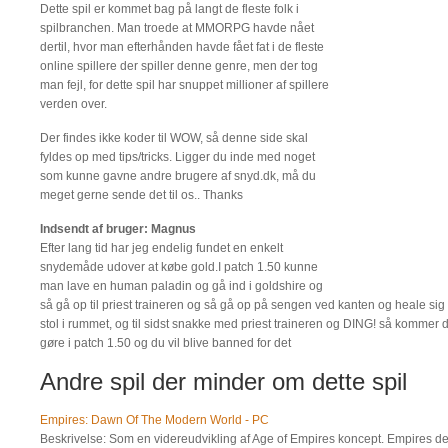
Dette spil er kommet bag på langt de fleste folk i
spilbranchen. Man troede at MMORPG havde nået
dertil, hvor man efterhånden havde fået fat i de fleste
online spillere der spiller denne genre, men der tog
man fejl, for dette spil har snuppet millioner af spillere
verden over.
Der findes ikke koder til WOW, så denne side skal
fyldes op med tips/tricks. Ligger du inde med noget
som kunne gavne andre brugere af snyd.dk, må du
meget gerne sende det til os.. Thanks
Indsendt af bruger: Magnus
Efter lang tid har jeg endelig fundet en enkelt
snydemåde udover at købe gold.I patch 1.50 kunne
man lave en human paladin og gå ind i goldshire og
så gå op til priest traineren og så gå op på sengen ved kanten og heale sig
stol i rummet, og til sidst snakke med priest traineren og DING! så kommer
gøre i patch 1.50 og du vil blive banned for det
Andre spil der minder om dette spil
Empires: Dawn Of The Modern World - PC
Beskrivelse: Som en videreudvikling af Age of Empires koncept. Empires der 