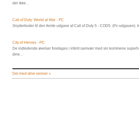
der ikke…
Call of Duty: World at War - PC
Snyderkoder til den femte udgave af Call of Duty 5 - COD5. (Pc-udgaven). I
City of Heroes - PC
De indledende øvelser foretages i intimt samvær med sin kommene superhelt. 
dine…
Del med dine venner »