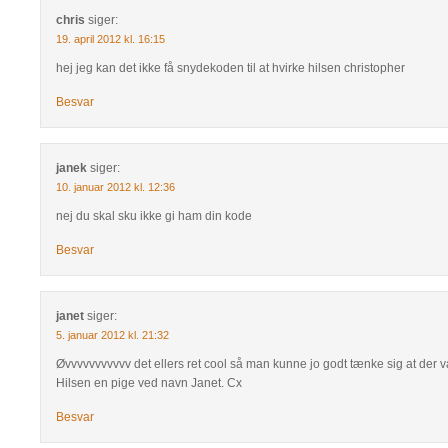
chris
siger:
19. april 2012 kl. 16:15
hej jeg kan det ikke få snydekoden til at hvirke hilsen christopher
Besvar
janek
siger:
10. januar 2012 kl. 12:36
nej du skal sku ikke gi ham din kode
Besvar
janet
siger:
5. januar 2012 kl. 21:32
Øvvvvvvvvvvv det ellers ret cool så man kunne jo godt tænke sig at der v
Hilsen en pige ved navn Janet. Cx
Besvar