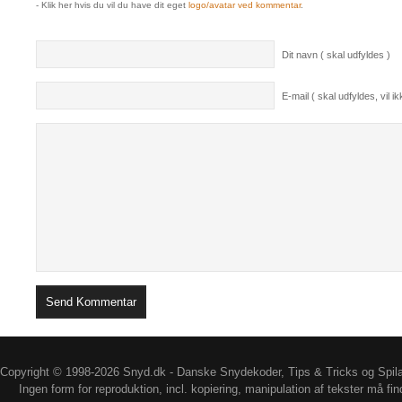
- Klik her hvis du vil du have dit eget
logo/avatar ved kommentar
.
Dit navn ( skal udfyldes )
E-mail ( skal udfyldes, vil ikk
Copyright © 1998-2026 Snyd.dk - Danske Snydekoder, Tips & Tricks og Spil
Ingen form for reproduktion, incl. kopiering, manipulation af tekster må fin