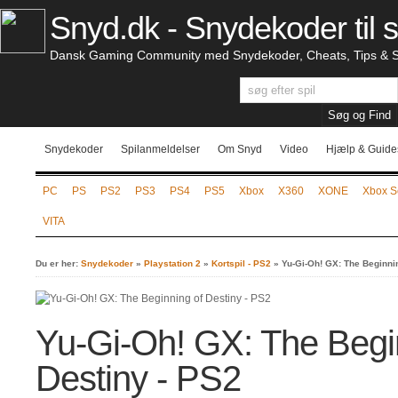
Snyd.dk - Snydekoder til s
Dansk Gaming Community med Snydekoder, Cheats, Tips & S
Snydekoder
Spilanmeldelser
Om Snyd
Video
Hjælp & Guide
PC
PS
PS2
PS3
PS4
PS5
Xbox
X360
XONE
Xbox S
VITA
Du er her:
Snydekoder
»
Playstation 2
»
Kortspil - PS2
»
Yu-Gi-Oh! GX: The Beginnin
Yu-Gi-Oh! GX: The Begi
Destiny - PS2