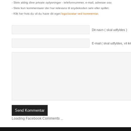
- Skriv aldrig dine private oplysninger - telefonnummer, e-mail, adresse osv.
- Skriv kun kommentarer der har relevans til snydekoden selv eller spillet.
- Klik her hvis du vil du have dit eget
logo/avatar ved kommentar
.
Dit navn ( skal udfyldes )
E-mail ( skal udfyldes, vil ikk
Loading Facebook Comments ...