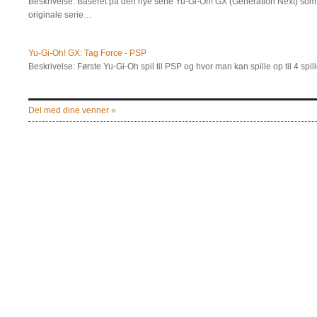
Beskrivelse: Baseret på den nye serie Yu-Gi-Oh! GX (Generation Next) som 
originale serie…
Yu-Gi-Oh! GX: Tag Force - PSP
Beskrivelse: Første Yu-Gi-Oh spil til PSP og hvor man kan spille op til 4 sp
Del med dine venner »