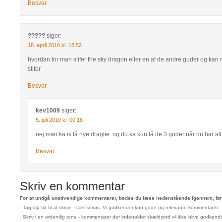
Besvar
?????
siger:
18. april 2010 kl. 18:52
hvordan for man slifer the sky dragon eller en af de andre guder og kan 
slifer
Besvar
kev1009
siger:
5. juli 2010 kl. 00:18
nej man ka ik få nye dragter. og du ka kun få de 3 guder når du har alle k
Besvar
Skriv en kommentar
For at undgå unødvendige kommentarer, bedes du læse nedenstående igennem, før 
- Tag dig tid til at skrive - vær seriøs. Vi godkender kun gode og relevante kommentarer.
- Skriv i en ordentlig tone - kommentarer der indeholder skældsord vil ikke blive godkendt