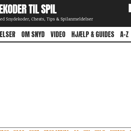
EKODER TIL SPIL
 Snydekoder, Cheats, Tips & Spilanmeldelser
ELSER
OM SNYD
VIDEO
HJÆLP & GUIDES
A-Z