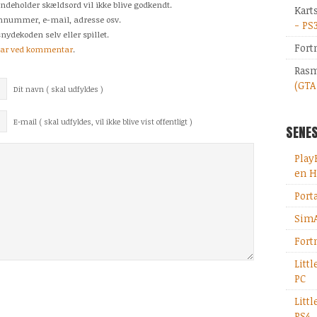
indeholder skældsord vil ikke blive godkendt.
Kart
fonnummer, e-mail, adresse osv.
- PS
nydekoden selv eller spillet.
Fort
tar ved kommentar
.
Rasm
(GTA
Dit navn ( skal udfyldes )
E-mail ( skal udfyldes, vil ikke blive vist offentligt )
SENES
Play
en H
Port
SimA
Fort
Litt
PC
Litt
PS4