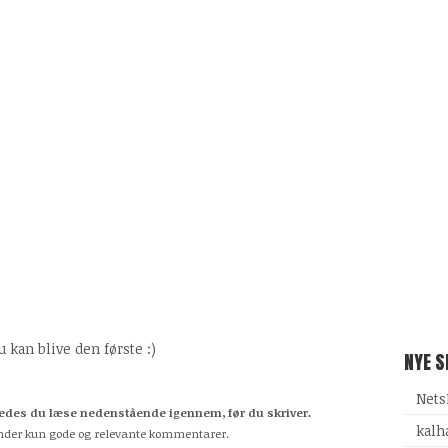
kan blive den første :)
NYE 
Nets
des du læse nedenstående igennem, før du skriver.
kalh
odkender kun gode og relevante kommentarer.