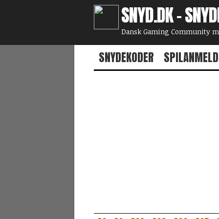
SNYD.DK - SNYD
Dansk Gaming Community med
SNYDEKODER
SPILANMELD