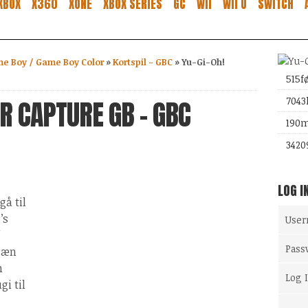
XBOX
X360
XONE
XBOX SERIES
GC
WII
WII U
SWITCH
e Boy / Game Boy Color
»
Kortspil - GBC
»
Yu-Gi-Oh!
515
f
R CAPTURE GB - GBC
7043
190
m
3420
LOG I
gå til
’s
Use
f
Pass
Træn
n
Log 
gi til