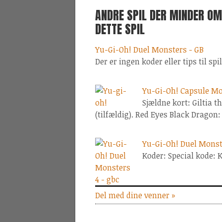
ANDRE SPIL DER MINDER OM
DETTE SPIL
Yu-Gi-Oh! Duel Monsters - GB
Der er ingen koder eller tips til spil
Yu-Gi-Oh! Capsule Mo
Sjældne kort: Giltia 
(tilfældig). Red Eyes Black Dragon:
Yu-Gi-Oh! Duel Monst
Koder: Special kode: 
Del med dine venner »