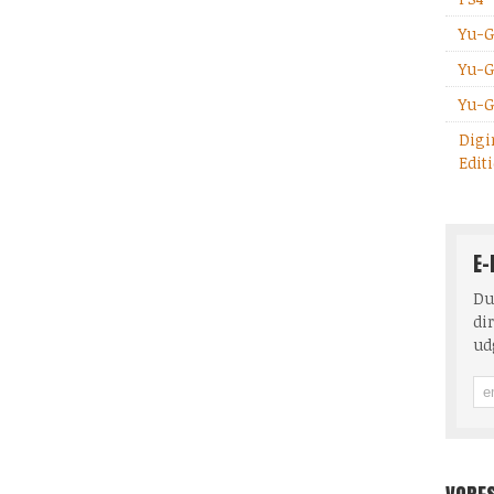
Yu-G
Yu-G
Yu-G
Digi
Edit
E-
Du
dir
ud