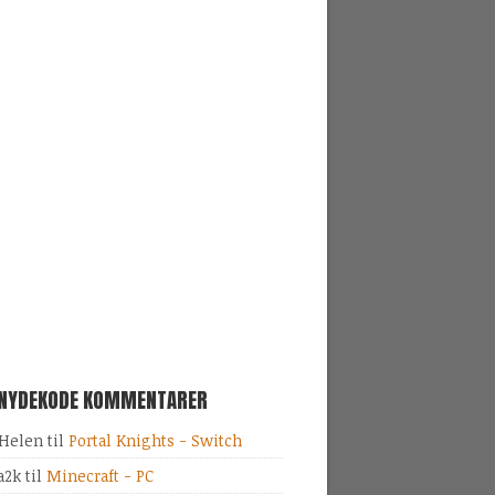
SNYDEKODE KOMMENTARER
Helen
til
Portal Knights - Switch
a2k
til
Minecraft - PC