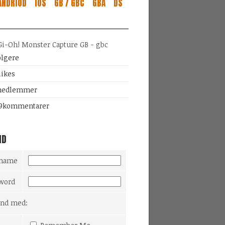
ANDRIOD
IOS
GB / GBC
GBA
DS
ølgere
likes
edlemmer
9
kommentarer
ND
rname
word
Ind med: