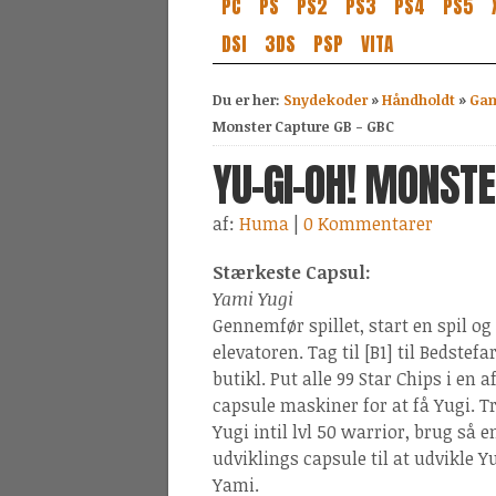
PC
PS
PS2
PS3
PS4
PS5
DSI
3DS
PSP
VITA
Du er her:
Snydekoder
»
Håndholdt
»
Gam
Monster Capture GB - GBC
YU-GI-OH! MONSTE
af:
Huma
|
0 Kommentarer
Stærkeste Capsul:
Yami Yugi
Gennemfør spillet, start en spil og 
elevatoren. Tag til [B1] til Bedstefar
butikl. Put alle 99 Star Chips i en a
capsule maskiner for at få Yugi. 
Yugi intil lvl 50 warrior, brug så e
udviklings capsule til at udvikle Yu
Yami.