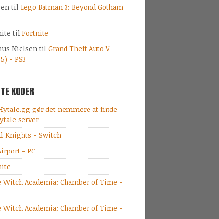
sen
til
Lego Batman 3: Beyond Gotham
3
nite
til
Fortnite
us Nielsen
til
Grand Theft Auto V
 5) - PS3
TE KODER
Hytale.gg gør det nemmere at finde
ytale server
al Knights - Switch
irport - PC
nite
le Witch Academia: Chamber of Time -
le Witch Academia: Chamber of Time -