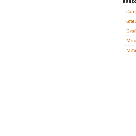
VORE
Comp
Grati
Hvad
Mine
Mine