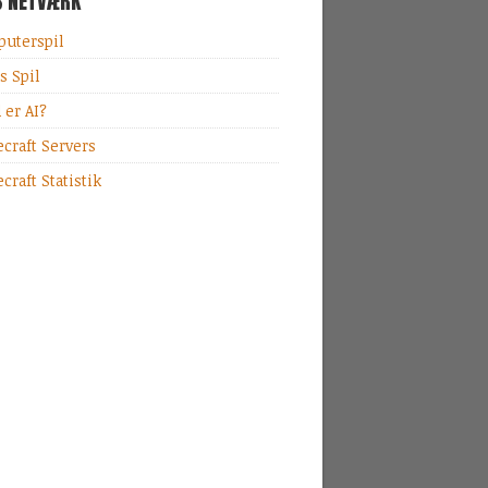
S NETVÆRK
uterspil
s Spil
 er AI?
craft Servers
craft Statistik