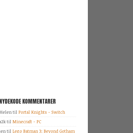
SNYDEKODE KOMMENTARER
Helen
til
Portal Knights - Switch
a2k
til
Minecraft - PC
sen
til
Lego Batman 3: Beyond Gotham