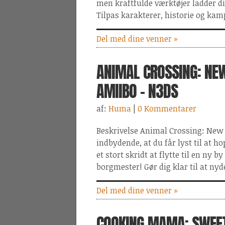
men kraftfulde værktøjer ladder dig 
Tilpas karakterer, historie og kamp
Del med dine venner »
ANIMAL CROSSING: NE
AMIIBO - N3DS
af:
Huma
|
0 Kommentarer
Beskrivelse Animal Crossing: New
indbydende, at du får lyst til at hop
et stort skridt at flytte til en ny 
borgmester! Gør dig klar til at nyde
Del med dine venner »
COOKING MAMA: SWEET