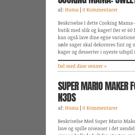
af:
Huma
|
0 Kommentarer
Beskrivelse I dette Cooking Mama-s
butik med slik og kager! Der er 60 
kan også lave dine egne variatione
søde sager skal dekoreres fint og u
kager og desserter i nyeste udspil
Del med dine venner »
SUPER MARIO MAKER F
N3DS
af:
Huma
|
0 Kommentarer
Beskrivelse Med Super Mario Make
lave og spille niveauer i det uende