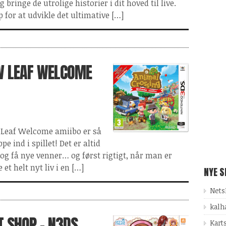
bringe de utrolige historier i dit hoved til live.
 for at udvikle det ultimative […]
W LEAF WELCOME
 Leaf Welcome amiibo er så
pe ind i spillet! Det er altid
by og få nye venner… og først rigtigt, når man er
 et helt nyt liv i en […]
NYE 
Nets
kalh
 SHOP - N3DS
Kart