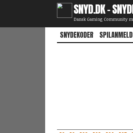
SNYD.DK - SNYD
Dansk Gaming Community med
SNYDEKODER
SPILANMELD