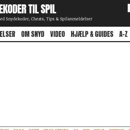
EKODER TIL SPIL
 Snydekoder, Cheats, Tips & Spilanmeldelser
ELSER
OM SNYD
VIDEO
HJÆLP & GUIDES
A-Z