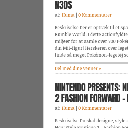
N3DS
af:
Huma
|
0 Kommentarer
Beskrivelse Der er optræk til et
Rumble World. I dette actionfyld
miljøer for at samle over 700 Pok
din Mii-figur! Herskeren over leget
finde så meget Pokémon-legetøj s
Del med dine venner »
NINTENDO PRESENTS: N
2 FASHION FORWARD -
af:
Huma
|
0 Kommentarer
Beskrivelse Du skal designe, style 
New Style Boutique 2 – Fashion For