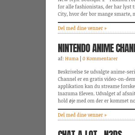
for alle fashionistas, der har lyst
City, hvor der bor mange smarte, 
Del med dine venner »
NINTENDO ANIME CHAN
af:
Huma
|
0 Kommentarer
Beskrivelse Se udvalgte anime-se
Channel er en gratis video-on-de
applikation kan du streame forsk
Inazuma Eleven. Udvalget af afsnit
hold øje med om der er kommet nog
Del med dine venner »
CHAT-A-LOT - N3DS