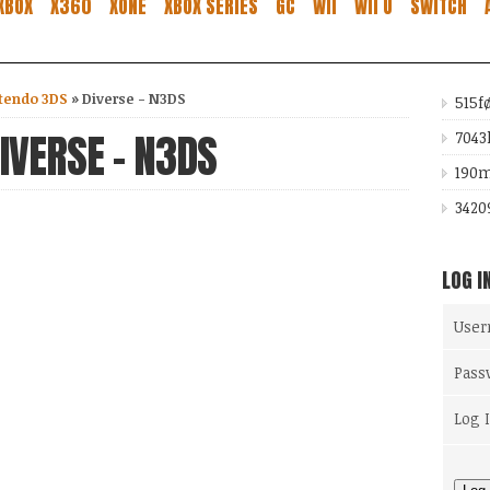
XBOX
X360
XONE
XBOX SERIES
GC
WII
WII U
SWITCH
tendo 3DS
»
Diverse - N3DS
515
f
IVERSE - N3DS
7043
190
m
3420
LOG I
Use
Pass
Log 