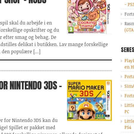
- PS
Fort
pil skal du arbejde i en
Rasm
forskellige opskrifter og du
(GTA
r efter smag og behag. De
dstilles delikat i butikken. Lav mange forskellige
SENES
 i den populære […]
Play
en H
Port
OR NINTENDO 3DS -
SimA
Fort
Litt
PC
r for Nintendo 3DS kan du
Litt
lige! Spillet er pakket med
PS4