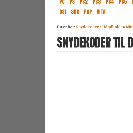
PC
PS
PS2
PS3
PS4
PS5
DSI
3DS
PSP
VITA
Du er her:
Snydekoder
»
Håndholdt
»
Nin
SNYDEKODER TIL D