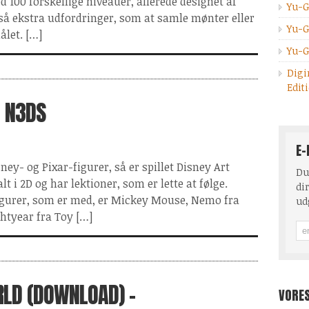
ed 100 forskellige niveauer, allerede designet af
Yu-G
gså ekstra udfordringer, som at samle mønter eller
Yu-G
ålet. […]
Yu-G
Digi
Edit
- N3DS
E-
ney- og Pixar-figurer, så er spillet Disney Art
Du
t i 2D og har lektioner, som er lette at følge.
dir
igurer, som er med, er Mickey Mouse, Nemo fra
ud
ghtyear fra Toy […]
LD (DOWNLOAD) -
VORE