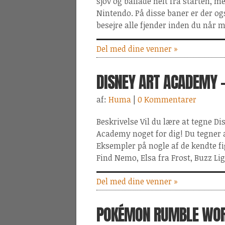
sjov og ballade helt fra starten, m
Nintendo. På disse baner er der o
besejre alle fjender inden du når m
Del med dine venner »
DISNEY ART ACADEMY 
af:
Huma
|
0 Kommentarer
Beskrivelse Vil du lære at tegne Dis
Academy noget for dig! Du tegner al
Eksempler på nogle af de kendte f
Find Nemo, Elsa fra Frost, Buzz Li
Del med dine venner »
POKÉMON RUMBLE WOR