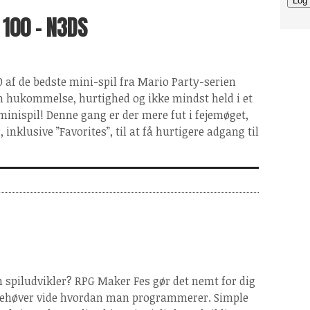
 100 - N3DS
0 af de bedste mini-spil fra Mario Party-serien
in hukommelse, hurtighed og ikke mindst held i et
minispil! Denne gang er der mere fut i fejemøget,
inklusive ”Favorites”, til at få hurtigere adgang til
 en spiludvikler? RPG Maker Fes gør det nemt for dig
u behøver vide hvordan man programmerer. Simple