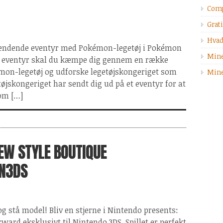
Comp
Grati
Hvad
 spændende eventyr med Pokémon-legetøj i Pokémon
Mine
te eventyr skal du kæmpe dig gennem en række
émon-legetøj og udforske legetøjskongeriget som
Mine
øjskongeriget har sendt dig ud på et eventyr for at
om […]
EW STYLE BOUTIQUE
 N3DS
og stå model! Bliv en stjerne i Nintendo presents:
ward eksklusivt til Nintendo 3DS. Spillet er perfekt