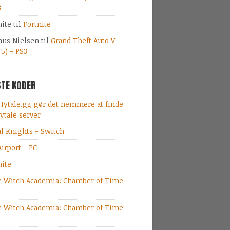
3
nite
til
Fortnite
us Nielsen
til
Grand Theft Auto V
 5) - PS3
TE KODER
Hytale.gg gør det nemmere at finde
ytale server
al Knights - Switch
irport - PC
nite
le Witch Academia: Chamber of Time -
le Witch Academia: Chamber of Time -