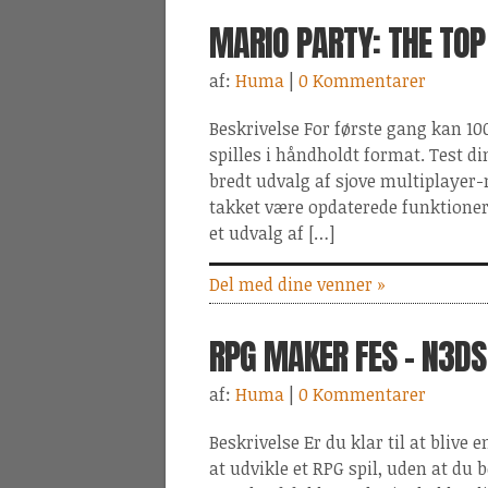
MARIO PARTY: THE TOP
af:
Huma
|
0 Kommentarer
Beskrivelse For første gang kan 10
spilles i håndholdt format. Test d
bredt udvalg af sjove multiplayer-
takket være opdaterede funktioner, 
et udvalg af […]
Del med dine venner »
RPG MAKER FES - N3DS
af:
Huma
|
0 Kommentarer
Beskrivelse Er du klar til at blive
at udvikle et RPG spil, uden at d