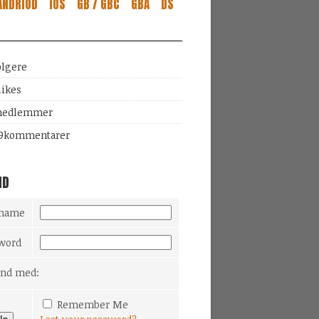
ANDRIOD
IOS
GB / GBC
GBA
DS
ølgere
likes
edlemmer
9
kommentarer
ND
rname
word
Ind med:
Remember Me