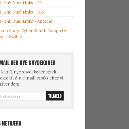
i-Oh!: Duel Links - PC
i-Oh!: Duel Links - iOS
i-Oh!: Duel Links - Android
mon Story: Cyber Sleuth Complete
ion - Switch
MAIL VED NYE SNYDEKODER
 kan få nye snydekoder sendt
ekte til din e-mail straks efter vi
giver dem.
S NETVÆRK