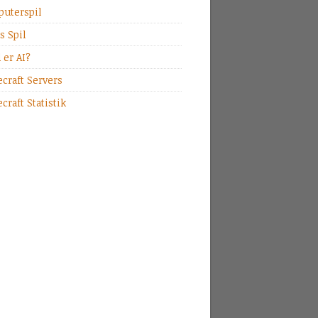
uterspil
s Spil
 er AI?
craft Servers
craft Statistik