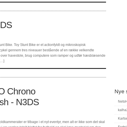
3DS
t Bike. Toy Stunt Bike er et actionfyldt og mikroskopisk
scykel gennem tres niveauer bestående af en række velkendte
ing over havestole, brug computere som ramper og udfør hæsblæsende
[…]
O Chrono
Nye 
ash - N3DS
Nets
kalha
Karts
kammerater er tilbage i et nyt eventyr, men alt er ikke som det skal