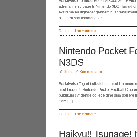
Beskrivelse Tempoet øges i AiRace Xeno! Efte
adrenalinen tilbage til Nintendo 3DS. Tag udfor
ekstreme hastigheder gennem ni adrenalinfyldte b
pt. ingen snydekoder eller […]
Del med dine venner »
Nintendo Pocket Fo
N3DS
af:
Huma
|
0 Kommentarer
Beskrivelse Tag et fodboldhold med i lommen m
mod toppen! I Nintendo Pocket Football Club er
publikum syngende og lede dine små spillere f
Som […]
Del med dine venner »
Haikyu!! Tsunage! I