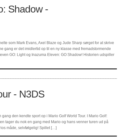
o: Shadow -
 helte som Mark Evans, Axel Blaze og Jude Sharp sørget for at skrive
e gang er det imidlertid op til en ny klasse med fremadstormende
Eleven GO: Light og Inazuma Eleven: GO Shadow! Historien udspiller
our - N3DS
gang den kendte sport op i Mario Golf World Tour. I Mario Golf:
lien tager du nok en gang med Mario og hans venner turen ud på
rios måde, selvfølgelig! Spillet […]