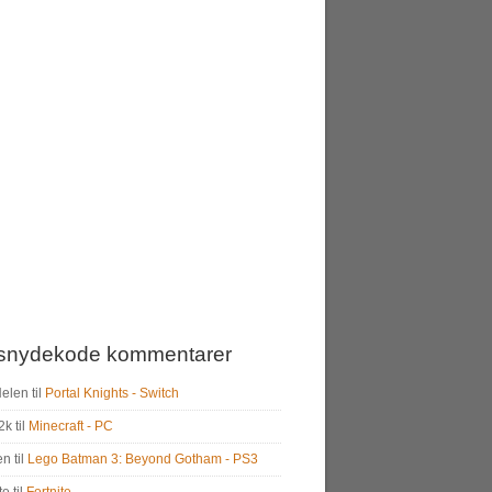
snydekode kommentarer
Helen
til
Portal Knights - Switch
2k
til
Minecraft - PC
en
til
Lego Batman 3: Beyond Gotham - PS3