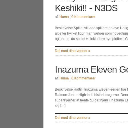
Keshiki!! - N3DS
af:
Huma
|
0 Kommentarer
Beskrivelse Spillet vil lade spillere opleve H
alt efter hvilket figur man vælger som hovedfig
og anime, da spillet vil inkludere nye plotter. 
Del med dine venner »
Inazuma Eleven Go
af:
Huma
|
0 Kommentarer
Beskrivelse Hidtil i Inazuma Eleven-serien har
Raimon Junior High ind i historiebøgerne. Denn
superstjerner at hente guldet hjem i Inazuma 
sig […]
Del med dine venner »