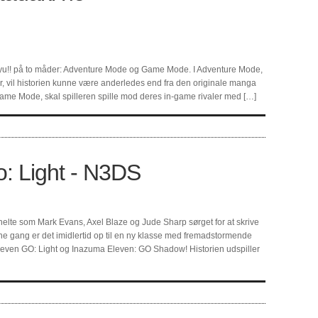
aikyu!! på to måder: Adventure Mode og Game Mode. I Adventure Mode,
ur, vil historien kunne være anderledes end fra den originale manga
I Game Mode, skal spilleren spille mod deres in-game rivaler med […]
: Light - N3DS
 helte som Mark Evans, Axel Blaze og Jude Sharp sørget for at skrive
e gang er det imidlertid op til en ny klasse med fremadstormende
Eleven GO: Light og Inazuma Eleven: GO Shadow! Historien udspiller