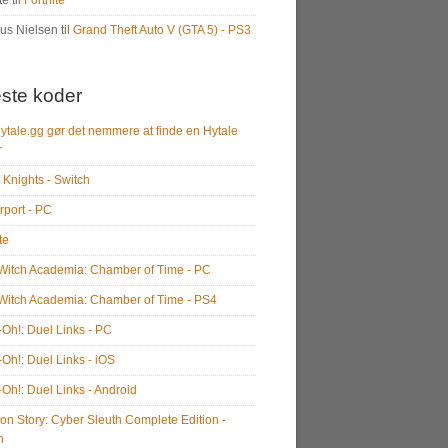
te
til
Fortnite
us Nielsen
til
Grand Theft Auto V (GTA 5) - PS3
ste koder
ytale.gg gør det nemmere at finde en Hytale
r
 Knights - Switch
rport - PC
te
e Witch Academia: Chamber of Time - PC
e Witch Academia: Chamber of Time - PS4
-Oh!: Duel Links - PC
-Oh!: Duel Links - iOS
-Oh!: Duel Links - Android
on Story: Cyber Sleuth Complete Edition -
h