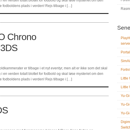
Fortni
 en verden totalt blottet for fodbold og skal løse mysteriet om den
 fodboldens plads i verden! Rejs tilbage i […]
Rasm
Sene
O Chrono
PlayH
serve
 N3DS
Portal
SimAi
kammerater er tilbage i et nyt eventyr, men alt er ikke som det skal
Fortni
 en verden totalt blottet for fodbold og skal løse mysteriet om den
Littl
 fodboldens plads i verden! Rejs tilbage i […]
Littl
Yu-Gi
Yu-Gi
DS
Yu-Gi
Digim
Switc