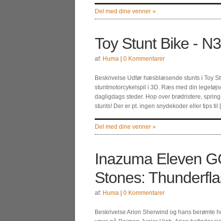
Del med dine venner »
Toy Stunt Bike - N
af:
Huma
|
0 Kommentarer
Beskrivelse Udfør hæsblæsende stunts i Toy Stun
stuntmotorcykelspil i 3D. Ræs med din legetøj
dagligdags steder. Hop over brødristere, spr
stunts! Der er pt. ingen snydekoder eller tips til 
Del med dine venner »
Inazuma Eleven G
Stones: Thunderfl
af:
Huma
|
0 Kommentarer
Beskrivelse Arion Sherwind og hans berømte hold