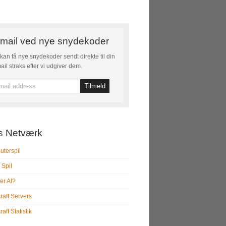
mail ved nye snydekoder
kan få nye snydekoder sendt direkte til din
ail straks efter vi udgiver dem.
s Netværk
terspil
 Spil
er AI?
raft Servers
aft Statistik