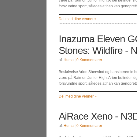
være på Raimon Junior High. Arion befinder sig i
forsvundne sport, således at han kan genoprette
Del med dine venner »
Inazuma Eleven G
Stones: Wildfire -
af:
Huma
|
0 Kommentarer
Beskrivelse Arion Sherwind og hans berømte hold
være på Raimon Junior High. Arion befinder sig i
forsvundne sport, således at han kan genoprette
Del med dine venner »
AiRace Xeno - N3
af:
Huma
|
0 Kommentarer