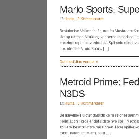
Mario Sports: Supe
af:
Huma
|
0 Kommentarer
Beskrivelse Velkendte figurer fra Mushroom Kin
Hæng ud med Mario og vennerne i sportsspillet Ma
baseball og hestevæddeløb. Spil solo eller hva
desuden 90 Mario Sports […]
Del med dine venner »
Metroid Prime: Fed
N3DS
af:
Huma
|
0 Kommentarer
Beskrivelse Fuldfør galaktiske missioner samm
Federation Force er det sidste nye spil i Metr
spillere for at fuldføre missionen. Hver spiller 
robot, kaldet en Mech, som […]