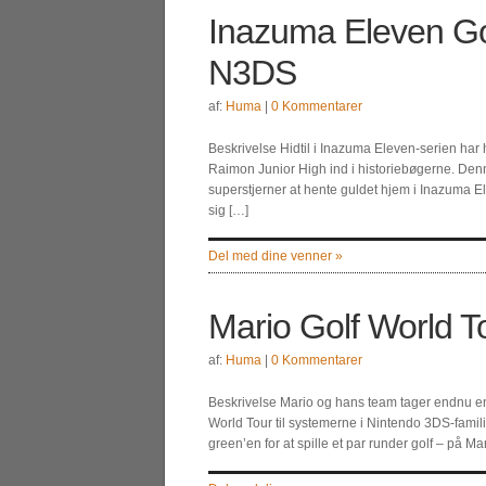
Inazuma Eleven G
N3DS
af:
Huma
|
0 Kommentarer
Beskrivelse Hidtil i Inazuma Eleven-serien har
Raimon Junior High ind i historiebøgerne. Denn
superstjerner at hente guldet hjem i Inazuma 
sig […]
Del med dine venner »
Mario Golf World T
af:
Huma
|
0 Kommentarer
Beskrivelse Mario og hans team tager endnu en 
World Tour til systemerne i Nintendo 3DS-fami
green’en for at spille et par runder golf – på Ma