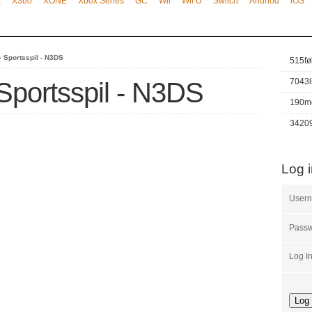
x
X360
XONE
Xbox Series
GC
Wii
Wii U
Switch
Andriod
iOS
»
Sportsspil - N3DS
515
fø
7043
 Sportsspil - N3DS
190
m
3420
Log 
User
Pass
Log I