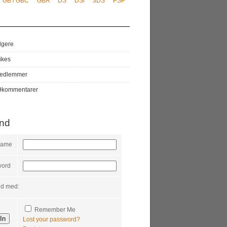
GB / GBC
GBA
DS
DSi
3DS
PSP
lgere
likes
edlemmer
9
kommentarer
ind
name
word
nd med:
Remember Me
Lost your password?