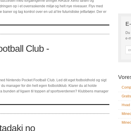
r succesen med forgængerne bringer AiRace Xeno farten og
dringen op i et overraskende miljø og helt nye niveauer. Flyv med
aner og tag kontrol over en ud af tre futuristiske jetfartøjer. Der er
E-
Du 
e-m
otball Club -
Vore
ed Nintendo Pocket Football Club. Led dit eget fodboldhold og sigt
 du manager for din helt egen fodboldklub. Klarer du at holde
Compu
ra bunden af ligaen til toppen af sportsverdenen? Klubbens manager
Gratis
Hvad 
Minec
Minecr
tadaki no