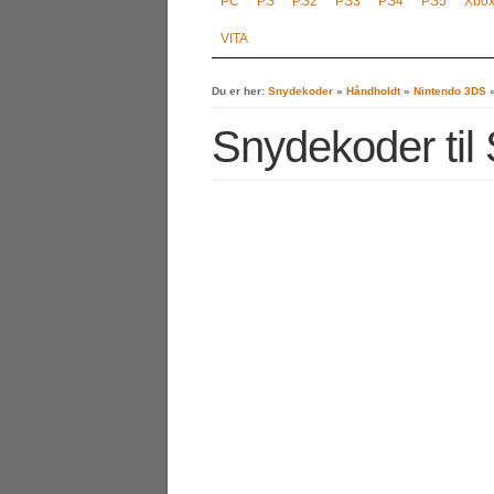
PC
PS
PS2
PS3
PS4
PS5
Xbo
VITA
Du er her:
Snydekoder
»
Håndholdt
»
Nintendo 3DS
Snydekoder til