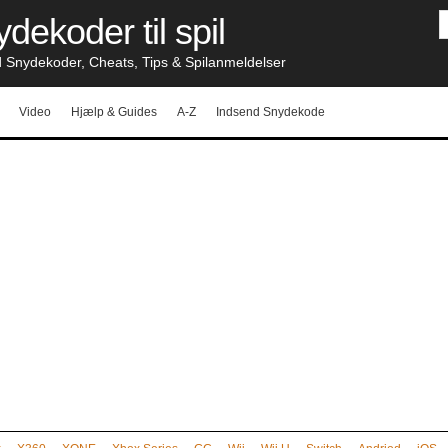
dekoder til spil
nydekoder, Cheats, Tips & Spilanmeldelser
Video
Hjælp & Guides
A-Z
Indsend Snydekode