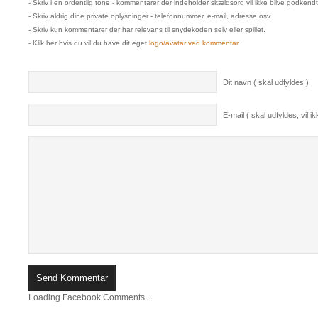
- Skriv i en ordentlig tone - kommentarer der indeholder skældsord vil ikke blive godkendt
- Skriv aldrig dine private oplysninger - telefonnummer, e-mail, adresse osv.
- Skriv kun kommentarer der har relevans til snydekoden selv eller spillet.
- Klik her hvis du vil du have dit eget
logo/avatar ved kommentar
.
Dit navn ( skal udfyldes )
E-mail ( skal udfyldes, vil ikk
Loading Facebook Comments ...