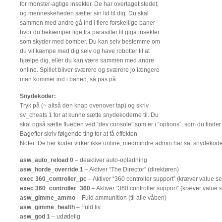
for monster-agtige insekter. De har overtaget stedet,
og menneskeheden sætter sin lid til dig. Du skal
sammen med andre gå ind i flere forskellige baner
hvor du bekæmper lige fra parasitter til giga insekter
som skyder med bomber. Du kan selv bestemme om
du vil kæmpe med dig selv og have robotter til at
hjælpe dig, eller du kan være sammen med andre
online. Spillet bliver sværere og sværere jo længere
man kommer ind i banen, så pas på.
Snydekoder:
Tryk på (~ altså den knap ovenover tap) og skriv
sv_cheats 1 for at kunne sætte snydekoderne til. Du
skal også sætte flueben ved “dev console” som er i “options”, som du finder i
Bagefter skriv følgende ting for at få effekten
Noter: De her koder virker ikke online, medmindre admin har sat snydekoder
asw_auto_reload 0
– deaktiver auto-opladning
asw_horde_override 1
– Aktiver “The Director” (direktøren)
exec 360_controller_pc
– Aktiver “360 controller support” (kræver value se
exec 360_controller_360
– Aktiver “360 controller support” (kræver value s
asw_gimme_ammo
– Fuld ammunition (til alle våben)
asw_gimme_health
– Fuld liv
asw_god 1
– udødelig