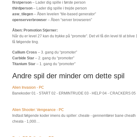
firstperson
– Lader dig spille i første person
thirdperson
– Lader dig spille i trejde person
asw_tilegen
– Åben levelen “tile-based generator”
openserverbrowser
– Åben “server browseren”
Åben: Promotion Stjerner:
Når du er level 27 kan du trykke på “promote”. Det vil få din level til at blive 
få følgende ting.
Callium Cross
– 3. gang du “promoter”
Carbide Star
– 2. gang du “promoter”
Titanium Star
– 1. gang du “promoter”
Andre spil der minder om dette spil
Alien Invasion - PC
Banekoder 01 - START 02 - ERMINTRUDE 03 - HELP 04 - CRACKERS 0
Alien Shooter: Vengeance - PC
Indtast følgende koder imens du spiller: cheate - gennemfører bane cheath
cheata - 1,000…