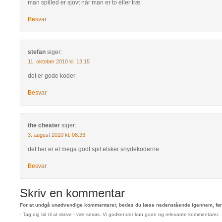
man spilled er sjovt når man er to eller træ
Besvar
stefan
siger:
11. oktober 2010 kl. 13:15
det er gode koder
Besvar
the cheater
siger:
3. august 2010 kl. 08:33
det her er et mega godt spil elsker snydekoderne
Besvar
Skriv en kommentar
For at undgå unødvendige kommentarer, bedes du læse nedenstående igennem, før 
- Tag dig tid til at skrive - vær seriøs. Vi godkender kun gode og relevante kommentarer.