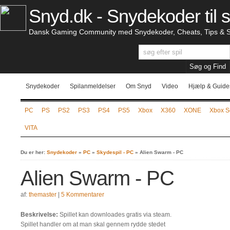
Snyd.dk - Snydekoder til s
Dansk Gaming Community med Snydekoder, Cheats, Tips & S
Snydekoder
Spilanmeldelser
Om Snyd
Video
Hjælp & Guide
PC
PS
PS2
PS3
PS4
PS5
Xbox
X360
XONE
Xbox S
VITA
Du er her:
Snydekoder
»
PC
»
Skydespil - PC
»
Alien Swarm - PC
Alien Swarm - PC
af:
themaster
|
5 Kommentarer
Beskrivelse:
Spillet kan downloades gratis via steam.
Spillet handler om at man skal gennem rydde stedet