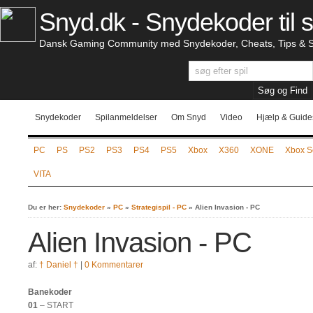
Snyd.dk - Snydekoder til s
Dansk Gaming Community med Snydekoder, Cheats, Tips & S
Snydekoder
Spilanmeldelser
Om Snyd
Video
Hjælp & Guide
PC
PS
PS2
PS3
PS4
PS5
Xbox
X360
XONE
Xbox S
VITA
Du er her:
Snydekoder
»
PC
»
Strategispil - PC
»
Alien Invasion - PC
Alien Invasion - PC
af:
† Daniel †
|
0 Kommentarer
Banekoder
01
– START