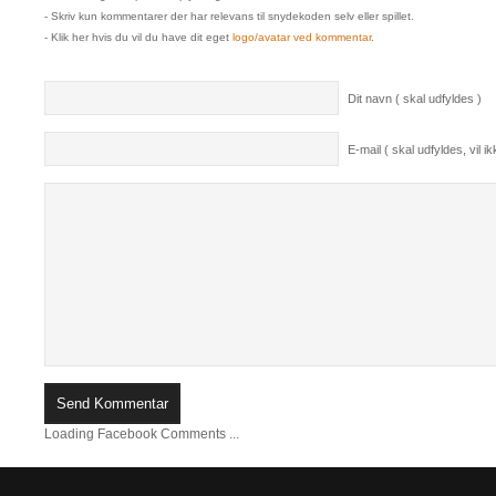
- Skriv kun kommentarer der har relevans til snydekoden selv eller spillet.
- Klik her hvis du vil du have dit eget
logo/avatar ved kommentar
.
Dit navn ( skal udfyldes )
E-mail ( skal udfyldes, vil ikk
Loading Facebook Comments ...