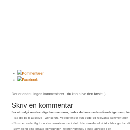
Kommentarer
Facebook
Der er endnu ingen kommentarer - du kan blive den første :)
Skriv en kommentar
For at undgå unødvendige kommentarer, bedes du læse nedenstående igennem, før 
- Tag dig tid til at skrive - vær seriøs. Vi godkender kun gode og relevante kommentarer.
- Skriv i en ordentlig tone - kommentarer der indeholder skældsord vil ikke blive godkendt
- Skriv aldrig dine private oplysninger - telefonnummer, e-mail, adresse osv.