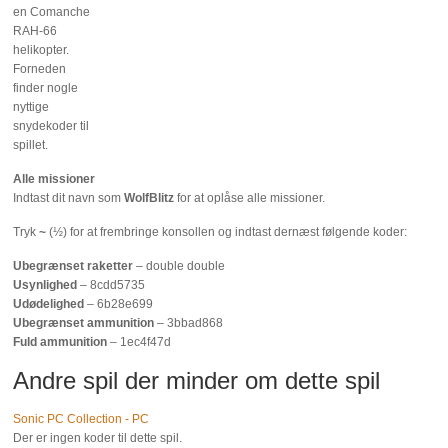
en Comanche
RAH-66
helikopter.
Forneden
finder nogle
nyttige
snydekoder til
spillet.
Alle missioner
Indtast dit navn som
WolfBlitz
for at oplåse alle missioner.
Tryk
~
(½) for at frembringe konsollen og indtast dernæst følgende koder:
Ubegrænset raketter
– double double
Usynlighed
– 8cdd5735
Udødelighed
– 6b28e699
Ubegrænset ammunition
– 3bbad868
Fuld ammunition
– 1ec4f47d
Andre spil der minder om dette spil
Sonic PC Collection - PC
Der er ingen koder til dette spil.