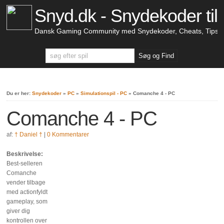
Snyd.dk - Snydekoder til 
Dansk Gaming Community med Snydekoder, Cheats, Tips &
Du er her:
Snydekoder
»
PC
»
Simulationspil - PC
»
Comanche 4 - PC
Comanche 4 - PC
af:
† Daniel †
|
0 Kommentarer
Beskrivelse:
Best-selleren
Comanche
vender tilbage
med actionfyldt
gameplay, som
giver dig
kontrollen over