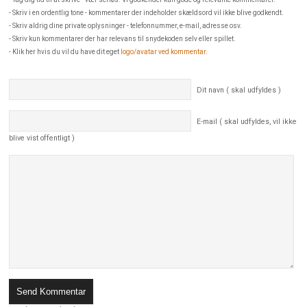
- Skriv i en ordentlig tone - kommentarer der indeholder skældsord vil ikke blive godkendt.
- Skriv aldrig dine private oplysninger - telefonnummer, e-mail, adresse osv.
- Skriv kun kommentarer der har relevans til snydekoden selv eller spillet.
- Klik her hvis du vil du have dit eget
logo/avatar ved kommentar
.
Dit navn ( skal udfyldes )
E-mail ( skal udfyldes, vil ikke
blive vist offentligt )