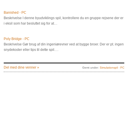
Banished - PC
Beskrivelse I denne byudviklings spil, kontrollere du en gruppe rejsene der er
i eksil som har besluttet sig for at…
Poly Bridge - PC
Beskrivelse Gør brug af din ingeniørevner ved at bygge broer. Der er pt. ingen
snydekoder eller tips til dette spil.…
Del med dine venner »
Gemt under:
Simulationspil - PC