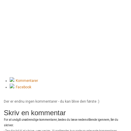
Kommentarer
Facebook
Der er endnu ingen kommentarer - du kan blive den første :)
Skriv en kommentar
For at undgå unødvendige kommentarer, bedes du læse nedenstående igennem, før du
skriver.
- Tag dig tid til at skrive - vær seriøs. Vi godkender kun gode og relevante kommentarer.