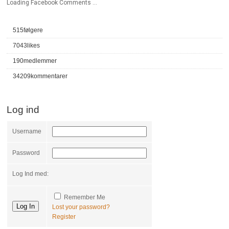
Loading Facebook Comments ...
515
følgere
7043
likes
190
medlemmer
34209
kommentarer
Log ind
Username
Password
Log Ind med:
Remember Me
Lost your password?
Register