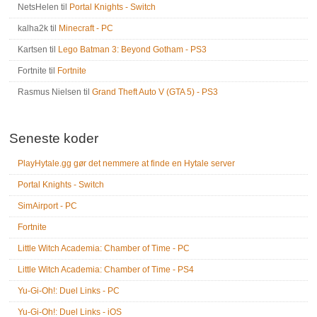
NetsHelen
til
Portal Knights - Switch
kalha2k
til
Minecraft - PC
Kartsen
til
Lego Batman 3: Beyond Gotham - PS3
Fortnite
til
Fortnite
Rasmus Nielsen
til
Grand Theft Auto V (GTA 5) - PS3
Seneste koder
PlayHytale.gg gør det nemmere at finde en Hytale server
Portal Knights - Switch
SimAirport - PC
Fortnite
Little Witch Academia: Chamber of Time - PC
Little Witch Academia: Chamber of Time - PS4
Yu-Gi-Oh!: Duel Links - PC
Yu-Gi-Oh!: Duel Links - iOS