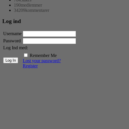
190
medlemmer
34209
kommentarer
Log ind
Username
Password
Log Ind med:
Remember Me
Lost your password?
Register