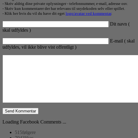
- Skriv aldrig dine private oplysninger - telefonnummer, e-mail, adresse osv.
- Skriv kun kommentarer der har relevans til snydekoden selv eller spillet.
- Klik her hvis du vil du have dit eget
logo/avatar ved kommentar
.
Dit navn (
skal udfyldes )
E-mail ( skal
udfyldes, vil ikke blive vist offentligt )
Loading Facebook Comments ...
515
følgere
7043
likes