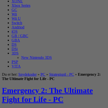
XONE
Xbox Series
GC
Wii
Wii U
Switch
Andriod
iOS
GB / GBC
GBA
DS
DSi
3DS
New Nintendo 3DS
PSP
VITA
Du er her:
Snydekoder
»
PC
»
Strategispil - PC
»
Emergency 2:
The Ultimate Fight for Life - PC
Emergency 2: The Ultimate
Fight for Life - PC