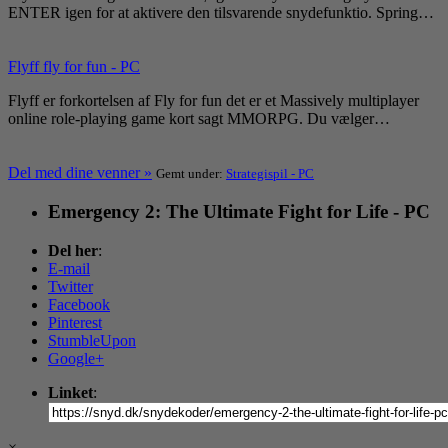
ENTER igen for at aktivere den tilsvarende snydefunktio. Spring…
Flyff fly for fun - PC
Flyff er forkortelsen af Fly for fun det er et Massively multiplayer
online role-playing game kort sagt MMORPG. Du vælger…
Del med dine venner »
Gemt under:
Strategispil - PC
Emergency 2: The Ultimate Fight for Life - PC
Del her
:
E-mail
Twitter
Facebook
Pinterest
StumbleUpon
Google+
Linket
:
×