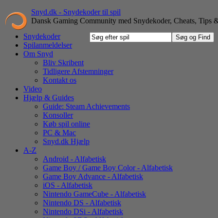
Snyd.dk - Snydekoder til spil
Dansk Gaming Community med Snydekoder, Cheats, Tips &
Snydekoder
Spilanmeldelser
Om Snyd
Bliv Skribent
Tidligere Afstemninger
Kontakt os
Video
Hjælp & Guides
Guide: Steam Achievements
Konsoller
Køb spil online
PC & Mac
Snyd.dk Hjælp
A-Z
Android - Alfabetisk
Game Boy / Game Boy Color - Alfabetisk
Game Boy Advance - Alfabetisk
iOS - Alfabetisk
Nintendo GameCube - Alfabetisk
Nintendo DS - Alfabetisk
Nintendo DSi - Alfabetisk