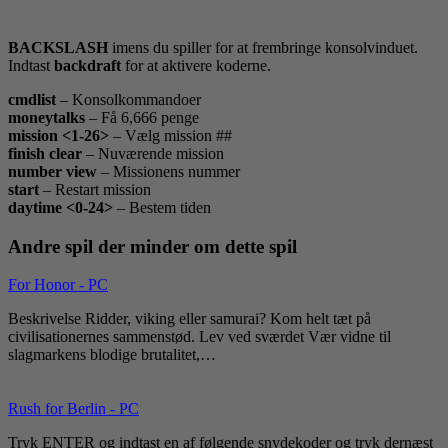
BACKSLASH
imens du spiller for at frembringe konsolvinduet.
Indtast
backdraft
for at aktivere koderne.
cmdlist
– Konsolkommandoer
moneytalks
– Få 6,666 penge
mission <1-26>
– Vælg mission ##
finish clear
– Nuværende mission
number view
– Missionens nummer
start
– Restart mission
daytime <0-24>
– Bestem tiden
Andre spil der minder om dette spil
For Honor - PC
Beskrivelse Ridder, viking eller samurai? Kom helt tæt på
civilisationernes sammenstød. Lev ved sværdet Vær vidne til
slagmarkens blodige brutalitet,…
Rush for Berlin - PC
Tryk ENTER og indtast en af følgende snydekoder og tryk dernæst