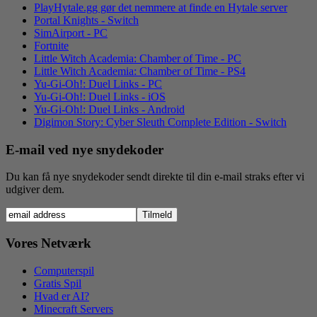
PlayHytale.gg gør det nemmere at finde en Hytale server
Portal Knights - Switch
SimAirport - PC
Fortnite
Little Witch Academia: Chamber of Time - PC
Little Witch Academia: Chamber of Time - PS4
Yu-Gi-Oh!: Duel Links - PC
Yu-Gi-Oh!: Duel Links - iOS
Yu-Gi-Oh!: Duel Links - Android
Digimon Story: Cyber Sleuth Complete Edition - Switch
E-mail ved nye snydekoder
Du kan få nye snydekoder sendt direkte til din e-mail straks efter vi
udgiver dem.
Vores Netværk
Computerspil
Gratis Spil
Hvad er AI?
Minecraft Servers