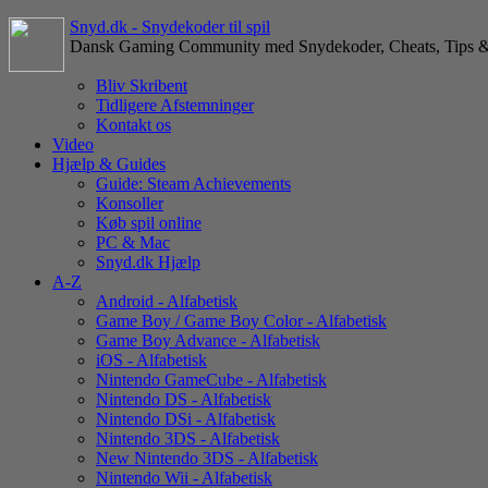
Snyd.dk - Snydekoder til spil
Dansk Gaming Community med Snydekoder, Cheats, Tips &
Bliv Skribent
Tidligere Afstemninger
Kontakt os
Video
Hjælp & Guides
Guide: Steam Achievements
Konsoller
Køb spil online
PC & Mac
Snyd.dk Hjælp
A-Z
Android - Alfabetisk
Game Boy / Game Boy Color - Alfabetisk
Game Boy Advance - Alfabetisk
iOS - Alfabetisk
Nintendo GameCube - Alfabetisk
Nintendo DS - Alfabetisk
Nintendo DSi - Alfabetisk
Nintendo 3DS - Alfabetisk
New Nintendo 3DS - Alfabetisk
Nintendo Wii - Alfabetisk