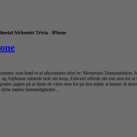
lmetal Alchemist Trivia - iPhone
hone
ymister, som brød et af alkymisters tabu’er; Menneske-Transmutation, fo
n og Alphonse mistede hele sin krop, Edward offrede sin ene arm for at
ynder jagten på at finde de vises sten for på den måde at kunne få dere
 på dybe mørke hemmeligheder…