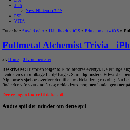
DSi
3DS
New Nintendo 3DS
PSP
VITA
Du er her:
Snydekoder
»
Håndholdt
»
iOS
»
Edutainment - iOS
»
Ful
Fullmetal Alchemist Trivia - iP
af:
Huma
|
0 Kommentarer
Beskrivelse:
Historien følger to Elric-brødres eventyr. De er unge alk
hente deres mor tilbage fra dødsriget. Samtidig mistede Edward et be
Alphonse’s sjæl og overføre den til en middelalderlig rustning. Nu beg
finde deres forsvundne far og redde deres mor, men landet gemmer
Der er ingen koder til dette spil.
Andre spil der minder om dette spil