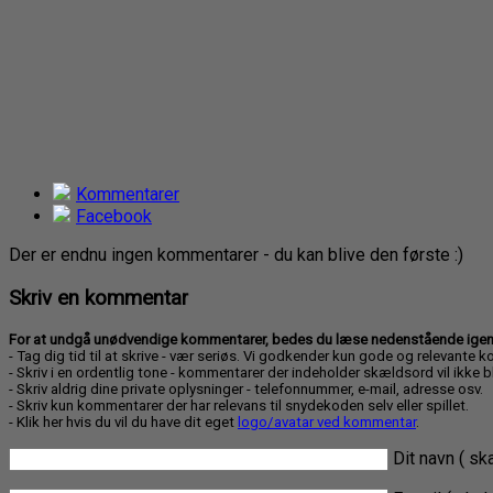
Kommentarer
Facebook
Der er endnu ingen kommentarer - du kan blive den første :)
Skriv en kommentar
For at undgå unødvendige kommentarer, bedes du læse nedenstående igenne
- Tag dig tid til at skrive - vær seriøs. Vi godkender kun gode og relevante 
- Skriv i en ordentlig tone - kommentarer der indeholder skældsord vil ikke 
- Skriv aldrig dine private oplysninger - telefonnummer, e-mail, adresse osv.
- Skriv kun kommentarer der har relevans til snydekoden selv eller spillet.
- Klik her hvis du vil du have dit eget
logo/avatar ved kommentar
.
Dit navn ( sk