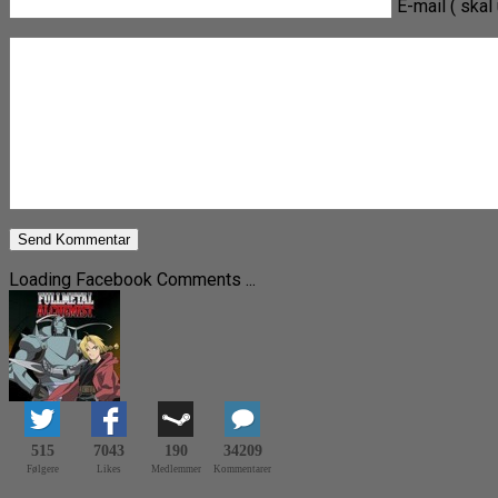
E-mail ( skal 
Loading Facebook Comments ...
515
7043
190
34209
Følgere
Likes
Medlemmer
Kommentarer