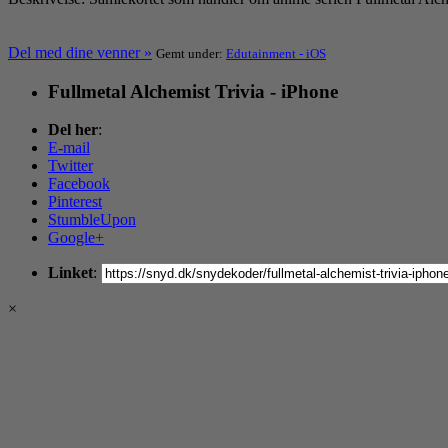
Del med dine venner »
Gemt under:
Edutainment - iOS
Fullmetal Alchemist Trivia - iPhone
Del her
:
E-mail
Twitter
Facebook
Pinterest
StumbleUpon
Google+
Linket
:
×