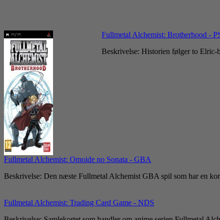
Fullmetal Alchemist: Brotherhood - P
Beskrivelse: Historien følger to Elric
Fullmetal Alchemist: Omoide no Sonata - GBA
Beskrivelse: Den næste Fullmetal Alchemist GBA spil som har en kort
Fullmetal Alchemist: Trading Card Game - NDS
Beskrivelse: Samlekortet som handler om anime serien Fullmetal Alche