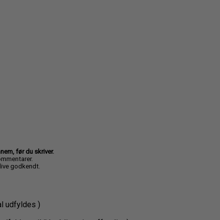
m, før du skriver.
kommentarer.
blive godkendt.
al udfyldes )