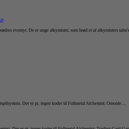
SP
-brødres eventyr. De er unge alkymister, som brød et af alkymisters tab
spilsystem. Der er pt. ingen koder til Fullmetal Alchemist: Omoide…
mist. Der er pt. ingen koder til Fullmetal Alchemist: Trading Card Ga