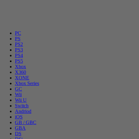
PC
PS
PS2
PS3
PS4
PS5
Xbox
X360
XONE
Xbox Series
GC
Wii
Wii U
Switch
Andriod
iOS
GB / GBC
GBA
DS