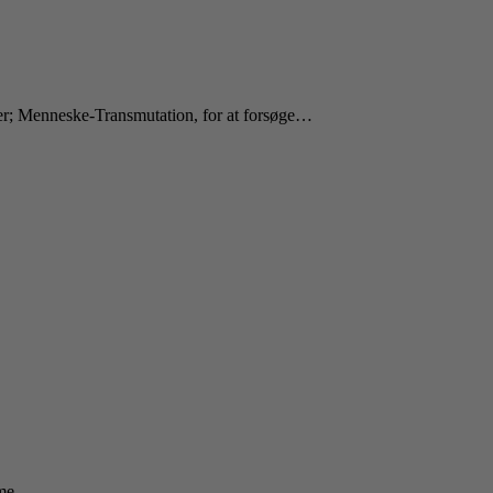
u'er; Menneske-Transmutation, for at forsøge…
me.