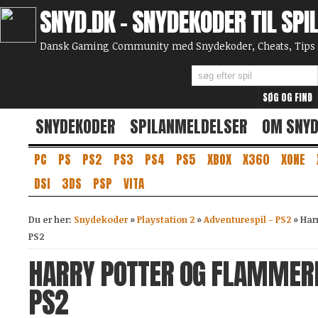
SNYD.DK - SNYDEKODER TIL SPI
Dansk Gaming Community med Snydekoder, Cheats, Tips 
SNYDEKODER
SPILANMELDELSER
OM SNY
PC
PS
PS2
PS3
PS4
PS5
XBOX
X360
XONE
DSI
3DS
PSP
VITA
Du er her:
Snydekoder
»
Playstation 2
»
Adventurespil - PS2
»
Har
PS2
HARRY POTTER OG FLAMMERN
PS2