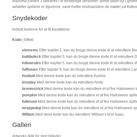
Inazuma Eleven 3 lanceres i to forskellige versioner: Bomb Blast og Lightnin
adskiller spillene er figurerne, samt hvilke modstandere de møder på fodb
Snydekoder
Indtast koderne for at få karakterne.
Kode
| Effekt
elements
Efter kapitel 2, kan du bruge denne kode til at rekruttere Be
buildadeck
Efter kapitel 5, kan du bruge denne kode til at rekruttere 
followrules
Efter kapitel 5, kan du bruge denne kode til at rekruttere 
fullhouse
Efter kapitel 9, kan du bruge denne kode til at rekruttere Lar
football
Med denne kode kan du rekruttere Aurelia.
letsplay
Med denne kode kan du rekruttere Andy.
broomstrick
Med denne kode kan du rekruttere et af fire Halloween sp
pumpkin
Med denne kode kan du rekruttere et af fire Halloween spill
fullmoon
Med denne kode kan du rekruttere et af fire Halloween spill
wrappedup
Med denne kode kan du rekruttere et af fire Halloween spi
William
Med dene kode kan du rekruttere William’s bror Isaac.
Galleri
Artworks (klik for stort billede)