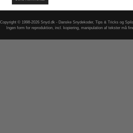
Copyright © 1998-2026 Snyd.dk - Danske Snydekoder, Tips & Tricks og Spil
Ingen form for reproduktion, incl. kopiering, manipulation af tekster må fin