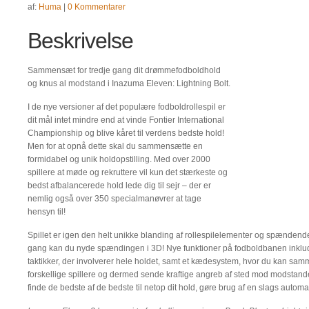
af:
Huma
|
0 Kommentarer
Beskrivelse
Sammensæt for tredje gang dit drømmefodboldhold
og knus al modstand i Inazuma Eleven: Lightning Bolt.
I de nye versioner af det populære fodboldrollespil er
dit mål intet mindre end at vinde Fontier International
Championship og blive kåret til verdens bedste hold!
Men for at opnå dette skal du sammensætte en
formidabel og unik holdopstilling. Med over 2000
spillere at møde og rekruttere vil kun det stærkeste og
bedst afbalancerede hold lede dig til sejr – der er
nemlig også over 350 specialmanøvrer at tage
hensyn til!
Spillet er igen den helt unikke blanding af rollespilelementer og spænden
gang kan du nyde spændingen i 3D! Nye funktioner på fodboldbanen inkluder
taktikker, der involverer hele holdet, samt et kædesystem, hvor du kan sa
forskellige spillere og dermed sende kraftige angreb af sted mod modstand
finde de bedste af de bedste til netop dit hold, gøre brug af en slags automa