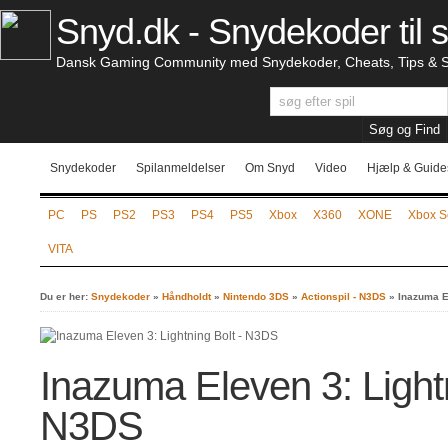
Snyd.dk - Snydekoder til s
Dansk Gaming Community med Snydekoder, Cheats, Tips & S
Snydekoder
Spilanmeldelser
Om Snyd
Video
Hjælp & Guide
PC
PS
PS2
PS3
PS4
PS5
Xbox
X360
XONE
Xbox S
VITA
Du er her:
Snydekoder
»
Håndholdt
»
Nintendo 3DS
»
Actionspil - N3DS
»
Inazuma E
Inazuma Eleven 3: Lightn
N3DS