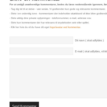
For at undgå unødvendige kommentarer, bedes du læse nedenstående igennem, før 
- Tag dig tid til at skrive - vær seriøs. Vi godkender kun gode og relevante kommentarer.
- Skriv i en ordentlig tone - kommentarer der indeholder skældsord vil ikke blive godkendt
- Skriv aldrig dine private oplysninger - telefonnummer, e-mail, adresse osv.
- Skriv kun kommentarer der har relevans til snydekoden selv eller spillet.
- Klik her hvis du vil du have dit eget
logo/avatar ved kommentar
.
Dit navn ( skal udfyldes )
E-mail ( skal udfyldes, vil ikk