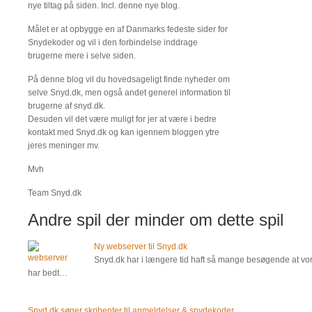
nye tiltag på siden. Incl. denne nye blog.
Målet er at opbygge en af Danmarks fedeste sider for
Snydekoder og vil i den forbindelse inddrage
brugerne mere i selve siden.
På denne blog vil du hovedsageligt finde nyheder om
selve Snyd.dk, men også andet generel information til
brugerne af snyd.dk.
Desuden vil det være muligt for jer at være i bedre
kontakt med Snyd.dk og kan igennem bloggen ytre
jeres meninger mv.
Mvh
Team Snyd.dk
Andre spil der minder om dette spil
Ny webserver til Snyd.dk
Snyd.dk har i længere tid haft så mange besøgende at vore
har bedt…
Snyd.dk søger skribenter til anmeldelser & snydekoder