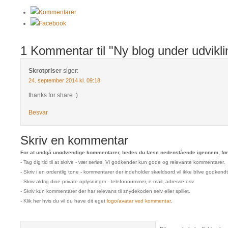
Kommentarer
Facebook
1 Kommentar til "Ny blog under udviklin
Skrotpriser
siger:
24. september 2014 kl. 09:18
thanks for share :)
Besvar
Skriv en kommentar
For at undgå unødvendige kommentarer, bedes du læse nedenstående igennem, før 
- Tag dig tid til at skrive - vær seriøs. Vi godkender kun gode og relevante kommentarer.
- Skriv i en ordentlig tone - kommentarer der indeholder skældsord vil ikke blive godkendt
- Skriv aldrig dine private oplysninger - telefonnummer, e-mail, adresse osv.
- Skriv kun kommentarer der har relevans til snydekoden selv eller spillet.
- Klik her hvis du vil du have dit eget
logo/avatar ved kommentar
.