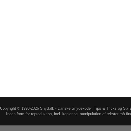
Copyright © 1998-2026 Snyd.dk - Danske Snydekoder, Tips & Tricks og Spil
Ingen form for reproduktion, incl. kopiering, manipulation af tekster må fin