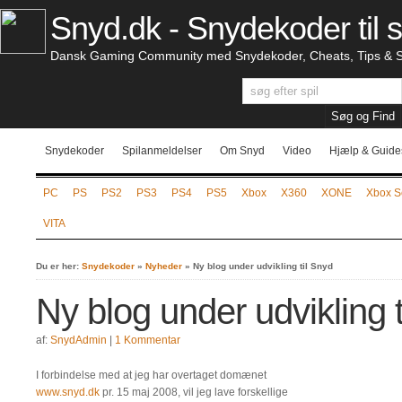
Snyd.dk - Snydekoder til s
Dansk Gaming Community med Snydekoder, Cheats, Tips & S
Snydekoder
Spilanmeldelser
Om Snyd
Video
Hjælp & Guide
PC
PS
PS2
PS3
PS4
PS5
Xbox
X360
XONE
Xbox S
VITA
Du er her:
Snydekoder
»
Nyheder
»
Ny blog under udvikling til Snyd
Ny blog under udvikling 
af:
SnydAdmin
|
1 Kommentar
I forbindelse med at jeg har overtaget domænet
www.snyd.dk
pr. 15 maj 2008, vil jeg lave forskellige