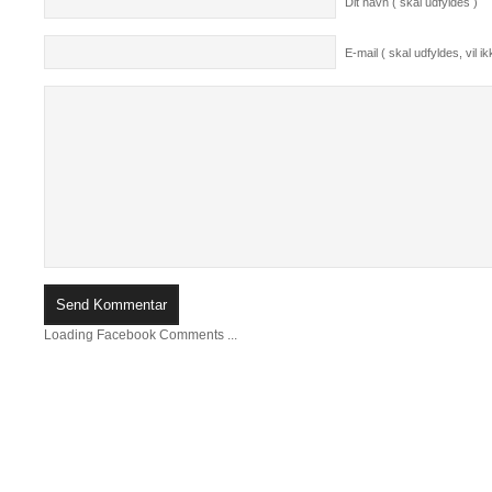
Dit navn ( skal udfyldes )
E-mail ( skal udfyldes, vil ikk
Loading Facebook Comments ...