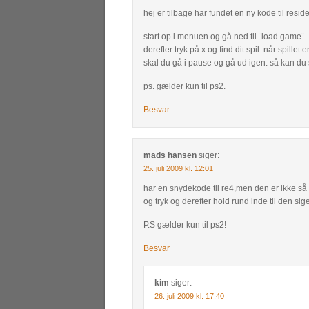
hej er tilbage har fundet en ny kode til reside
start op i menuen og gå ned til ¨load game¨
derefter tryk på x og find dit spil. når spille
skal du gå i pause og gå ud igen. så kan du se
ps. gælder kun til ps2.
Besvar
mads hansen
siger:
25. juli 2009 kl. 12:01
har en snydekode til re4,men den er ikke så l
og tryk og derefter hold rund inde til den sig
P.S gælder kun til ps2!
Besvar
kim
siger:
26. juli 2009 kl. 17:40