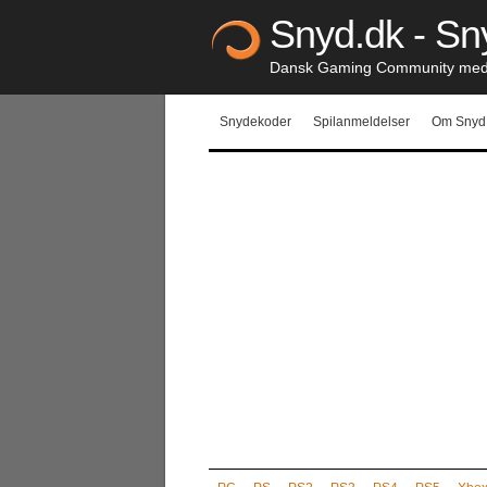
Snyd.dk - Sny
Dansk Gaming Community med S
Snydekoder
Spilanmeldelser
Om Snyd