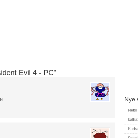
ident Evil 4 - PC"
Nye 
EN
Nets
kalha
Karts