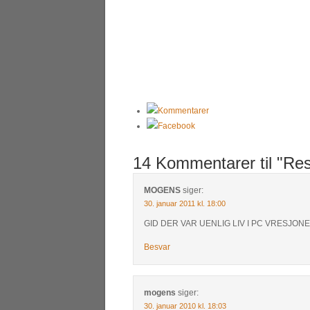
Kommentarer
Facebook
14 Kommentarer til "Res
MOGENS
siger:
30. januar 2011 kl. 18:00
GID DER VAR UENLIG LIV I PC VRESJON
Besvar
mogens
siger:
30. januar 2010 kl. 18:03