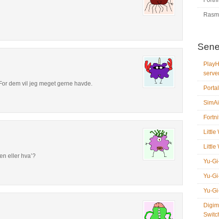
Fortni
Rasm
Sene
PlayH
serve
For dem vil jeg meget gerne havde.
Portal
SimAi
Fortni
Littl
Littl
n eller hva’?
Yu-Gi
Yu-Gi
Yu-Gi
Digim
Switc