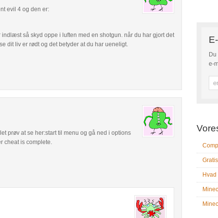
nt evil 4 og den er:
t er indlæst så skyd oppe i luften med en shotgun. når du har gjort det
E-
 dit liv er rødt og det betyder at du har ueneligt.
Du 
e-m
Vore
et prøv at se her:start til menu og gå ned i options
er cheat is complete.
Compu
Gratis
Hvad 
Minec
Minecr