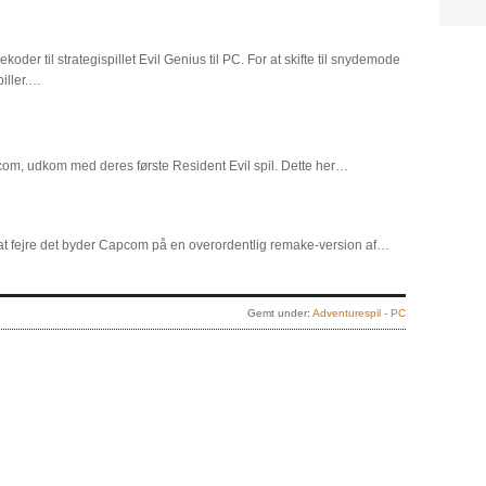
oder til strategispillet Evil Genius til PC. For at skifte til snydemode
iller.…
pcom, udkom med deres første Resident Evil spil. Dette her…
for at fejre det byder Capcom på en overordentlig remake-version af…
Gemt under:
Adventurespil - PC