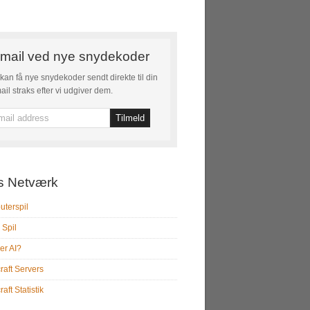
mail ved nye snydekoder
kan få nye snydekoder sendt direkte til din
ail straks efter vi udgiver dem.
s Netværk
terspil
 Spil
er AI?
raft Servers
aft Statistik