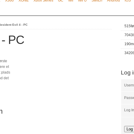
x
X360
XONE
Xbox Series
GC
Wii
Wii U
Switch
Andriod
iOS
esident Evil 4 - PC
515
fø
7043
 - PC
190
m
3420
ørste
ære et
Log 
t plads
nd det
User
Pass
m
Log I