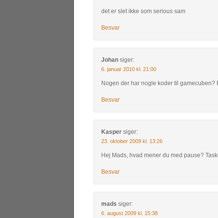
det er slet ikke som serious sam
Besvar
Johan
siger:
6. januar 2010 kl. 21:00
Nogen der har nogle koder til gamecuben? 
Besvar
Kasper
siger:
23. oktober 2009 kl. 13:26
Hej Mads, hvad mener du med pause? Taske
Besvar
mads
siger:
6. august 2009 kl. 15:38