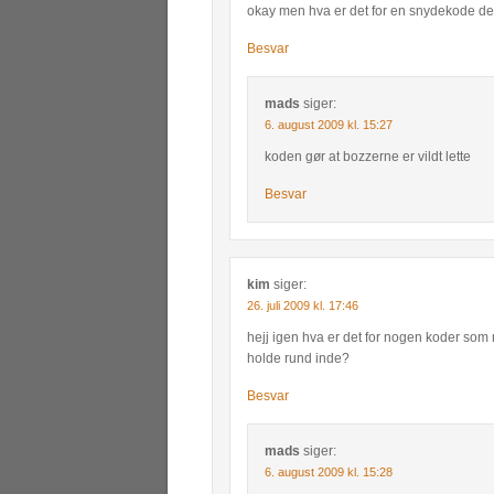
okay men hva er det for en snydekode der 
Besvar
mads
siger:
6. august 2009 kl. 15:27
koden gør at bozzerne er vildt lette
Besvar
kim
siger:
26. juli 2009 kl. 17:46
hejj igen hva er det for nogen koder som
holde rund inde?
Besvar
mads
siger:
6. august 2009 kl. 15:28