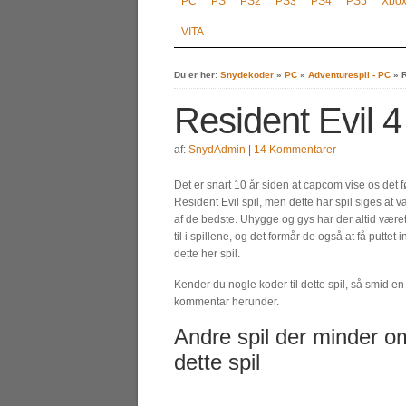
PC
PS
PS2
PS3
PS4
PS5
Xbo
VITA
Du er her:
Snydekoder
»
PC
»
Adventurespil - PC
»
R
Resident Evil 4
af:
SnydAdmin
|
14 Kommentarer
Det er snart 10 år siden at capcom vise os det f
Resident Evil spil, men dette har spil siges at v
af de bedste. Uhygge og gys har der altid være
til i spillene, og det formår de også at få puttet i
dette her spil.
Kender du nogle koder til dette spil, så smid en
kommentar herunder.
Andre spil der minder o
dette spil