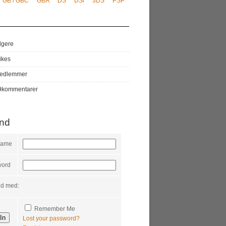
GB / GBC
GBA
DS
DSi
3DS
PSP
lgere
likes
edlemmer
9
kommentarer
ind
name
word
nd med:
Remember Me
Lost your password?