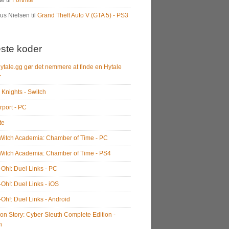
te
til
Fortnite
us Nielsen
til
Grand Theft Auto V (GTA 5) - PS3
ste koder
ytale.gg gør det nemmere at finde en Hytale
r
 Knights - Switch
rport - PC
te
e Witch Academia: Chamber of Time - PC
e Witch Academia: Chamber of Time - PS4
-Oh!: Duel Links - PC
-Oh!: Duel Links - iOS
-Oh!: Duel Links - Android
on Story: Cyber Sleuth Complete Edition -
h