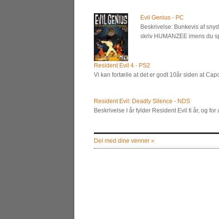
Evil Genius - PC
Beskrivelse: Bunkevis af snydek
skriv HUMANZEE imens du sp
Resident Evil 4 - PS2
Vi kan fortælle at det er godt 10år siden at Ca
Resident Evil: Deadly Silence - NDS
Beskrivelse I år fylder Resident Evil ti år, og 
Del med dine venner »