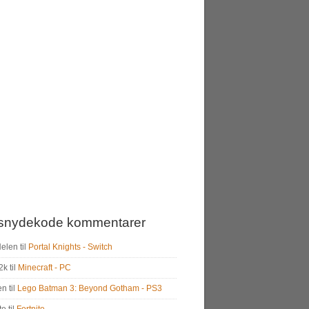
snydekode kommentarer
Helen
til
Portal Knights - Switch
2k
til
Minecraft - PC
en
til
Lego Batman 3: Beyond Gotham - PS3