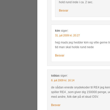
hold rund inde i ca. 2 sec.
Besvar
kim
siger:
31. juli 2009 kl. 20:27
hejj mads jeg hedder kim og ville gerne l
tid man skal holde rund nede
Besvar
tobias
siger:
8. juli 2009 kl. 16:14
de sådan eneste snydekoder til RE4 jeg ken
spiller RE4 , som giver dig 150000 penge, ue
med andre, folk dør på et skud OSV.
Besvar