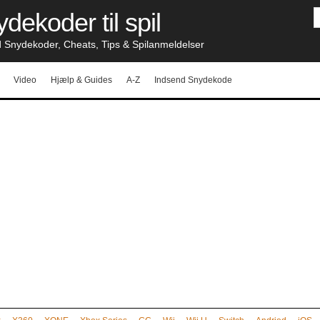
dekoder til spil
nydekoder, Cheats, Tips & Spilanmeldelser
Video
Hjælp & Guides
A-Z
Indsend Snydekode