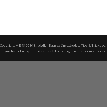
Copyright © 1998-2026 Snyd.dk - Danske Snydekoder, Tips & Tricks og
Ingen form for reproduktion, incl. kopiering, manipulation af tekster