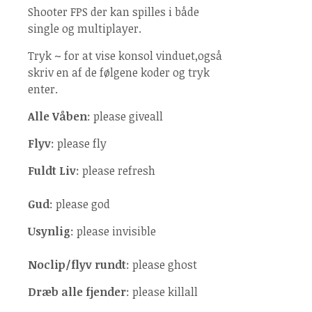
Shooter FPS der kan spilles i både
single og multiplayer.
Tryk
~
for at vise konsol vinduet,også
skriv en af de følgene koder og tryk
enter.
Alle Våben
: please giveall
Flyv
: please fly
Fuldt Liv
: please refresh
Gud
: please god
Usynlig
: please invisible
Noclip/flyv rundt
: please ghost
Dræb alle fjender
: please killall