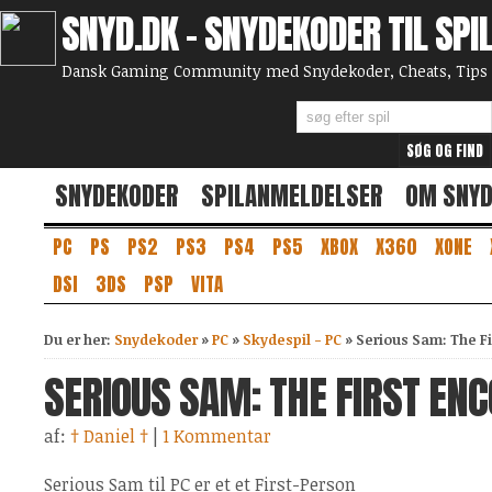
SNYD.DK - SNYDEKODER TIL SPI
Dansk Gaming Community med Snydekoder, Cheats, Tips 
SNYDEKODER
SPILANMELDELSER
OM SNY
PC
PS
PS2
PS3
PS4
PS5
XBOX
X360
XONE
DSI
3DS
PSP
VITA
Du er her:
Snydekoder
»
PC
»
Skydespil - PC
»
Serious Sam: The Fi
SERIOUS SAM: THE FIRST ENC
af:
† Daniel †
|
1 Kommentar
Serious Sam til PC er et et First-Person