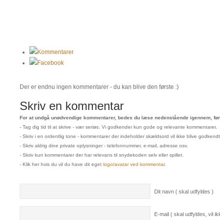
Kommentarer
Facebook
Der er endnu ingen kommentarer - du kan blive den første :)
Skriv en kommentar
For at undgå unødvendige kommentarer, bedes du læse nedenstående igennem, før 
- Tag dig tid til at skrive - vær seriøs. Vi godkender kun gode og relevante kommentarer.
- Skriv i en ordentlig tone - kommentarer der indeholder skældsord vil ikke blive godkendt
- Skriv aldrig dine private oplysninger - telefonnummer, e-mail, adresse osv.
- Skriv kun kommentarer der har relevans til snydekoden selv eller spillet.
- Klik her hvis du vil du have dit eget
logo/avatar ved kommentar
.
Dit navn ( skal udfyldes )
E-mail ( skal udfyldes, vil ikk