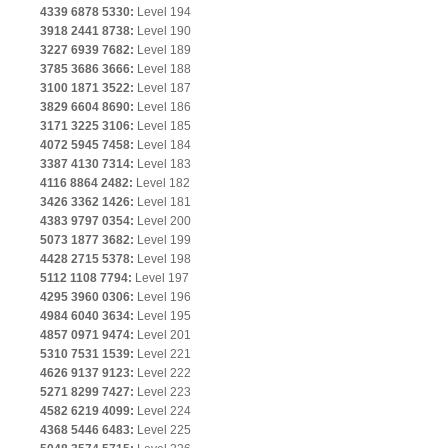
4339 6878 5330:
Level 194
3918 2441 8738:
Level 190
3227 6939 7682:
Level 189
3785 3686 3666:
Level 188
3100 1871 3522:
Level 187
3829 6604 8690:
Level 186
3171 3225 3106:
Level 185
4072 5945 7458:
Level 184
3387 4130 7314:
Level 183
4116 8864 2482:
Level 182
3426 3362 1426:
Level 181
4383 9797 0354:
Level 200
5073 1877 3682:
Level 199
4428 2715 5378:
Level 198
5112 1108 7794:
Level 197
4295 3960 0306:
Level 196
4984 6040 3634:
Level 195
4857 0971 9474:
Level 201
5310 7531 1539:
Level 221
4626 9137 9123:
Level 222
5271 8299 7427:
Level 223
4582 6219 4099:
Level 224
4368 5446 6483:
Level 225