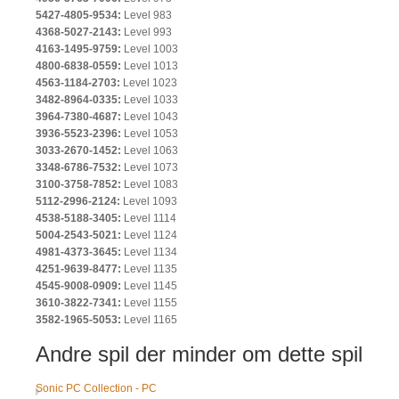
5427-4805-9534:
Level 983
4368-5027-2143:
Level 993
4163-1495-9759:
Level 1003
4800-6838-0559:
Level 1013
4563-1184-2703:
Level 1023
3482-8964-0335:
Level 1033
3964-7380-4687:
Level 1043
3936-5523-2396:
Level 1053
3033-2670-1452:
Level 1063
3348-6786-7532:
Level 1073
3100-3758-7852:
Level 1083
5112-2996-2124:
Level 1093
4538-5188-3405:
Level 1114
5004-2543-5021:
Level 1124
4981-4373-3645:
Level 1134
4251-9639-8477:
Level 1135
4545-9008-0909:
Level 1145
3610-3822-7341:
Level 1155
3582-1965-5053:
Level 1165
Andre spil der minder om dette spil
Sonic PC Collection - PC