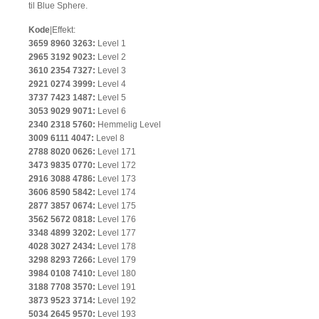
til Blue Sphere.
Kode
|Effekt:
3659 8960 3263:
Level 1
2965 3192 9023:
Level 2
3610 2354 7327:
Level 3
2921 0274 3999:
Level 4
3737 7423 1487:
Level 5
3053 9029 9071:
Level 6
2340 2318 5760:
Hemmelig Level
3009 6111 4047:
Level 8
2788 8020 0626:
Level 171
3473 9835 0770:
Level 172
2916 3088 4786:
Level 173
3606 8590 5842:
Level 174
2877 3857 0674:
Level 175
3562 5672 0818:
Level 176
3348 4899 3202:
Level 177
4028 3027 2434:
Level 178
3298 8293 7266:
Level 179
3984 0108 7410:
Level 180
3188 7708 3570:
Level 191
3873 9523 3714:
Level 192
5034 2645 9570:
Level 193