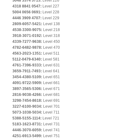
5048 3574 5715:
Level 226
4318 8841 0547:
Level 227
5004 0656 0691:
Level 228
4446 3909 4707:
Level 229
2809-6057-5421:
Level 138
4538-3300-9075:
Level 218
3918-3071-0192:
Level 318
4339-7277-9638:
Level 450
4782-6482-9878:
Level 470
4563-2023-1351:
Level 511
5112-0479-6340:
Level 581
4761-7396-9333:
Level 631
3659-7911-7493:
Level 641
3454-4380-5109:
Level 651
4091-9722-5909:
Level 661
3897-3565-5306:
Level 671
2816-9038-4266:
Level 681
3298-7454-8618:
Level 691
3227-6100-9034:
Level 701
5073-1038-5034:
Level 711
5388-5155-1114:
Level 721
5183-1623-8731:
Level 731
4446-3070-6059:
Level 741
4251-6913-5499:
Level 751