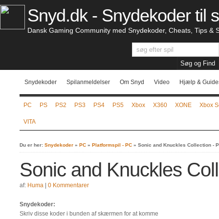
Snyd.dk - Snydekoder til s
Dansk Gaming Community med Snydekoder, Cheats, Tips & S
Snydekoder
Spilanmeldelser
Om Snyd
Video
Hjælp & Guide
PC
PS
PS2
PS3
PS4
PS5
Xbox
X360
XONE
Xbox S
VITA
Du er her:
Snydekoder
»
PC
»
Platformspil - PC
»
Sonic and Knuckles Collection - 
Sonic and Knuckles Coll
af:
Huma
|
0 Kommentarer
Snydekoder:
Skriv disse koder i bunden af skærmen for at komme