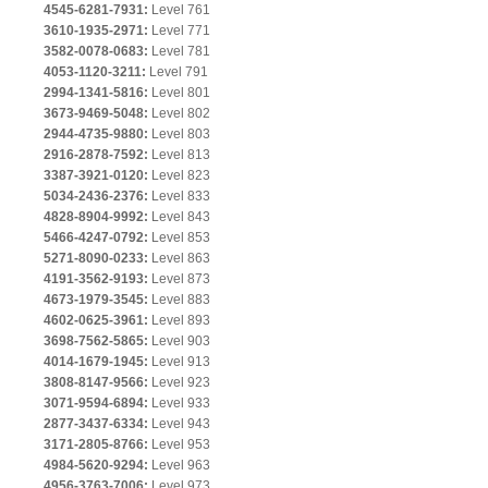
4545-6281-7931:
Level 761
3610-1935-2971:
Level 771
3582-0078-0683:
Level 781
4053-1120-3211:
Level 791
2994-1341-5816:
Level 801
3673-9469-5048:
Level 802
2944-4735-9880:
Level 803
2916-2878-7592:
Level 813
3387-3921-0120:
Level 823
5034-2436-2376:
Level 833
4828-8904-9992:
Level 843
5466-4247-0792:
Level 853
5271-8090-0233:
Level 863
4191-3562-9193:
Level 873
4673-1979-3545:
Level 883
4602-0625-3961:
Level 893
3698-7562-5865:
Level 903
4014-1679-1945:
Level 913
3808-8147-9566:
Level 923
3071-9594-6894:
Level 933
2877-3437-6334:
Level 943
3171-2805-8766:
Level 953
4984-5620-9294:
Level 963
4956-3763-7006:
Level 973