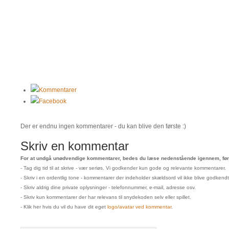
Kommentarer
Facebook
Der er endnu ingen kommentarer - du kan blive den første :)
Skriv en kommentar
For at undgå unødvendige kommentarer, bedes du læse nedenstående igennem, før 
- Tag dig tid til at skrive - vær seriøs. Vi godkender kun gode og relevante kommentarer.
- Skriv i en ordentlig tone - kommentarer der indeholder skældsord vil ikke blive godkendt
- Skriv aldrig dine private oplysninger - telefonnummer, e-mail, adresse osv.
- Skriv kun kommentarer der har relevans til snydekoden selv eller spillet.
- Klik her hvis du vil du have dit eget
logo/avatar ved kommentar
.