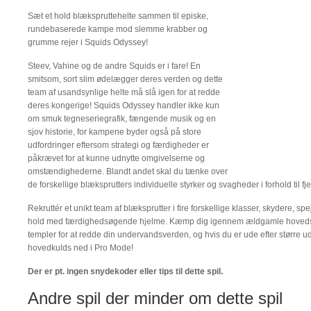
Sæt et hold blækspruttehelte sammen til episke,
rundebaserede kampe mod slemme krabber og
grumme rejer i Squids Odyssey!
Steev, Vahine og de andre Squids er i fare! En
smitsom, sort slim ødelægger deres verden og dette
team af usandsynlige helte må slå igen for at redde
deres kongerige! Squids Odyssey handler ikke kun
om smuk tegneseriegrafik, fængende musik og en
sjov historie, for kampene byder også på store
udfordringer eftersom strategi og færdigheder er
påkrævet for at kunne udnytte omgivelserne og
omstændighederne. Blandt andet skal du tænke over
de forskellige blæksprutters individuelle styrker og svagheder i forhold til fje
Rekruttér et unikt team af blæksprutter i fire forskellige klasser, skydere, sp
hold med færdighedsøgende hjelme. Kæmp dig igennem ældgamle hovedstæ
templer for at redde din undervandsverden, og hvis du er ude efter større u
hovedkulds ned i Pro Mode!
Der er pt. ingen snydekoder eller tips til dette spil.
Andre spil der minder om dette spil