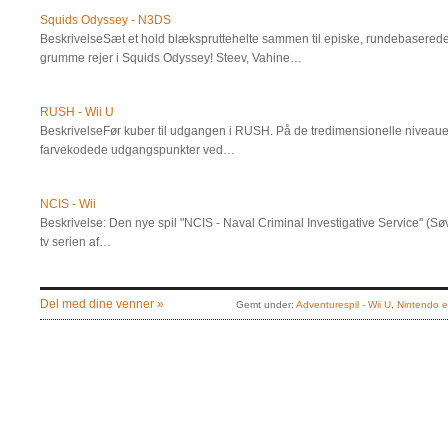
Squids Odyssey - N3DS
BeskrivelseSæt et hold blækspruttehelte sammen til episke, rundebaser
grumme rejer i Squids Odyssey! Steev, Vahine…
RUSH - Wii U
BeskrivelseFør kuber til udgangen i RUSH. På de tredimensionelle niveauer
farvekodede udgangspunkter ved…
NCIS - Wii
Beskrivelse: Den nye spil "NCIS - Naval Criminal Investigative Service" (Søv
tv serien af…
Del med dine venner »
Gemt under:
Adventurespil - Wii U
,
Nintendo e