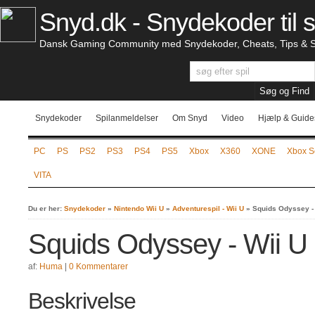
Snyd.dk - Snydekoder til s
Dansk Gaming Community med Snydekoder, Cheats, Tips & S
Snydekoder
Spilanmeldelser
Om Snyd
Video
Hjælp & Guide
PC
PS
PS2
PS3
PS4
PS5
Xbox
X360
XONE
Xbox S
VITA
Du er her:
Snydekoder
»
Nintendo Wii U
»
Adventurespil - Wii U
»
Squids Odyssey - 
Squids Odyssey - Wii U
af:
Huma
|
0 Kommentarer
Beskrivelse