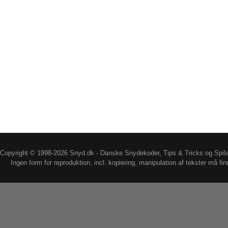
Copyright © 1998-2026 Snyd.dk - Danske Snydekoder, Tips & Tricks og Spil
Ingen form for reproduktion, incl. kopiering, manipulation af tekster må fin