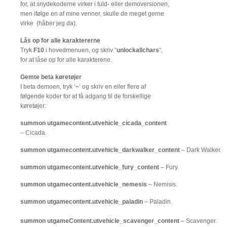
for, at snydekoderne virker i fuld- eller demoversionen,
men ifølge en af mine venner, skulle de meget gerne
virke (håber jeg da).
Lås op for alle karaktererne
Tryk
F10
i hovedmenuen, og skriv “
unlockallchars
“,
for at låse op for alle karakterene.
Gemte beta køretøjer
I beta demoen, tryk ‘
~
‘ og skriv en eller flere af
følgende koder for at få adgang til de forskellige
køretøjer:
summon utgamecontent.utvehicle_cicada_content
– Cicada.
summon utgamecontent.utvehicle_darkwalker_content
– Dark Walker.
summon utgamecontent.utvehicle_fury_content
– Fury.
summon utgamecontent.utvehicle_nemesis
– Nemisis.
summon utgamecontent.utvehicle_paladin
– Paladin.
summon utgameContent.utvehicle_scavenger_content
– Scavenger.