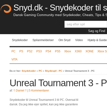
Snyd.dk - Snydekoder til s
Dansk Gaming Community med Snydekoder, Cheats, Tips & S
Snydekoder
Spilanmeldelser
Om Snyd
Video
Hjælp & Guide
PC
PS
PS2
PS3
PS4
PS5
Xbox
X360
XONE
Xbox S
VITA
Du er her:
Snydekoder
»
PC
»
Skydespil - PC
»
Unreal Tournament 3 - PC
Unreal Tournament 3 - 
af:
† Daniel †
|
5 Kommentarer
Snydekoder til Unreal Tournament 3 til PC. Oversat til
dansk. Da jeg ikke ejer spillet, kan jeg ikke garantere