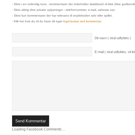
- Skriv i en ordentlig tone - kommentarer der indeholder skældsord vil ikke blive godkendt
- Skriv aldrig dine private oplysninger - telefonnummer, e-mail, adresse osv.
- Skriv kun kommentarer der har relevans til snydekoden selv eller spillet.
- Klik her hvis du vil du have dit eget
logo/avatar ved kommentar
.
Dit navn ( skal udfyldes )
E-mail ( skal udfyldes, vil ikk
Loading Facebook Comments ...