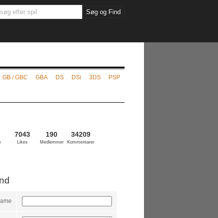
GB / GBC
GBA
DS
DSi
3DS
PSP
7043
190
34209
e
Likes
Medlemmer
Kommentarer
ind
name