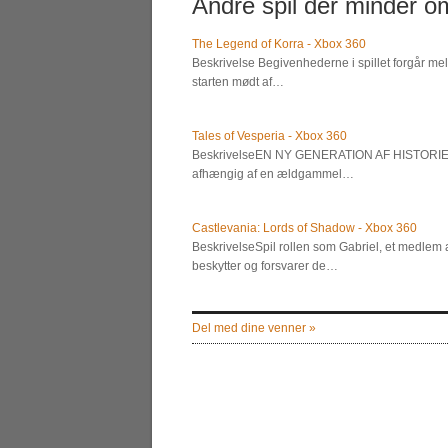
Andre spil der minder om
The Legend of Korra - Xbox 360
Beskrivelse Begivenhederne i spillet forgår me
starten mødt af…
Tales of Vesperia - Xbox 360
BeskrivelseEN NY GENERATION AF HISTORIER F
afhængig af en ældgammel…
Castlevania: Lords of Shadow - Xbox 360
BeskrivelseSpil rollen som Gabriel, et medlem a
beskytter og forsvarer de…
Del med dine venner »