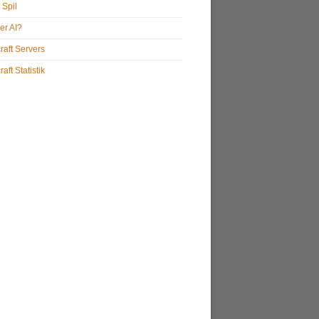
 Spil
er AI?
raft Servers
aft Statistik