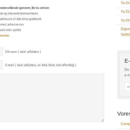
Yu-Gi
edenstående igennem, før du skriver.
Yu-Gi
 gode og relevante kommentarer.
kældsord vil ikke blive godkendt.
Yu-Gi
e-mail, adresse osv.
Digim
lv eller spillet.
Switc
mmentar
.
Dit navn ( skal udfyldes )
E-
E-mail ( skal udfyldes, vil ikke blive vist offentligt )
Du 
e-m
Vore
Compu