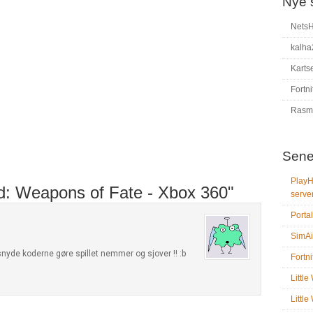
Nye 
Nets
kalha
Karts
Fortni
Rasm
Sene
PlayH
d: Weapons of Fate - Xbox 360"
serve
Portal
SimAi
 snyde koderne gøre spillet nemmer og sjover !! :b
Fortni
Littl
Littl