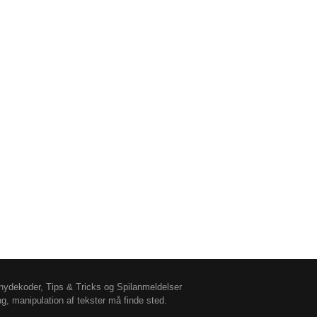
ydekoder, Tips & Tricks og Spilanmeldelser
ing, manipulation af tekster må finde sted.