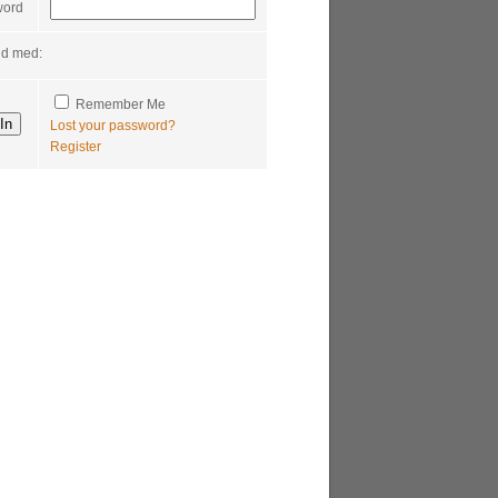
word
nd med:
Remember Me
Lost your password?
Register