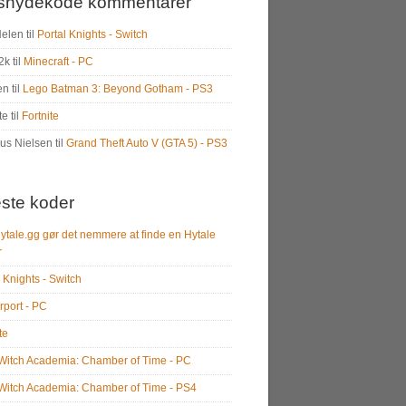
snydekode kommentarer
Helen
til
Portal Knights - Switch
2k
til
Minecraft - PC
en
til
Lego Batman 3: Beyond Gotham - PS3
te
til
Fortnite
us Nielsen
til
Grand Theft Auto V (GTA 5) - PS3
ste koder
ytale.gg gør det nemmere at finde en Hytale
r
 Knights - Switch
rport - PC
te
e Witch Academia: Chamber of Time - PC
e Witch Academia: Chamber of Time - PS4