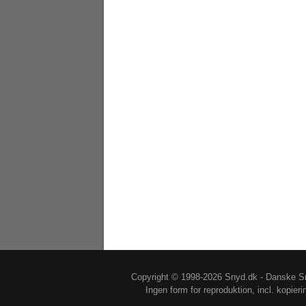
Copyright © 1998-2026 Snyd.dk - Danske Sn
Ingen form for reproduktion, incl. kopier