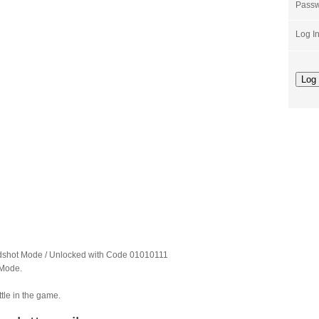
Pass
Log I
dshot Mode / Unlocked with Code 01010111
 Mode.
tle in the game.