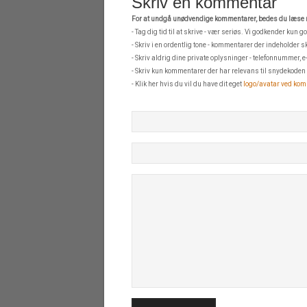
Skriv en kommentar
For at undgå unødvendige kommentarer, bedes du læse n
- Tag dig tid til at skrive - vær seriøs. Vi godkender kun
- Skriv i en ordentlig tone - kommentarer der indeholder s
- Skriv aldrig dine private oplysninger - telefonnummer, 
- Skriv kun kommentarer der har relevans til snydekoden se
- Klik her hvis du vil du have dit eget
logo/avatar ved ko