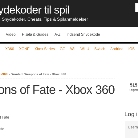
dekoder til spil
nydekoder, Cheats, Tips & Spilanmeldelser
Video
Hjælp & Guides
A-Z
Indsend Snydekode
x
X360
XONE
Xbox Series
GC
Wii
Wii U
Switch
Andriod
iOS
ox360
»
Wanted: Weapons of Fate - Xbox 360
515
ns of Fate - Xbox 360
Følger
Log 
f Fate
User
ste