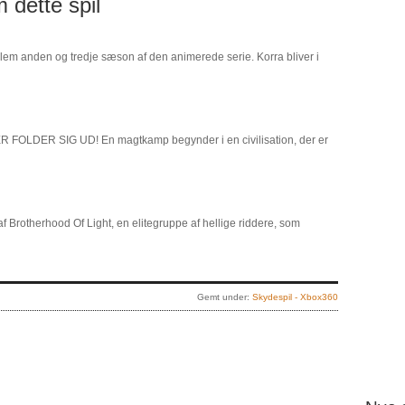
 dette spil
llem anden og tredje sæson af den animerede serie. Korra bliver i
OLDER SIG UD! En magtkamp begynder i en civilisation, der er
f Brotherhood Of Light, en elitegruppe af hellige riddere, som
Gemt under:
Skydespil - Xbox360