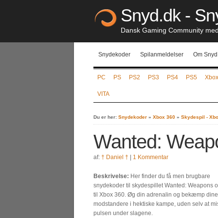
Snyd.dk - Sny
Dansk Gaming Community med S
Snydekoder
Spilanmeldelser
Om Snyd
PC
PS
PS2
PS3
PS4
PS5
Xbo
VITA
Du er her:
Snydekoder
»
Xbox 360
»
Skydespil - Xb
Wanted: Weapo
af:
† Daniel †
|
1 Kommentar
Beskrivelse:
Her finder du få men brugbare
snydekoder til skydespillet Wanted: Weapons o
til Xbox 360. Øg din adrenalin og bekæmp dine
modstandere i hektiske kampe, uden selv at mi
pulsen under slagene.