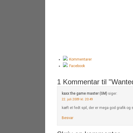
Kommentarer
Facebook
1 Kommentar til "Wante
kaxx the game master (GM)
siger:
22. juli 2009 kl. 20:49
kæft et fedt spil, der er mega god grafik og
Besvar