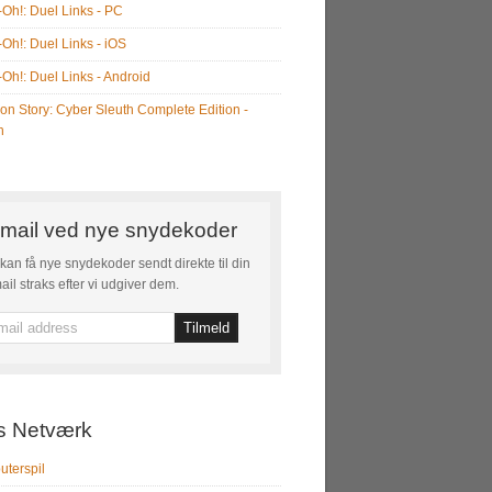
-Oh!: Duel Links - PC
-Oh!: Duel Links - iOS
-Oh!: Duel Links - Android
on Story: Cyber Sleuth Complete Edition -
h
mail ved nye snydekoder
kan få nye snydekoder sendt direkte til din
ail straks efter vi udgiver dem.
s Netværk
terspil