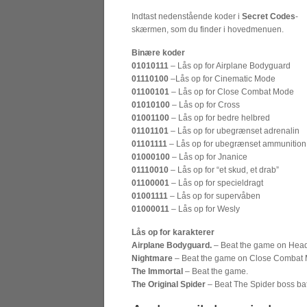
Indtast nedenstående koder i
Secret Codes
-
skærmen, som du finder i hovedmenuen.
Binære koder
01010111
– Lås op for Airplane Bodyguard
01110100
–
Lås op for
Cinematic Mode
01100101
–
Lås op for
Close Combat Mode
01010100
–
Lås op for
Cross
01001100
–
Lås op for bedre helbred
01101101
–
Lås op for
ubegrænset adrenalin
01101111
–
Lås op for
ubegrænset ammunition
01000100
–
Lås op for
Jnanice
01110010
–
Lås op for
“et skud, et drab”
01100001
–
Lås op for
specieldragt
01001111
–
Lås op for
supervåben
01000011
–
Lås op for
Wesly
Lås op for karakterer
Airplane Bodyguard.
– Beat the game on Hea
Nightmare
– Beat the game on Close Combat
The Immortal
– Beat the game.
The Original Spider
– Beat The Spider boss bat