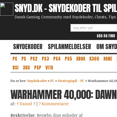
SNYD.DK - SNYDEKODER TIL SPI
Dansk Gaming Community med Snydekoder, Cheats, Tips 
SNYDEKODER
SPILANMELDELSER
OM SNY
PC
PS
PS2
PS3
PS4
PS5
XBOX
X360
XONE
DSI
3DS
PSP
VITA
Du er her:
Snydekoder
»
PC
»
Strategispil - PC
»
Warhammer 40,00
WARHAMMER 40,000: DAWN
af:
† Daniel †
|
7 Kommentarer
Beskrivelse
: Bevæbn dine enheder af