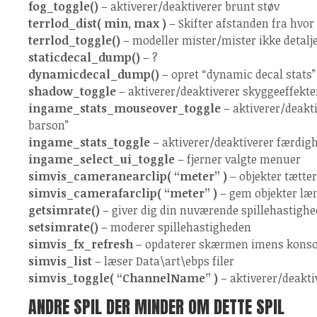
fog_toggle()
– aktiverer/deaktiverer brunt støv
terrlod_dist( min, max )
– Skifter afstanden fra hvor
terrlod_toggle()
– modeller mister/mister ikke detalj
staticdecal_dump()
– ?
dynamicdecal_dump()
– opret “dynamic decal stats” t
shadow_toggle
– aktiverer/deaktiverer skyggeeffekte
ingame_stats_mouseover_toggle
– aktiverer/deakt
barson”
ingame_stats_toggle
– aktiverer/deaktiverer færdig
ingame_select_ui_toggle
– fjerner valgte menuer
simvis_cameranearclip( “meter” )
– objekter tætte
simvis_camerafarclip( “meter” )
– gem objekter læ
getsimrate()
– giver dig din nuværende spillehastighe
setsimrate()
– moderer spillehastigheden
simvis_fx_refresh
– opdaterer skærmen imens konso
simvis_list
– læser Data\art\ebps filer
simvis_toggle( “ChannelName” )
– aktiverer/deakti
ANDRE SPIL DER MINDER OM DETTE SPIL