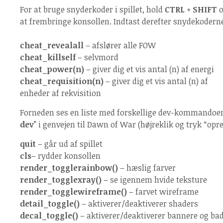
For at bruge snyderkoder i spillet, hold
CTRL
+
SHIFT
o
at frembringe konsollen. Indtast derefter snydekodern
cheat_revealall
– afslører alle FOW
cheat_killself
– selvmord
cheat_power(n)
– giver dig et vis antal (n) af energi
cheat_requisition(n)
– giver dig et vis antal (n) af
enheder af rekvisition
Forneden ses en liste med forskellige dev-kommandoer: 
dev
” i genvejen til Dawn of War (højreklik og tryk “opre
quit
– går ud af spillet
cls
– rydder konsollen
render_togglerainbow()
– hæslig farver
render_togglexray()
– se igennem hvide teksture
render_togglewireframe()
– farvet wireframe
detail_toggle()
– aktiverer/deaktiverer shaders
decal_toggle()
– aktiverer/deaktiverer bannere og ba