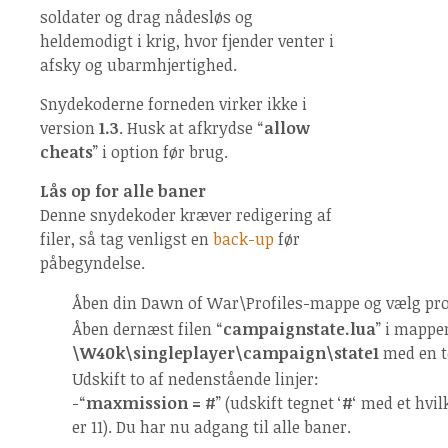
soldater og drag nådesløs og
heldemodigt i krig, hvor fjender venter i
afsky og ubarmhjertighed.
Snydekoderne forneden virker ikke i
version
1.3
. Husk at afkrydse “
allow
cheats
” i option før brug.
Lås op for alle baner
Denne snydekoder kræver redigering af
filer, så tag venligst en
back-up
før
påbegyndelse.
Åben din Dawn of War\Profiles-mappe og vælg profi
Åben dernæst filen “
campaignstate.lua
” i mappe
\W40k\singleplayer\campaign\state1
med en t
Udskift to af nedenstående linjer:
-“
maxmission = #
” (udskift tegnet ‘
#
‘ med et hvi
er 11). Du har nu adgang til alle baner.