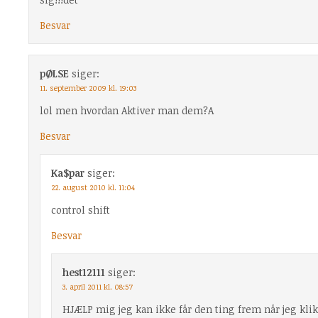
Besvar
pØLSE
siger:
11. september 2009 kl. 19:03
lol men hvordan Aktiver man dem?A
Besvar
Ka$par
siger:
22. august 2010 kl. 11:04
control shift
Besvar
hest12111
siger:
3. april 2011 kl. 08:57
HJÆLP mig jeg kan ikke får den ting frem når jeg kli