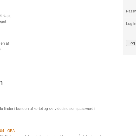
Pass
 slap,
eget
Log I
den af
s
m
 finder i bunden af kortet og skriv det ind som password i
004 - GBA