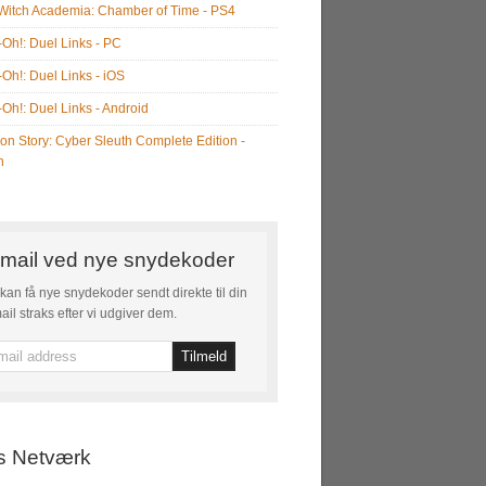
e Witch Academia: Chamber of Time - PS4
-Oh!: Duel Links - PC
-Oh!: Duel Links - iOS
-Oh!: Duel Links - Android
on Story: Cyber Sleuth Complete Edition -
h
mail ved nye snydekoder
kan få nye snydekoder sendt direkte til din
ail straks efter vi udgiver dem.
s Netværk