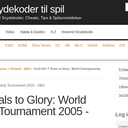
dekoder til spil
nydekoder, Cheats, Tips & Spilanmeldelser
Video
Hjælp & Guides
A-Z
Indsend Snydekode
x
X360
XONE
Xbox Series
GC
Wii
Wii U
Switch
Andriod
iOS
ance
»
Kortspil - GBA
»
Yu-Gi-Oh! 7 Trials to Glory: World Championship
515
fø
7043
190
m
als to Glory: World
3420
Tournament 2005 -
Log 
User