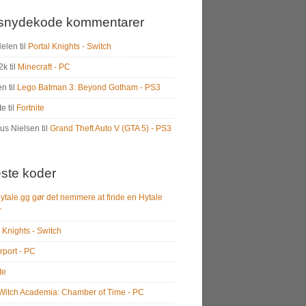
snydekode kommentarer
Helen
til
Portal Knights - Switch
2k
til
Minecraft - PC
en
til
Lego Batman 3: Beyond Gotham - PS3
te
til
Fortnite
us Nielsen
til
Grand Theft Auto V (GTA 5) - PS3
ste koder
ytale.gg gør det nemmere at finde en Hytale
r
 Knights - Switch
rport - PC
te
e Witch Academia: Chamber of Time - PC