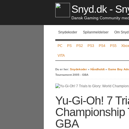
Snyd.dk - Sny
Dansk Gaming Community med S
Snydekoder
Spilanmeldelser
Om Snyd
PC
PS
PS2
PS3
PS4
PS5
Xbo
VITA
Du er her:
Snydekoder
»
Håndholdt
»
Game Boy Adv
Tournament 2005 - GBA
Yu-Gi-Oh! 7 Tri
Championship 
GBA