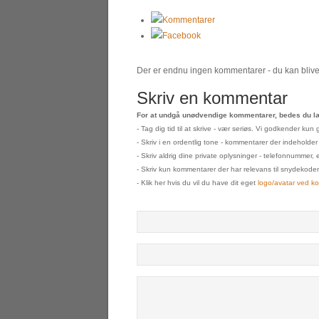
Kommentarer
Facebook
Der er endnu ingen kommentarer - du kan blive 
Skriv en kommentar
For at undgå unødvendige kommentarer, bedes du læ
- Tag dig tid til at skrive - vær seriøs. Vi godkender k
- Skriv i en ordentlig tone - kommentarer der indeholder
- Skriv aldrig dine private oplysninger - telefonnummer, 
- Skriv kun kommentarer der har relevans til snydekoden s
- Klik her hvis du vil du have dit eget
logo/avatar ved k