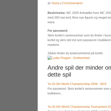
af:
Huma
|
0 Kommentarer
Beskrivelse:
WC 2005 fortsætter hvor WC 2004
med 200 nye kort, flere nye figurer og meget m
mere.
For password:
Skriv kortet’s serienummer som du finder i bun
kortet og skriv det ind som password i butikken
maskine.
Sådan finder du kodenummeret på kortet:
Andre spil der minder o
dette spil
Yu-Gi-Oh! World Championship 2008 - NDS
For password: Skriv kortet's serienummer som du
butikkens…
Yu-Gi-Oh! World Championship Tournament 2