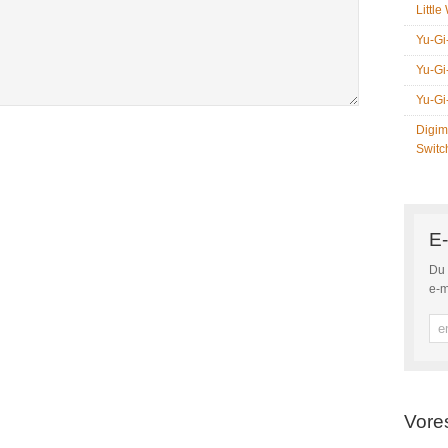
Littl
Yu-Gi
Yu-Gi
Yu-Gi
Digim
Switc
E-
Du 
e-m
Vore