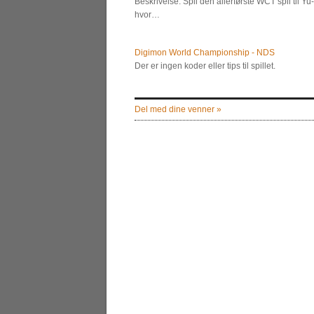
Beskrivelse: Spil den allerførste WCT spil til Yu
hvor…
Digimon World Championship - NDS
Der er ingen koder eller tips til spillet.
Del med dine venner »