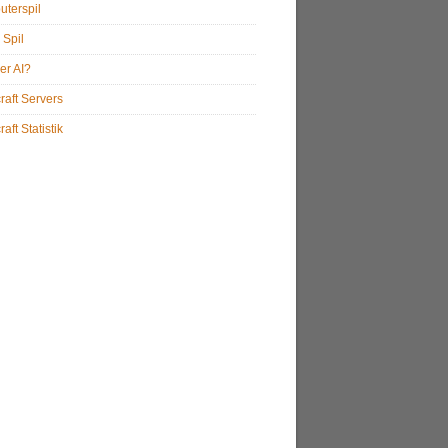
terspil
 Spil
er AI?
raft Servers
aft Statistik