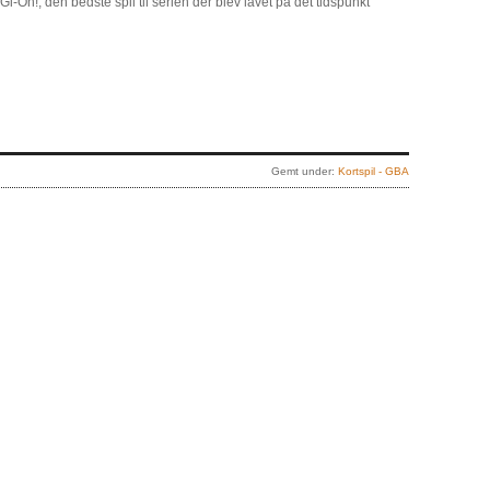
-Gi-Oh!, den bedste spil til serien der blev lavet på det tidspunkt
Gemt under:
Kortspil - GBA