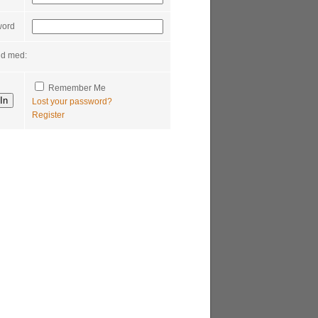
word
nd med:
Remember Me
Lost your password?
Register