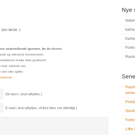
Nye 
Nets
kalha
den første :)
Karts
Fortni
se nedenstående igennem, før du skriver.
un gode og relevante kommentarer.
Rasm
 skældsord vil ikke blive godkendt.
e-mail, adresse osv.
elv eller spillet.
Sene
ommentar
.
PlayH
serve
Dit navn ( skal udfyldes )
Portal
E-mail ( skal udfyldes, vil ikke blive vist offentligt )
SimAi
Fortni
Littl