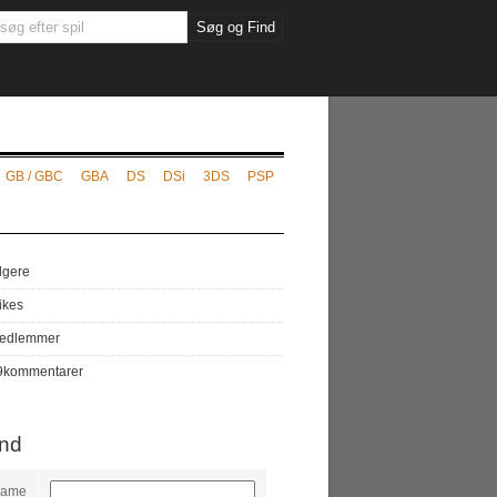
GB / GBC
GBA
DS
DSi
3DS
PSP
lgere
likes
edlemmer
9
kommentarer
ind
name