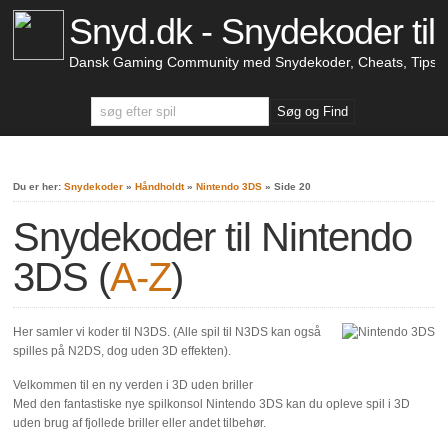
Snyd.dk - Snydekoder til 
Dansk Gaming Community med Snydekoder, Cheats, Tips &
Du er her:
Snydekoder
»
Håndholdt
»
Nintendo 3DS
»
Side 20
Snydekoder til Nintendo
3DS (
A-Z
)
Her samler vi koder til N3DS. (Alle spil til N3DS kan også
spilles på N2DS, dog uden 3D effekten).
Velkommen til en ny verden i 3D uden briller
Med den fantastiske nye spilkonsol Nintendo 3DS kan du opleve spil i 3D
uden brug af fjollede briller eller andet tilbehør.