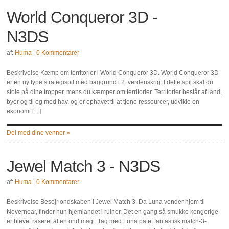
World Conqueror 3D -
N3DS
af:
Huma
|
0 Kommentarer
Beskrivelse Kæmp om territorier i World Conqueror 3D. World Conqueror 3D
er en ny type strategispil med baggrund i 2. verdenskrig. I dette spil skal du
stole på dine tropper, mens du kæmper om territorier. Territorier består af land,
byer og til og med hav, og er ophavet til at tjene ressourcer, udvikle en
økonomi […]
Del med dine venner »
Jewel Match 3 - N3DS
af:
Huma
|
0 Kommentarer
Beskrivelse Besejr ondskaben i Jewel Match 3. Da Luna vender hjem til
Nevernear, finder hun hjemlandet i ruiner. Det en gang så smukke kongerige
er blevet raseret af en ond magt. Tag med Luna på et fantastisk match-3-