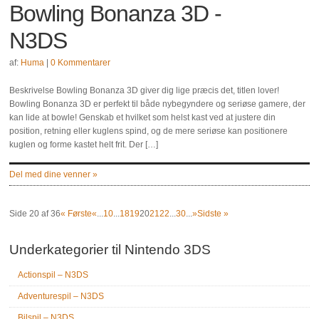
Bowling Bonanza 3D -
N3DS
af:
Huma
|
0 Kommentarer
Beskrivelse Bowling Bonanza 3D giver dig lige præcis det, titlen lover!
Bowling Bonanza 3D er perfekt til både nybegyndere og seriøse gamere, der
kan lide at bowle! Genskab et hvilket som helst kast ved at justere din
position, retning eller kuglens spind, og de mere seriøse kan positionere
kuglen og forme kastet helt frit. Der […]
Del med dine venner »
Side 20 af 36
« Første
«
...
10
...
18
19
20
21
22
...
30
...
»
Sidste »
Underkategorier til Nintendo 3DS
Actionspil – N3DS
Adventurespil – N3DS
Bilspil – N3DS