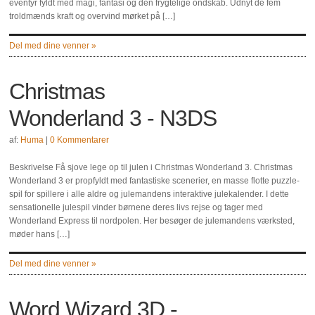
eventyr fyldt med magi, fantasi og den frygtelige ondskab. Udnyt de fem
troldmænds kraft og overvind mørket på […]
Del med dine venner »
Christmas
Wonderland 3 - N3DS
af:
Huma
|
0 Kommentarer
Beskrivelse Få sjove lege op til julen i Christmas Wonderland 3. Christmas
Wonderland 3 er propfyldt med fantastiske scenerier, en masse flotte puzzle-
spil for spillere i alle aldre og julemandens interaktive julekalender. I dette
sensationelle julespil vinder børnene deres livs rejse og tager med
Wonderland Express til nordpolen. Her besøger de julemandens værksted,
møder hans […]
Del med dine venner »
Word Wizard 3D -