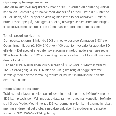
Gyroskop og bevægelsessensor
Med disse teknikker registrerer Nintendo 3DS, hvordan du holder og vinkler
konsollen. Forestil dig en bakke med klodser på i et spil. Hæld din Nintendo
3DS til siden, så du vipper bakken og klodserne falder af bakken. Dette er
bare et eksempel på, hvad gyroskopet og bevægelsessensoren kan bruges
til, spiludviklerne skal nok finde på en masse andet end dette eksempel.
To helt forskellige skærme
Den øverste skærm i Nintendo 3DS er med widescreenformat og 3.53″ stor.
Opløsningen ligger på 800×240 pixel (400 pixel for hvert øje for at skabe 3D-
effekten). Det specielle ved den øvre skærm er netop, at den kan vise ægte
3D-effekter. Nintendo 3DS er foreløbig den eneste håndholdte spilkonsol med
denne funktion!
Den nederste skærm er en touch-screen på 3.02″ (dvs. 4:3-format frem for
16:9). Selvfølgelig vil spil til Nintendo 3DS gøre brug af begge skærme
samtidigt med diverse formål og resultater, hvilket spiludviklerne nok skal
overraske os med.
Bedre trådløse funktioner
Trådløs multiplayer-funktion og spil over internettet er en selvfølge! Nintendo
3DS kan, præcis som Wii, modtage data fra internettet, når konsollen befinder
sig i Sleep Mode. Med Nintendo DS var denne funktion kun tilgængelig lokalt,
men nu er døren til det globale net altså vidt åben! Derudover understøtter
Nintendo 3DS WPA/WPA2-kryptering.