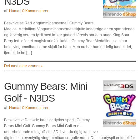
N3DS
af:
Huma
|
0 Kommentarer
Beskrivelse Red vingummibamserne i Gummy Bears
Magical Medallion! Vingummibamsernes skjulte kongerige er en spændende
og farverig verden fyldt med lækre godter! I årevis har den onde King Sour
Berry ledt efter et magisk artefakt kaldet Gummy Bear Medallion, som har
holdt vingummibamserne skjult for ham. Men nu har han endelig fundet det,
fjernet de tre […]
Del med dine venner »
Gummy Bears: Mini
Golf - N3DS
af:
Huma
|
0 Kommentarer
Beskrivelse De søde bamser dyrker sport i Gummy
Bears Mini Golf. Gummy Bears Mini Golf er et
underholdende minigolfspil i 3D, hvor du rigtig kan leve
dig ind i en eventyrlig vingummibamse-golfverden. Dette partyspil er ideelt for