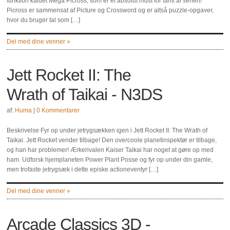
funktion kaldet Mega Picross, som er et absolut must for fans af serien!
Picross er sammensat af Picture og Crossword og er altså puzzle-opgaver,
hvor du bruger tal som […]
Del med dine venner »
Jett Rocket II: The
Wrath of Taikai - N3DS
af:
Huma
|
0 Kommentarer
Beskrivelse Fyr op under jetrygsækken igen i Jett Rocket II: The Wrath of
Taikai. Jett Rocket vender tilbage! Den overcoole planetinspektør er tilbage,
og han har problemer! Ærkerivalen Kaiser Taikai har noget at gøre op med
ham. Udforsk hjemplaneten Power Plant Posse og fyr op under din gamle,
men trofaste jetrygsæk i dette episke actioneventyr […]
Del med dine venner »
Arcade Classics 3D -