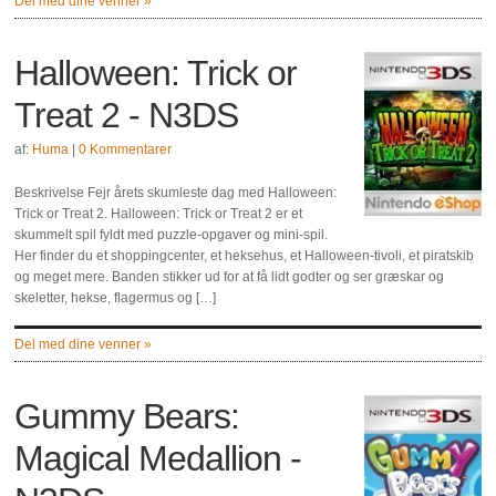
Del med dine venner »
Halloween: Trick or
Treat 2 - N3DS
af:
Huma
|
0 Kommentarer
Beskrivelse Fejr årets skumleste dag med Halloween:
Trick or Treat 2. Halloween: Trick or Treat 2 er et
skummelt spil fyldt med puzzle-opgaver og mini-spil.
Her finder du et shoppingcenter, et heksehus, et Halloween-tivoli, et piratskib
og meget mere. Banden stikker ud for at få lidt godter og ser græskar og
skeletter, hekse, flagermus og […]
Del med dine venner »
Gummy Bears:
Magical Medallion -