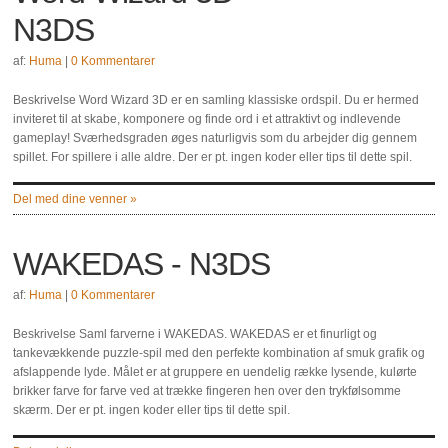
N3DS
af:
Huma
|
0 Kommentarer
Beskrivelse Word Wizard 3D er en samling klassiske ordspil. Du er hermed
inviteret til at skabe, komponere og finde ord i et attraktivt og indlevende
gameplay! Sværhedsgraden øges naturligvis som du arbejder dig gennem
spillet. For spillere i alle aldre. Der er pt. ingen koder eller tips til dette spil.
Del med dine venner »
WAKEDAS - N3DS
af:
Huma
|
0 Kommentarer
Beskrivelse Saml farverne i WAKEDAS. WAKEDAS er et finurligt og
tankevækkende puzzle-spil med den perfekte kombination af smuk grafik og
afslappende lyde. Målet er at gruppere en uendelig række lysende, kulørte
brikker farve for farve ved at trække fingeren hen over den trykfølsomme
skærm. Der er pt. ingen koder eller tips til dette spil.