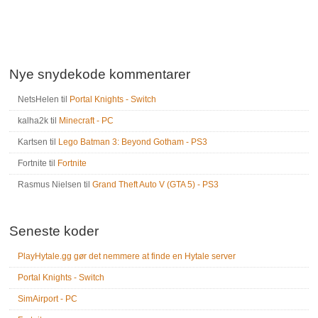
Nye snydekode kommentarer
NetsHelen
til
Portal Knights - Switch
kalha2k
til
Minecraft - PC
Kartsen
til
Lego Batman 3: Beyond Gotham - PS3
Fortnite
til
Fortnite
Rasmus Nielsen
til
Grand Theft Auto V (GTA 5) - PS3
Seneste koder
PlayHytale.gg gør det nemmere at finde en Hytale server
Portal Knights - Switch
SimAirport - PC