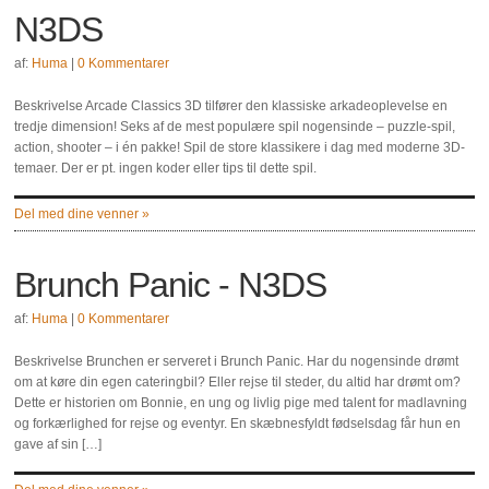
N3DS
af:
Huma
|
0 Kommentarer
Beskrivelse Arcade Classics 3D tilfører den klassiske arkadeoplevelse en
tredje dimension! Seks af de mest populære spil nogensinde – puzzle-spil,
action, shooter – i én pakke! Spil de store klassikere i dag med moderne 3D-
temaer. Der er pt. ingen koder eller tips til dette spil.
Del med dine venner »
Brunch Panic - N3DS
af:
Huma
|
0 Kommentarer
Beskrivelse Brunchen er serveret i Brunch Panic. Har du nogensinde drømt
om at køre din egen cateringbil? Eller rejse til steder, du altid har drømt om?
Dette er historien om Bonnie, en ung og livlig pige med talent for madlavning
og forkærlighed for rejse og eventyr. En skæbnesfyldt fødselsdag får hun en
gave af sin […]