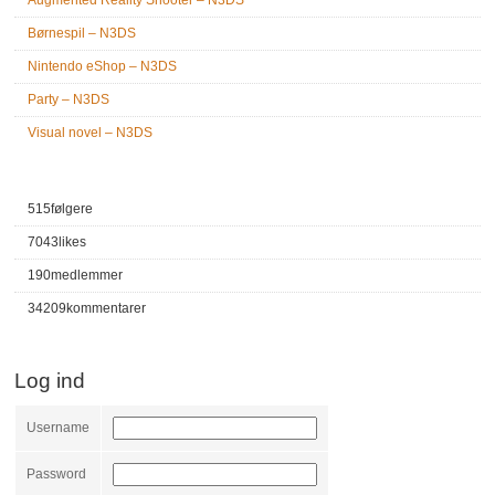
Augmented Reality Shooter – N3DS
Børnespil – N3DS
Nintendo eShop – N3DS
Party – N3DS
Visual novel – N3DS
515
følgere
7043
likes
190
medlemmer
34209
kommentarer
Log ind
Username
Password