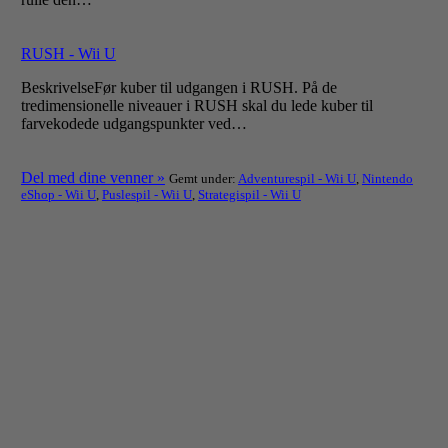
RUSH - Wii U
BeskrivelseFør kuber til udgangen i RUSH. På de
tredimensionelle niveauer i RUSH skal du lede kuber til
farvekodede udgangspunkter ved…
Del med dine venner »
Gemt under:
Adventurespil - Wii U
,
Nintendo
eShop - Wii U
,
Puslespil - Wii U
,
Strategispil - Wii U