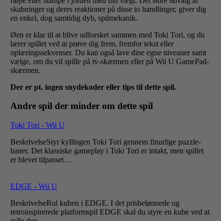
fløjte eller stampe i jorden med din vægt. Det store udvalg af
skabninger og deres reaktioner på disse to handlinger, giver dig
en enkel, dog samtidig dyb, spilmekanik.
Øen er klar til at blive udforsket sammen med Toki Tori, og du
lærer spillet ved at prøve dig frem, fremfor tekst eller
oplæringssekvenser. Du kan også lave dine egne niveauer samt
vælge, om du vil spille på tv-skærmen eller på Wii U GamePad-
skærmen.
Der er pt. ingen snydekoder eller tips til dette spil.
Andre spil der minder om dette spil
Toki Tori - Wii U
BeskrivelseStyr kyllingen Toki Tori gennem finurlige puzzle-
baner. Det klassiske gameplay i Toki Tori er intakt, men spillet
er blevet tilpasset…
EDGE - Wii U
BeskrivelseRul kuben i EDGE. I det prisbelønnede og
retroinspirerede platformspil EDGE skal du styre en kube ved at
rulle den…