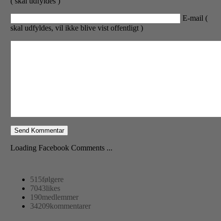
( skal udfyldes )
E-mail (
skal udfyldes, vil ikke blive vist offentligt )
Loading Facebook Comments ...
515
følgere
7043
likes
190
medlemmer
34209
kommentarer