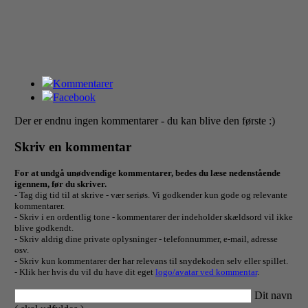
Kommentarer
Facebook
Der er endnu ingen kommentarer - du kan blive den første :)
Skriv en kommentar
For at undgå unødvendige kommentarer, bedes du læse nedenstående
igennem, før du skriver.
- Tag dig tid til at skrive - vær seriøs. Vi godkender kun gode og relevante
kommentarer.
- Skriv i en ordentlig tone - kommentarer der indeholder skældsord vil ikke
blive godkendt.
- Skriv aldrig dine private oplysninger - telefonnummer, e-mail, adresse
osv.
- Skriv kun kommentarer der har relevans til snydekoden selv eller spillet.
- Klik her hvis du vil du have dit eget
logo/avatar ved kommentar
.
Dit navn