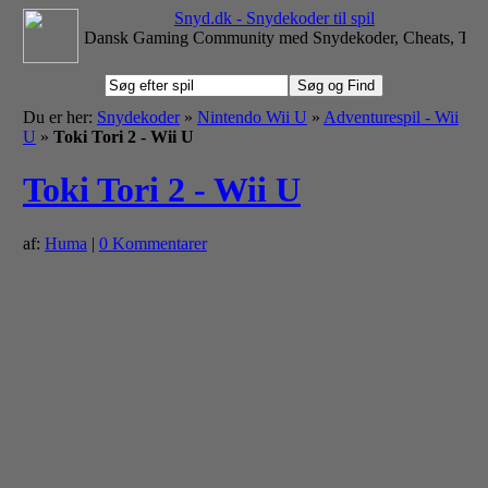
Snyd.dk - Snydekoder til spil
Dansk Gaming Community med Snydekoder, Cheats, Tips 
Du er her:
Snydekoder
»
Nintendo Wii U
»
Adventurespil - Wii
U
»
Toki Tori 2 - Wii U
Toki Tori 2 - Wii U
af:
Huma
|
0 Kommentarer