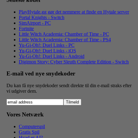
PlayHytale.gg gør det nemmere at finde en Hytale server
Portal Knights - Switch
SimAirport - PC
Fortnite
Little Witch Academia: Chamber of Time - PC
Little Witch Academia: Chamber of Time - PS4
Yu-Gi-Oh!: Duel Links - PC
Yu-Gi-Oh!: Duel Links - iOS
Yu-Gi-Oh!: Duel Links - Android
Digimon Story: Cyber Sleuth Complete Edition - Switch
E-mail ved nye snydekoder
Du kan få nye snydekoder sendt direkte til din e-mail straks efter
vi udgiver dem.
Vores Netværk
Computerspil
Gratis Spil
Hvad er AI?