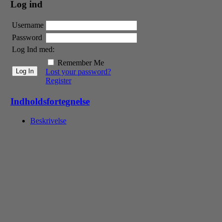
Log ind
Username
Password
Log Ind med:
Remember Me
Lost your password?
Register
Indholdsfortegnelse
Beskrivelse