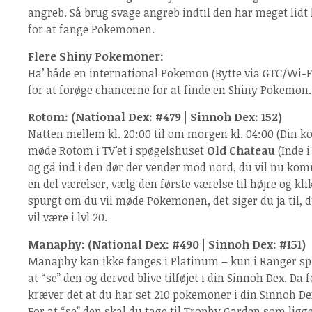
angreb. Så brug svage angreb indtil den har meget lidt l
for at fange Pokemonen.
Flere Shiny Pokemoner:
Ha’ både en international Pokemon (Bytte via GTC/Wi-Fi
for at forøge chancerne for at finde en Shiny Pokemon.
Rotom: (National Dex: #479 | Sinnoh Dex: 152)
Natten mellem kl. 20:00 til om morgen kl. 04:00 (Din kon
møde Rotom i TV’et i spøgelshuset
Old Chateau
(Inde i
og gå ind i den dør der vender mod nord, du vil nu komm
en del værelser, vælg den første værelse til højre og klik
spurgt om du vil møde Pokemonen, det siger du ja til, 
vil være i lvl 20.
Manaphy: (National Dex: #490 | Sinnoh Dex: #151)
Manaphy kan ikke fanges i Platinum – kun i Ranger sp
at “se” den og derved blive tilføjet i din Sinnoh Dex. Da
kræver det at du har set 210 pokemoner i din Sinnoh De
For at “se” den skal du tage til Trophy Garden som ligge