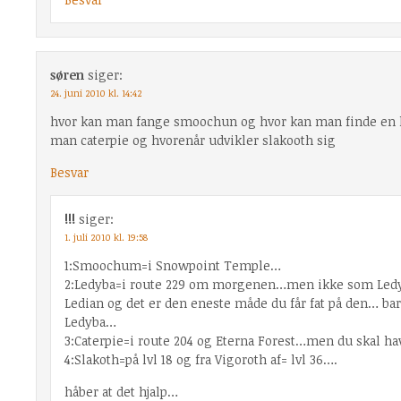
søren
siger:
24. juni 2010 kl. 14:42
hvor kan man fange smoochun og hvor kan man finde en l
man caterpie og hvorenår udvikler slakooth sig
Besvar
!!!
siger:
1. juli 2010 kl. 19:58
1:Smoochum=i Snowpoint Temple…
2:Ledyba=i route 229 om morgenen…men ikke som Led
Ledian og det er den eneste måde du får fat på den… bar
Ledyba…
3:Caterpie=i route 204 og Eterna Forest…men du skal ha
4:Slakoth=på lvl 18 og fra Vigoroth af= lvl 36….
håber at det hjalp…