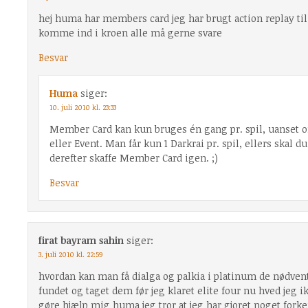
hej huma har members card jeg har brugt action replay ti
komme ind i kroen alle må gerne svare
Besvar
Huma
siger:
10. juli 2010 kl. 23:33
Member Card kan kun bruges én gang pr. spil, uanset 
eller Event. Man får kun 1 Darkrai pr. spil, ellers skal du
derefter skaffe Member Card igen. ;)
Besvar
firat bayram sahin
siger:
3. juli 2010 kl. 22:59
hvordan kan man få dialga og palkia i platinum de nødvent
fundet og taget dem før jeg klaret elite four nu hved jeg i
gøre hjælp mig huma jeg tror at jeg har gjoret noget forke