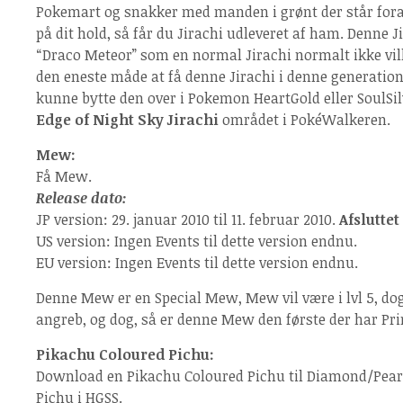
Pokemart og snakker med manden i grønt der står fora
på dit hold, så får du Jirachi udleveret af ham. Denne J
“Draco Meteor” som en normal Jirachi normalt ikke vill
den eneste måde at få denne Jirachi i denne generation a
kunne bytte den over i Pokemon HeartGold eller SoulSil
Edge of Night Sky Jirachi
området i PokéWalkeren.
Mew:
Få Mew.
Release dato:
JP version: 29. januar 2010 til 11. februar 2010.
Afsluttet
US version: Ingen Events til dette version endnu.
EU version: Ingen Events til dette version endnu.
Denne Mew er en Special Mew, Mew vil være i lvl 5, dog
angreb, og dog, så er denne Mew den første der har Pr
Pikachu Coloured Pichu:
Download en Pikachu Coloured Pichu til Diamond/Pear
Pichu i HGSS.