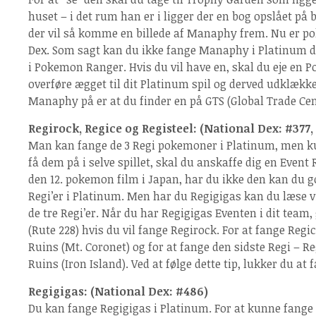
huset – i det rum han er i ligger der en bog opslået på 
der vil så komme en billede af Manaphy frem. Nu er po
Dex. Som sagt kan du ikke fange Manaphy i Platinum d
i Pokemon Ranger. Hvis du vil have en, skal du eje en 
overføre ægget til dit Platinum spil og derved udklækk
Manaphy på er at du finder en på GTS (Global Trade Cen
Regirock, Regice og Registeel: (National Dex: #377,
Man kan fange de 3 Regi pokemoner i Platinum, men 
få dem på i selve spillet, skal du anskaffe dig en Event
den 12. pokemon film i Japan, har du ikke den kan du 
Regi’er i Platinum. Men har du Regigigas kan du læse 
de tre Regi’er. Når du har Regigigas Eventen i dit team,
(Rute 228) hvis du vil fange Regirock. For at fange Regic
Ruins (Mt. Coronet) og for at fange den sidste Regi – Reg
Ruins (Iron Island). Ved at følge dette tip, lukker du at
Regigigas: (National Dex: #486)
Du kan fange Regigigas i Platinum. For at kunne fange