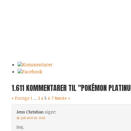
Kommentarer
Facebook
1.611 KOMMENTARER TIL "POKÉMON PLATINU
« Forrige
1
…
3
4
5
6
7
Næste »
Jens Christian
siger:
28. juli 2010 kl. 12:45
Hej.