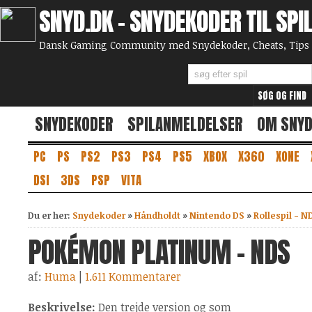
SNYD.DK - SNYDEKODER TIL SPI
Dansk Gaming Community med Snydekoder, Cheats, Tips 
SNYDEKODER
SPILANMELDELSER
OM SNY
PC
PS
PS2
PS3
PS4
PS5
XBOX
X360
XONE
DSI
3DS
PSP
VITA
Du er her:
Snydekoder
»
Håndholdt
»
Nintendo DS
»
Rollespil - N
POKÉMON PLATINUM - NDS
af:
Huma
|
1.611 Kommentarer
Beskrivelse:
Den trejde version og som