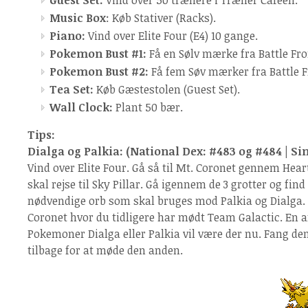
Guest Set:
Vind over 50 trænere i Træner Cafeen.
Music Box
: Køb Stativer (Racks).
Piano:
Vind over Elite Four (E4) 10 gange.
Pokemon Bust #1:
Få en Sølv mærke fra Battle Fro
Pokemon Bust #2:
Få fem Søv mærker fra Battle F
Tea Set:
Køb Gæstestolen (Guest Set).
Wall Clock:
Plant 50 bær.
Tips:
Dialga og Palkia: (National Dex: #483 og #484 | Si
Vind over Elite Four. Gå så til Mt. Coronet gennem Hea
skal rejse til Sky Pillar. Gå igennem de 3 grotter og fin
nødvendige orb som skal bruges mod Palkia og Dialga. 
Coronet hvor du tidligere har mødt Team Galactic. En a
Pokemoner Dialga eller Palkia vil være der nu. Fang den
tilbage for at møde den anden.