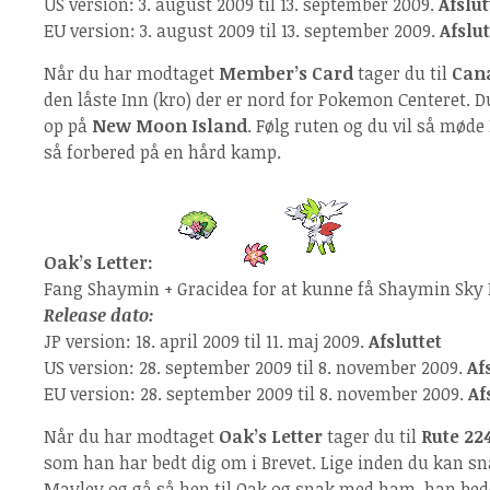
US version: 3. august 2009 til 13. september 2009.
Afslut
EU version: 3. august 2009 til 13. september 2009.
Afslut
Når du har modtaget
Member’s Card
tager du til
Cana
den låste Inn (kro) der er nord for Pokemon Centeret. Du
op på
New Moon Island
. Følg ruten og du vil så møde 
så forbered på en hård kamp.
Oak’s Letter:
Fang Shaymin + Gracidea for at kunne få Shaymin Sky
Release dato:
JP version: 18. april 2009 til 11. maj 2009.
Afsluttet
US version: 28. september 2009 til 8. november 2009.
Af
EU version: 28. september 2009 til 8. november 2009.
Af
Når du har modtaget
Oak’s Letter
tager du til
Rute 22
som han har bedt dig om i Brevet. Lige inden du kan
Mayley og gå så hen til Oak og snak med ham, han bede