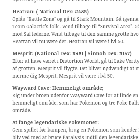
Heatran: ( National Dex: #485)
Oplås “Battle Zone” og gå til Stark Mountain. Gå igen
Team Galactic’s folk . Vend tilbage til “Survival Area”.
mod Sal lederne. Vend tilbage til den samme grotte hvo
Heatran vil nu være der. Heatran vil være i lvl 50.
Mesprit: (National Dex: #481 | Sinnoh Dex: #147)
Efter at have været i Distortion World, gå til Lake Verit
af grotten. Mesprit vil flygte. Det bliver nødvendigt at
nærme dig Mesprit. Mesprit vil være i lvl 50.
Wayward Cave: Hemmeligt område;
Kig under broen udenfor Wayward Cave for at finde en s
hemmeligt område, som har Pokemon og tre Poke Balls. 
område.
At fange legendariske Pokemoner:
Gem spillet før kampen, brug en Pokemon som kender Pa
bliv ved med at bruge Paralysis indtil den legendarisk