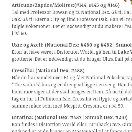
Articuno/Zapdos/Moltres:(#144, #145 og #146)
Tal med Professor Rowan og få National Dex. Gå til Pa
Oak. Gå til Eterna City og find Professor Oak. Han vil n
fulgle Pokemoner. Det er nødvendigt at du makere i “Map
i lvl 60.
Uxie og Azelf: (National Dex: #480 og #482 | Sinno
Efter at have været i Distortion World, gå hen til
Lake 
grotterne. Det er nødvendigt at du bruger Ultra Ball på d
Cressilia: (National Dex: #488)
Når du har vundet over E4 og fået National Pokedex, tag 
“The sailor’s” hus og en dreng vil ligge i en seng. Han 
hans mor siger at der skal bruges en Item. Gå ud til 
tag en tur til Fullmoon Isle. Cressilia vil flygte og forl
samme måde som med Mesprit. Cressilia er i lvl 50.
Giratina: (National Dex: #487 | Sinnoh Dex: #210)
Kan findes i Distortion World eller Turnback Cave. Girati
nødvendigt at du bruger en Master Ball til at fange Gira