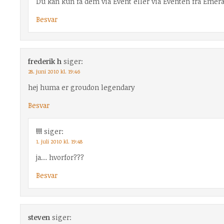
Du kan kun få dem via Event eller via Eventen fra Emera
Besvar
frederik h
siger:
28. juni 2010 kl. 19:46
hej huma er groudon legendary
Besvar
!!!
siger:
1. juli 2010 kl. 19:48
ja… hvorfor???
Besvar
steven
siger: