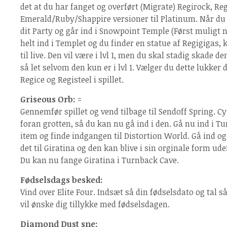
det at du har fanget og overført (Migrate) Regirock, Reg
Emerald/Ruby/Shappire versioner til Platinum. Når du h
dit Party og går ind i Snowpoint Temple (Først muligt 
helt ind i Templet og du finder en statue af Regigigas,
til live. Den vil være i lvl 1, men du skal stadig skade d
så let selvom den kun er i lvl 1. Vælger du dette lukker 
Regice og Registeel i spillet.
Griseous Orb:
=
Gennemfør spillet og vend tilbage til Sendoff Spring. Cy
foran grotten, så du kan nu gå ind i den. Gå nu ind i Tu
item og finde indgangen til Distortion World. Gå ind og
det til Giratina og den kan blive i sin orginale form ud
Du kan nu fange Giratina i Turnback Cave.
Fødselsdags besked:
Vind over Elite Four. Indsæt så din fødselsdato og tal 
vil ønske dig tillykke med fødselsdagen.
Diamond Dust sne: