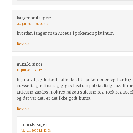
kagemand
siger:
20. juli 2010 kl. 09:00
hvordan fanger man Arceus i pokemon platinum
Besvar
m.m.k.
siger:
18. juli 2010 kl. 12:06
hej nu vil jeg fortælle alle de elite pokemoner jeg har l
cresselia giratina regigigas heatran palkia dialga azelf m
articuno zapdos moltres raikou suicune regirock registeel
og det var det. er det ikke godt huma
Besvar
m.m.k.
siger:
18. juli 2010 kl. 12:08